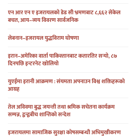
एन आर एन ए इजरायलको डेड सी भ्रमणबाट ८,६६२ सेकेल
बचत, आय–व्यय विवरण सार्वजनिक
लेबनान–इजरायल युद्धविराम घोषणा
इरान–अमेरिका वार्ता पाकिस्तानबाट कतारतिर सर्‍यो, ८७
दिनपछि इन्टरनेट खोलियो
युएईमा इरानी आक्रमण : संयमता अपनाउन विश्व शक्तिहरूको
आग्रह
तेल अविवमा बुद्ध जयन्ती तथा श्रमिक सचेतना कार्यक्रम
सम्पन्न, द्वन्द्वबीच शान्तिको सन्देश
इजरायलमा सामाजिक सुरक्षा कोषसम्बन्धी अभिमुखीकरण
कार्यक्रम सम्पन्न