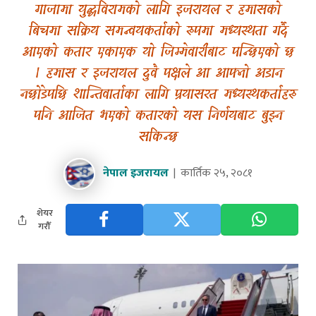
गाजामा युद्धविरामको लागि इजरायल र हमासको
बिचमा सक्रिय समन्वयकर्ताको रुपमा मध्यस्थता गर्दै
आएको कतार एकाएक यो जिम्मेवारीबाट पन्छिएको छ
। हमास र इजरायल दुवै पक्षले आ आफ्नो अडान
नछोडेपछि शान्तिवार्ताका लागि प्रयासरत मध्यस्थकर्ताहरु
पनि आजित भएको कतारको यस निर्णयबाट बुझ्न
सकिन्छ
नेपाल इजरायल
कार्तिक २५, २०८१
शेयर
गरौँ