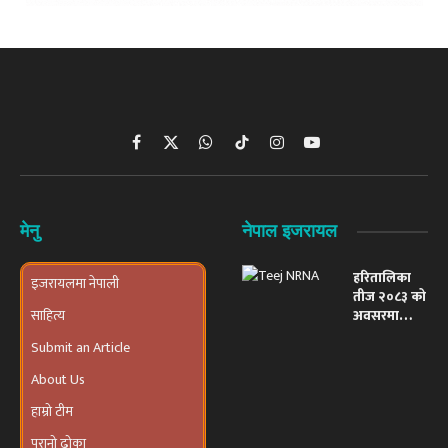
Facebook
X
WhatsApp
TikTok
Instagram
YouTube
(Twitter)
मेनु
नेपाल इजरायल
हरितालिका
इजरायलमा नेपाली
तीज २०८३ को
साहित्य
अवसरमा
इजरायलमा
Submit an Article
भव्य ‘तीज
उत्सव तथा
About Us
दरखाने
कार्यक्रम’
हाम्रो टीम
आयोजना हुने
पुरानो ढोका