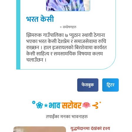
भरत केसी
+ सम्प्रेषणहरु
झिमरुक गाउँपालिका ७ प्युठान स्थायी ठेगाना
भएका भरत केसी देशप्रेम र समाजसेवामा रुचि
राख्छन । हाल इजरायलको बिरशेवामा कार्यरत
केसी साहित्य र समसामयिक विषयमा कलम
चलाउँछन ।
फेसबुक
ट्विटर
°❀⋆भाव
सरोवर
⊰˚
तपाईँका मनका भावनाहरु
युद्धमैदानमा देखेको दृश्य