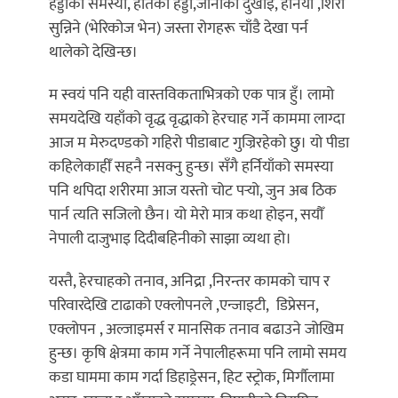
हड्डीको समस्या, हातको हड्डी,जोर्नीको दुखाइ, हर्निया ,शिरा
सुन्निने (भेरिकोज भेन) जस्ता रोगहरू चाँडै देखा पर्न
थालेको देखिन्छ।
म स्वयं पनि यही वास्तविकताभित्रको एक पात्र हुँ। लामो
समयदेखि यहाँको वृद्ध वृद्धाको हेरचाह गर्ने काममा लाग्दा
आज म मेरुदण्डको गहिरो पीडाबाट गुज्रिरहेको छु। यो पीडा
कहिलेकाहीँ सहनै नसक्नु हुन्छ। सँगै हर्नियाँको समस्या
पनि थपिदा शरीरमा आज यस्तो चोट पर्‍यो, जुन अब ठिक
पार्न त्यति सजिलो छैन। यो मेरो मात्र कथा होइन, सयौँ
नेपाली दाजुभाइ दिदीबहिनीको साझा व्यथा हो।
यस्तै, हेरचाहको तनाव, अनिद्रा ,निरन्तर कामको चाप र
परिवारदेखि टाढाको एक्लोपनले ,एन्जाइटी, डिप्रेसन,
एक्लोपन , अल्जाइमर्स र मानसिक तनाव बढाउने जोखिम
हुन्छ। कृषि क्षेत्रमा काम गर्ने नेपालीहरूमा पनि लामो समय
कडा घाममा काम गर्दा डिहाड्रेसन, हिट स्ट्रोक, मिर्गौलामा