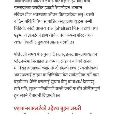
आक्रमणको जोखिम र बारम्बार बज्ने साइरनका बीच
इजरायलमा कार्यरत हजारौँ नेपालीहरू अत्यन्त
संवेदनशील अवस्थामा जीवन बिताइरहेका छन्। यस्तो
कठिन परिस्थितिमा सामाजिक सञ्जालमा युद्धसम्बन्धी
भिडियो, फोटो, आश्रय कक्ष (Shelter) भित्रका दृश्य तथा
एड्भान्स अलर्टको क्षण सार्वजनिक रूपमा पोस्ट नगर्न
सचेत नेपाली समुदायले आग्रह गरेको छ।
पछिल्लो समय फेसबुक, टिकटक, इन्स्टाग्रामलगायतका
प्लेटफर्ममा मिसाइल आक्रमण, साइरन बजेको समय,
मानिसहरू आश्रय कक्षतर्फ दौडिएको दृश्य र त्यसभित्रको
अवस्थालाई लाइभ वा भिडियोमार्फत सार्वजनिक गर्ने क्रम
बढ्दो छ। धेरैले यसलाई सूचना दिनु वा यथार्थ देखाउनु
ठाने पनि, सुरक्षा दृष्टिकोणले यस्तो कार्य गम्भीर जोखिमपूर्ण
हुन सक्ने चेतावनी दिइएको छ।
एड्भान्स अलर्टको उद्देश्य बुझ्न जरुरी