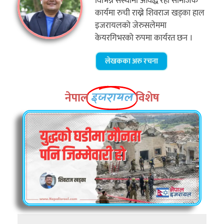
विभिन्न संस्थामा आवद्ध रही सामजिक
कार्यमा रुची राख्ने शिवराज खड्का हाल
इजरायलको जेरुसलेममा
केयरगिभरको रुपमा कार्यरत छन ।
लेखकका अरु रचना
नेपाल
विशेष
इजरायल