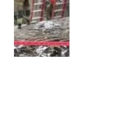
अलि खमेनीको उदय,