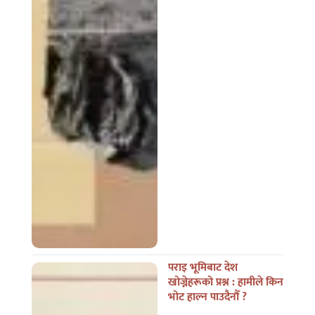
पराइ भूमिबाट देश
खोज्नेहरूको प्रश्न : हामीले किन
भोट हाल्न पाउदैनौँ ?