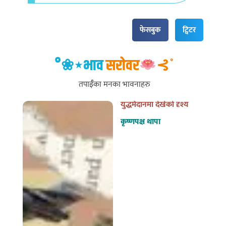
फेसबुक
ट्विटर
°❀⋆भाव
सरोवर
⊰˚
तपाईँका मनका भावनाहरु
युद्धमैदानमा देखेको दृश्य
कृष्णपक्ष थापा