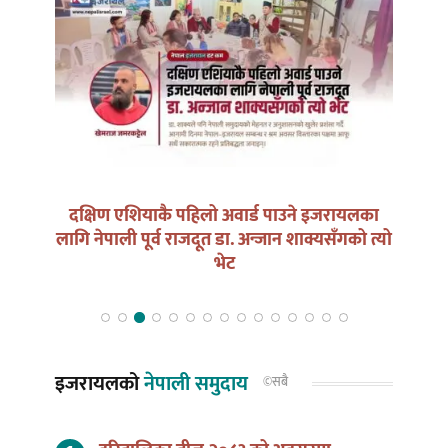
िलो अवार्ड पाउने इजरायलका
युद्धको घडीमा मौनता पनि जिम
दूत डा. अन्जान शाक्यसँगको त्यो
भेट
इजरायलको
नेपाली समुदाय
©सबै
हरितालिका तीज २०८३ को अवसरमा