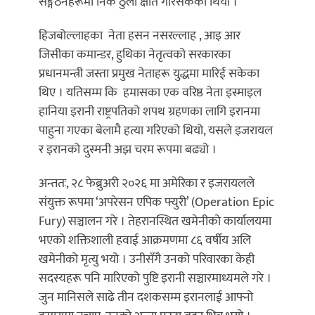
सङ्गठनहरूमा निकै ठुलो क्षति गरिसकेको थियो ।
हिजबोल्लाहका नेता हसन नसरल्लाह , आइ आर
जिसीका कमान्डर, हुथिका नेतृत्वको सरकारका
प्रधानमन्त्री जस्ता प्रमुख नेताहरू युद्धमा मारिई सकेका
थिए । यतिसम्म कि हमासका एक वरिष्ठ नेता इस्माइल
हानिया इरानी राष्ट्रपतिको शपथ ग्रहणका लागि इरानमा
पाहुना गएका बेलामै हत्या गरिएको थियो, यसले इजरायल
र इरानको दुस्मनी अझ चरम रूपमा बढ्यो ।
अन्ततः, २८ फेब्रुअरी २०२६ मा अमेरिका र इजरायलले
संयुक्त रूपमा ‘अपरेसन एपिक फ्युरी’ (Operation Epic
Fury) सञ्चालन गरे । तेहरानस्थित खमेनीको कार्यालयमा
भएको शक्तिशाली हवाई आक्रमणमा ८६ वर्षीय अलि
खमेनीको मृत्यु भयो । उनीसँगै उनको परिवारका केही
सदस्यहरू पनि मारिएको पुष्टि इरानी सञ्चारमाध्यमले गरे ।
जुन मानिसले साढे तीन दशकसम्म इरानलाई आफ्नो