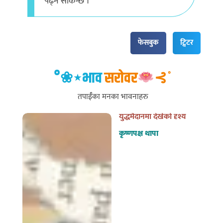
फेसबुक
ट्विटर
°❀⋆भाव
सरोवर
⊰˚
तपाईँका मनका भावनाहरु
युद्धमैदानमा देखेको दृश्य
कृष्णपक्ष थापा