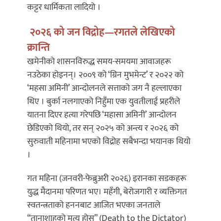
कट्टर धार्मिकता लादियो ।
२०२६ को जन विद्रोह—रगतले लेखिएको
क्रान्ति
खमेनीको शासनविरुद्ध समय-समयमा आवाजहरू
नउठेका होइनन्। २००९ को ‘ग्रिन मुभमेन्ट’ र २०२२ को
‘महसा अमिनी’ आन्दोलनले सत्ताको जग नै हल्लाएका
थिए । बुर्का नलगाएको निहुँमा एक युवतीलाई प्रहरीले
यातना दिएर हत्या गरेपछि ‘महासा अमिनी’ आन्दोलन
छेडिएको थियो, तर सन् २०२५ को अन्त्य र २०२६ को
सुरुवाती महिनामा भएको विद्रोह सबैभन्दा भयानक थियो
।
गत महिना (जनवरी-फेब्रुअरी २०२६) इरानका सडकहरू
युद्ध मैदानमा परिणत भए। महँगी, बेरोजगारी र व्यक्तिगत
स्वतन्त्रताको हननबाट आजित भएका जनताले
“तानाशाहको मृत्यु होस्” (Death to the Dictator)