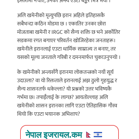
इसारामा नचाए, उनको अन्त्य एउटा बङ्कर भित्र भयो ।
अलि खमेनीको मृत्युपछि इरान अहिले इतिहासकै
सबैभन्दा कठिन मोडमा छ । एकातिर उनका छोरा
मोजताबा खमेनी र IRGC को सैन्य शक्ति छ भने अर्कोतिर
सडकमा रगत बगाएर परिवर्तन खोजिरहेका जनताहरू।
खमेनीले इरानलाई एउटा धार्मिक साम्राज्य त बनाए, तर
यसको मूल्य जनताले गरिबी र दमनमार्फत चुकाउनुपर्‍यो ।
के खमेनीको अन्त्यसँगै इरानमा लोकतन्त्रको नयाँ सूर्य
उदाउला
?
वा यो रिक्तताले इरानलाई अझ ठुलो गृहयुद्ध र
सैन्य शासनतर्फ धकेल्ला
?
यो प्रश्नको उत्तर भविष्यकै
गर्भमा छ। तपाईँलाई के लाग्छ
?
आयतोल्लाह अलि
खमेनीको शासन इरानका लागि एउटा ऐतिहासिक गौरव
थियो कि एउटा भयानक अभिशाप
?
नेपाल इजरायल.कम