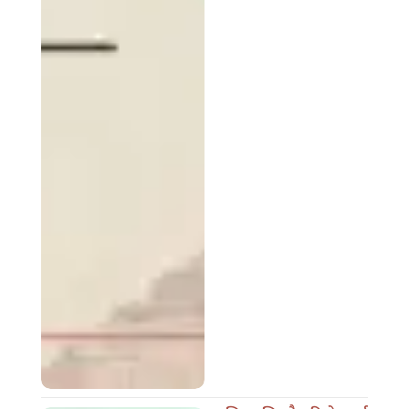
दक्षिण एशियाकै पहिलो अवार्ड