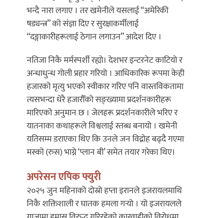
भन्दै नारा लगाए । तर खमेनीले यसलाई “अमेरिकी
षड्यन्त्र” को संज्ञा दिए र सुरक्षाकर्मीलाई
“दङ्गाकारीहरूलाई ठेगान लगाउन” आदेश दिए ।
नतिजा निकै मर्मस्पर्शी रह्यो। देशभर इन्टरनेट काटियो र
अन्धाधुन्ध गोली प्रहार गरियो । आधिकारिक रूपमा केही
हजारको मृत्यु भएको स्वीकार गरिए पनि वास्तविकतामा
त्यसभन्दा धेरै हजारौँको सङ्ख्यामा प्रदर्शनकारीहरू
मारिएको अनुमान छ । जेलहरू प्रदर्शनकारीले भरिए र
यातनाका कथाहरूले विश्वलाई स्तब्ध बनायो । खमेनी
यतिसम्म डराएका थिए कि उनले जन विद्रोह बढ्दै गएमा
मस्को (रुस) भाग्ने ‘प्लान बी’ समेत तयार गरेका थिए।
अपरेसन एपिक फ्युरी
२०२५ जुन महिनाको दोस्रो हप्ता इरानले इजरायलमाथि
निकै शक्तिशाली र घातक हमला गर्‍यो । यो इजरायलले
गाजामा हमास विरुद्ध गरिरहेको कारवाहीको विरोधमा