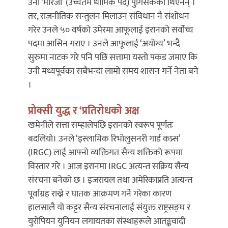
उनी ‘मारजा’ (उच्चतम धार्मिक पद) पुगिसकेका थिएनन् ।
तर, राजनीतिक सन्तुलन मिलाउन संविधान नै संशोधन
गरेर उनले ५० वर्षको उमेरमा आफूलाई इरानको सर्वोच्च
पदमा आसिन गराए । उनले आफूलाई ‘अयोग्य’ भन्दै
सुरुमा नाटक गरे पनि पछि सत्तामा यस्तो पकड जमाए कि
उनी मध्यपूर्वका सबैभन्दा लामो समय शासन गर्ने नेता बने
।
प्रोक्सी युद्ध र ‘प्रतिरोधको अक्ष
खमेनीले सत्ता सम्हालेपछि इरानको स्वरूप पूर्णतः
बदलियो। उनले ‘इस्लामिक रिभोलुसनरी गार्ड कप्र्स’
(IRGC) लाई आफ्नो व्यक्तिगत सैन्य शक्तिको रूपमा
विस्तार गरे । आज इरानमा IRGC अत्यन्त सक्रिय सैन्य
संरचना बनेको छ । इजरायल तथा अमेरिकाप्रति अत्यन्त
पूर्वाग्रह राख्ने र घातक आक्रमण गर्ने गरेका कारण
हालसालै यो कट्टर सैन्य संरचनालाई संयुक्त राष्ट्रसङ्घ र
युरोपियन युनियन लगायतका संस्थाहरूले आतङ्कवादी