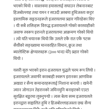
भएको थियो । वास्तवमा हमासलाई सघाउन लेबनानबाट
हिजबोल्लाह तथा यमन र साउदी अरबमा हुथिजस्ता कट्टर
इस्लामिक सङ्गठनहरूले इजरायलमा प्रहार गरिरहेका थिए
। यी सबै शक्तिहरू विरुद्ध इजरायलले गरेको कारवाहीको
जवाफ स्वरूप इरानले इजरायलमा आक्रमण गरेको थियो
। त्यो यति भयानक थियो कि उसले एकै रात एकै पटक
सैयौंको सङ्ख्यामा मानवरहित विमान, क्रुज तथा
ब्यालेस्टिक क्षेप्यास्त्रहरू (३०० भन्दा धेरै) प्रहार गरेको
थियो ।
यसरी सुरु भएको इरान-इजरायल युद्धले चरम रूप लियो ।
इजरायलले जवाफी कारबाही स्वरूप इरानका आणविक
अखडा र सैन्य कमान्डरहरूलाई निशाना बनायो । खमेनी
ज्यान जोगाउन तेहरानको जमिनमुनि बनाइएको एउटा
सुरक्षित बङ्करमा लुक्नुपर्‍यो । त्यस बेला सम्म इजरायलले
इरानद्वारा सञ्चालित हुथि र हिजबोल्लाहजस्ता छद्म सैन्य