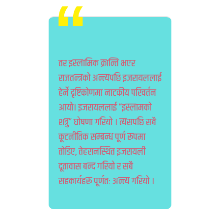
तर इस्लामिक क्रान्ति भएर
राजतन्त्रको अन्त्यपछि इजरायललाई
हेर्ने दृष्टिकोणमा नाटकीय परिवर्तन
आयो। इजरायललाई “इस्लामको
शत्रु” घोषणा गरियो । त्यसपछि सबै
कूटनीतिक सम्बन्ध पूर्ण रूपमा
तोडिए, तेहरानस्थित इजरायली
दूतावास बन्द गरियो र सबै
सहकार्यहरू पूर्णतः अन्त्य गरियो ।