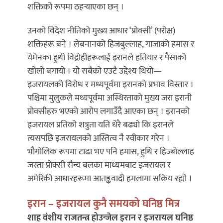
शक्तिको रूपमा ठहर्‍याएका छन् ।
उनको विदेश नीतिको मुख्य आधार ‘प्रोक्सी’ (परोक्ष)
शक्तिहरू बने । लेबनानको हिजबुल्लाह, गाजाको हमास र
येमेनका हुथी विद्रोहीहरूलाई इरानले हतियार र पैसाको
खोलो बगायो । यो सबैको एउटै उद्देश्य थियो—
इजरायलको विरोध र मध्यपूर्वमा इरानको प्रभाव विस्तार ।
पश्चिमा मुलुकले मध्यपूर्वमा अस्थिरताको मुख्य जरा इरानी
प्रोक्सीहरु भएको आरोप लगाउँदै आएका छन् । इरानको
इजरायल प्रतिको शत्रुता यति धेरै बढ्यो कि इरानले
त्यसपछि इजरायलको अस्तित्व नै स्वीकार गरेन ।
भौगोलिक रूपमा टाढा भए पनि हमास, हुथि र हिज्बोल्लाह
जस्ता प्रोक्सी सैन्य बलका माध्यमबाट इजरायल र
अमेरिकी आधारहरूमा आतङ्कवादी हमलामा सक्रिय रह्यो ।
इरान – इजरायल कुनै समयको घनिष्ठ मित्र
शाह वंशीय राजतन्त्र होउन्जेल इरान र इजरायल घनिष्ठ