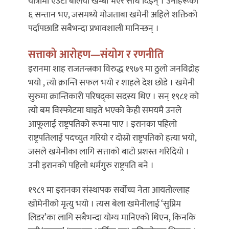
यात्रामा एउटा बलियो खम्बा भएर साथ दिइन् । उनीहरूका
६ सन्तान भए, जसमध्ये मोजताबा खमेनी अहिले शक्तिको
पर्दापछाडि सबैभन्दा प्रभावशाली मानिन्छन् ।
सत्ताको आरोहण—संयोग र रणनीति
इरानमा शाह राजतन्त्रका विरुद्ध १९७९ मा ठुलो जनविद्रोह
भयो , त्यो क्रान्ति सफल भयो र शाहले देश छोडे । खमेनी
सुरुमा क्रान्तिकारी परिषद्का सदस्य थिए । सन् १९८१ को
त्यो बम विस्फोटमा घाइते भएको केही समयमै उनले
आफूलाई राष्ट्रपतिको रूपमा पाए । इरानका पहिलो
राष्ट्रपतिलाई पदच्युत गरियो र दोस्रो राष्ट्रपतिको हत्या भयो,
जसले खमेनीका लागि सत्ताको बाटो प्रशस्त गरिदियो ।
उनी इरानको पहिलो धर्मगुरु राष्ट्रपति बने ।
१९८९ मा इरानका संस्थापक सर्वोच्च नेता आयतोल्लाह
खोमेनीको मृत्यु भयो । त्यस बेला खमेनीलाई ‘सुप्रिम
लिडर’का लागि सबैभन्दा योग्य मानिएको थिएन, किनकि