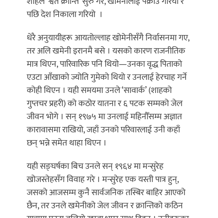
शाहले ‘श्वेत क्रान्ति’ सुरु गरे, खोमेनीलाई पक्राउ गरियो र
पछि देश निकाला गरियो ।
धेरै अनुयायीहरू आयतोल्लाह खोमेनीसँगै निर्वासनमा गए,
तर अलि खमेनी इरानमै बसे । यसको कारण राजनीतिक
मात्र थिएन, पारिवारिक पनि थियो—उनका वृद्ध पिताको
एउटा आँखाको ज्योति गुमेको थियो र उनलाई हेरचाह गर्ने
कोही थिएन । यही समयमा उनले ‘सावार्क’ (शाहको
गुप्तचर प्रहरी) को कठोर यातना र ६ पटक सम्मको जेल
जीवन भोगे । सन् १९७५ मा उनलाई महिनौँसम्म अज्ञात
कारावासमा राखियो, जहाँ उनको परिवारलाई उनी कहाँ
छन् भन्ने समेत थाहा थिएन ।
यही सङ्घर्षका बिच उनले सन् १९६४ मा मन्सुरेह
खोजस्तेहसँग विवाह गरे । मन्सुरेह एक यस्ती पात्र हुन्,
जसको आजसम्म कुनै सार्वजनिक तस्बिर बाहिर आएको
छैन, तर उनले खमेनीको जेल जीवन र क्रान्तिको कठिन