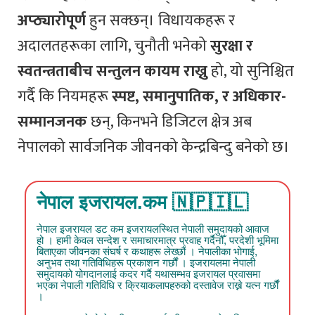
अप्ठ्यारोपूर्ण
हुन सक्छन्। विधायकहरू र
अदालतहरूका लागि, चुनौती भनेको
सुरक्षा र
स्वतन्त्रताबीच सन्तुलन कायम राख्नु
हो, यो सुनिश्चित
गर्दै कि नियमहरू
स्पष्ट, समानुपातिक, र अधिकार-
सम्मानजनक
छन्, किनभने डिजिटल क्षेत्र अब
नेपालको सार्वजनिक जीवनको केन्द्रबिन्दु बनेको छ।
नेपाल इजरायल.कम 🇳🇵🇮🇱
नेपाल इजरायल डट कम इजरायलस्थित नेपाली समुदायको आवाज
हो । हामी केवल सन्देश र समाचारमात्र प्रवाह गर्दैनौँ, परदेशी भूमिमा
बिताएका जीवनका संघर्ष र कथाहरू लेख्छौं । नेपालीका भोगाई,
अनुभव तथा गतिविधिहरू प्रकाशन गर्छौं । इजरायलमा नेपाली
समुदायको योगदानलाई कदर गर्दै यथासम्भव इजरायल प्रवासमा
भएका नेपाली गतिविधि र क्रियाकलापहरुको दस्तावेज राख्ने यत्न गर्छौं
।