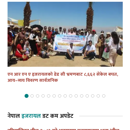
एन आर एन ए इजरायलको डेड सी भ्रमणबाट ८,६६२ सेकेल बचत,
तेल
आय–व्यय विवरण सार्वजनिक
द्व
नेपाल
इजरायल
डट कम अपडेट