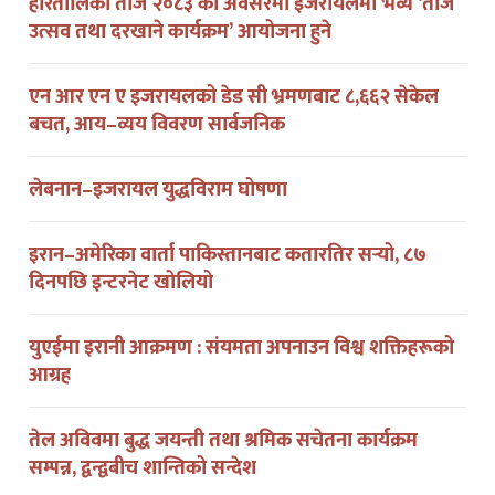
हरितालिका तीज २०८३ को अवसरमा इजरायलमा भव्य ‘तीज
उत्सव तथा दरखाने कार्यक्रम’ आयोजना हुने
एन आर एन ए इजरायलको डेड सी भ्रमणबाट ८,६६२ सेकेल
बचत, आय–व्यय विवरण सार्वजनिक
लेबनान–इजरायल युद्धविराम घोषणा
इरान–अमेरिका वार्ता पाकिस्तानबाट कतारतिर सर्‍यो, ८७
दिनपछि इन्टरनेट खोलियो
युएईमा इरानी आक्रमण : संयमता अपनाउन विश्व शक्तिहरूको
आग्रह
तेल अविवमा बुद्ध जयन्ती तथा श्रमिक सचेतना कार्यक्रम
सम्पन्न, द्वन्द्वबीच शान्तिको सन्देश