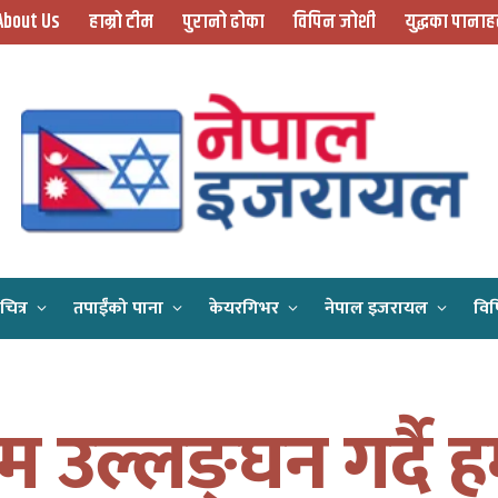
About Us
हाम्रो टीम
पुरानो ढोका
विपिन जोशी
युद्धका पानाह
चित्र
तपाईँको पाना
केयरगिभर
नेपाल इजरायल
विप
Home
युद्धविराम उल्लङ्घन गर्दै हमासद्वारा इजरायली सैनिकमाथि आक्रमण, प्रत्युत्तरमा इजरायलद्वारा हवाई हमला
ाम उल्लङ्घन गर्दै ह