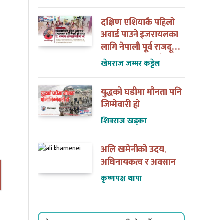
दक्षिण एशियाकै पहिलो
अवार्ड पाउने इजरायलका
लागि नेपाली पूर्व राजदूत
डा. अन्जान शाक्यसँगको
खेमराज जम्मर कट्टेल
त्यो भेट
युद्धको घडीमा मौनता पनि
जिम्मेवारी हो
शिवराज खड्का
अलि खमेनीको उदय,
अधिनायकत्व र अवसान
कृष्णपक्ष थापा