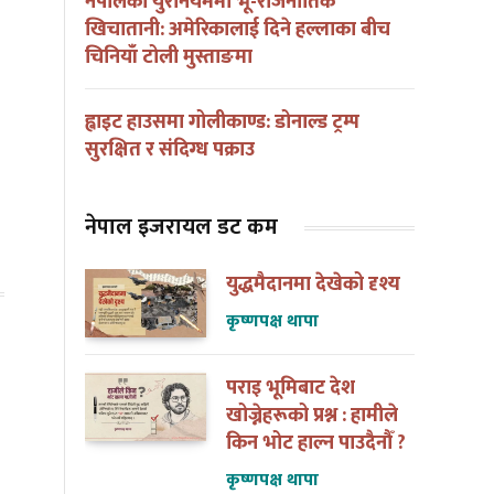
नेपालको युरेनियममा भू-राजनीतिक
खिचातानी: अमेरिकालाई दिने हल्लाका बीच
मेरो बिदा मेरो देशका लागि
पहिला नेपाली
चिनियाँ टोली मुस्ताङमा
ह्वाइट हाउसमा गोलीकाण्ड: डोनाल्ड ट्रम्प
सुरक्षित र संदिग्ध पक्राउ
नेपाल इजरायल डट कम
युद्धमैदानमा देखेको दृश्य
कृष्णपक्ष थापा
पराइ भूमिबाट देश
खोज्नेहरूको प्रश्न : हामीले
किन भोट हाल्न पाउदैनौँ ?
कृष्णपक्ष थापा