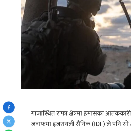
गाजास्थित राफा क्षेत्रमा हमासका आतंकका
जवाफमा इजरायली सैनिक (IDF) ले पनि सो क्ष