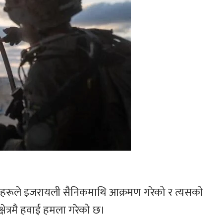
रीहरूले इजरायली सैनिकमाथि आक्रमण गरेको र त्यसको
नेपाल तामाङ घेदुङ
इजरायलमा ‘
इजरायलको
ल्होसार स्यो
ेत्रमै हवाई हमला गरेको छ।
आयोजनामा सोनाम
सांस्कृतिक क