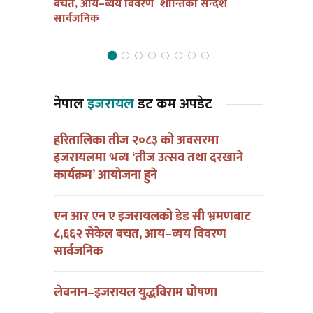
ना हुदै
बचत, आय–व्यय विवरण
शान्तिको सन्देश
आयोजना हु
सार्वजनिक
नेपाल
इजरायल
डट कम अपडेट
हरितालिका तीज २०८३ को अवसरमा
इजरायलमा भव्य ‘तीज उत्सव तथा दरखाने
कार्यक्रम’ आयोजना हुने
एन आर एन ए इजरायलको डेड सी भ्रमणबाट
८,६६२ सेकेल बचत, आय–व्यय विवरण
सार्वजनिक
लेबनान–इजरायल युद्धविराम घोषणा