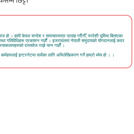
केसम्म छिट्टै।”
 । हामी केवल सन्देश र समाचारमात्र प्रवाह गर्दैनौँ, परदेशी भूमिमा बिताएका
व तथा गतिविधिहरू प्रकाशन गर्छौं । इजरायलमा नेपाली समुदायको योगदानलाई कदर
ाकलापहरुको दस्तावेज राख्ने यत्न गर्छौं ।
र्महरुलाई इन्टरनेटमा सधैंका लागि अभिलेखिकरण गर्ने हाम्रो ध्येय हो । ।