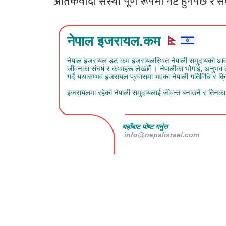
आतंकवादी संस्था पूर्ण रूपमा नष्ट हुनैपर्छ र स
नेपाल इजरायल.कम
नेपाल इजरायल डट कम इजरायलस्थित नेपाली समुदायको आवाज हो
जीवनका संघर्ष र कथाहरू लेख्छौं । नेपालीका भोगाई, अनुभ
गर्दै यथासम्भव इजरायल प्रवासमा भएका नेपाली गतिविधि र क्रिय
इजरायलमा रहेको नेपाली समुदायलाई जीवन्त बनाउने र तिनका क
यहाँबाट पोष्ट गर्नुस
info@nepalisrael.com