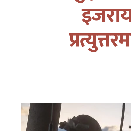
इजराय
प्रत्युत