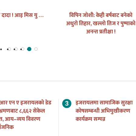
रो दादा ! आइ मिस यु …
विपिन जोशी: केही बर्षबाट बनेको
अधुरो तिहार, खल्लो तिज र पुष्पाको
अनन्त प्रतीक्षा !
 आर एन ए इजरायलको डेड
इजरायलमा सामाजिक सुरक्षा
भ्रमणबाट ८,६६२ सेकेल
कोषसम्बन्धी अभिमुखीकरण
त, आय–व्यय विवरण
कार्यक्रम सम्पन्न
्वजनिक