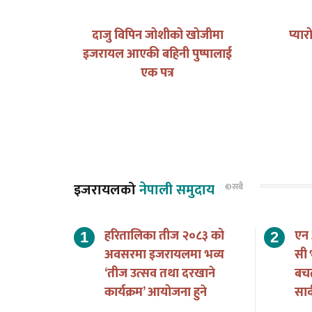
द र भविष्य
दाजु विपिन जोशीको खोजीमा
प्या
इजरायल आएकी बहिनी पुष्पालाई
एक पत्र
इजरायलको
नेपाली समुदाय
©सबै
हरितालिका तीज २०८३ को
एन
अवसरमा इजरायलमा भव्य
सी 
‘तीज उत्सव तथा दरखाने
बच
कार्यक्रम’ आयोजना हुने
सार