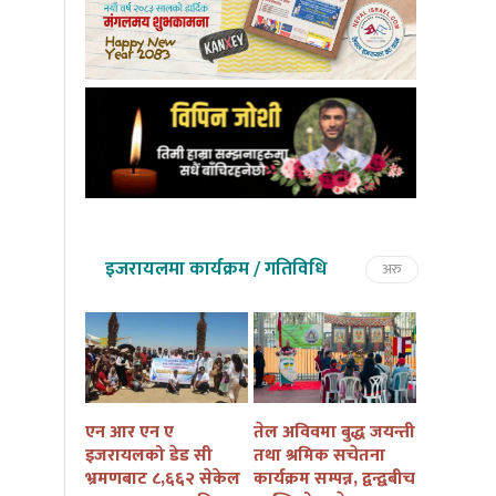
इजरायलमा कार्यक्रम / गतिविधि
अरु
तमु तल्हो
एन आर एन ए
तेल अविवमा बुद्ध जयन्ती
इजरायलम
कैं तथा
इजरायलको डेड सी
तथा श्रमिक सचेतना
बुद्ध जयन्त
ार्यक्रम
भ्रमणबाट ८,६६२ सेकेल
कार्यक्रम सम्पन्न, द्वन्द्वबीच
सचेतना कार