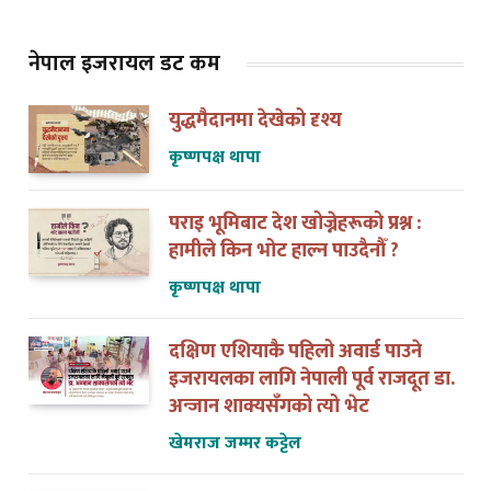
नेपाल इजरायल डट कम
युद्धमैदानमा देखेको दृश्य
कृष्णपक्ष थापा
पराइ भूमिबाट देश खोज्नेहरूको प्रश्न :
हामीले किन भोट हाल्न पाउदैनौँ ?
कृष्णपक्ष थापा
दक्षिण एशियाकै पहिलो अवार्ड पाउने
इजरायलका लागि नेपाली पूर्व राजदूत डा.
अन्जान शाक्यसँगको त्यो भेट
खेमराज जम्मर कट्टेल
युद्धको घडीमा मौनता पनि जिम्मेवारी हो