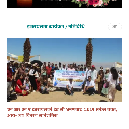
इजरायलमा कार्यक्रम / गतिविधि
अरु
एन आर एन ए इजरायलको डेड सी भ्रमणबाट ८,६६२ सेकेल बचत,
तेल
आय–व्यय विवरण सार्वजनिक
द्व