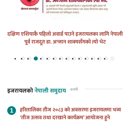
युद्धको घडीमा मौनता पनि जिम्मेवारी हो
इजरायलको
नेपाली समुदाय
©सबै
हरितालिका तीज २०८३ को अवसरमा इजरायलमा भव्य
‘तीज उत्सव तथा दरखाने कार्यक्रम’ आयोजना हुने
एन आर एन ए इजरायलको डेड सी भ्रमणबाट ८,६६२