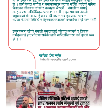
नेपाल इजरायल डट कम इजरायलस्थित नेपाली समुदायको आवाज
हो । हामी केवल सन्देश र समाचारमात्र प्रवाह गर्दैनौँ, परदेशी भूमिमा
बिताएका जीवनका संघर्ष र कथाहरू लेख्छौं । नेपालीका भोगाई,
अनुभव तथा गतिविधिहरू प्रकाशन गर्छौं । इजरायलमा नेपाली
समुदायको योगदानलाई कदर गर्दै यथासम्भव इजरायल प्रवासमा
भएका नेपाली गतिविधि र क्रियाकलापहरुको दस्तावेज राख्ने यत्न गर्छौं
।
इजरायलमा रहेको नेपाली समुदायलाई जीवन्त बनाउने र तिनका
कर्महरुलाई इन्टरनेटमा सधैंका लागि अभिलेखिकरण गर्ने हाम्रो ध्येय
हो । ।
यहाँबाट पोष्ट गर्नुस
info@nepalisrael.com