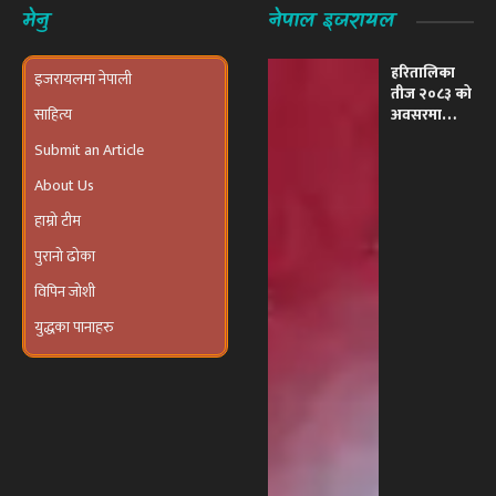
हरितालिका
इजरायलमा नेपाली
तीज २०८३ को
साहित्य
अवसरमा
इजरायलमा
Submit an Article
भव्य ‘तीज
उत्सव तथा
About Us
दरखाने
कार्यक्रम’
हाम्रो टीम
आयोजना हुने
पुरानो ढोका
विपिन जोशी
युद्धका पानाहरु