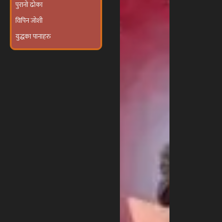
विपिन जोशी
युद्धका पानाहरु