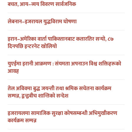
लेबनान–इजरायल युद्धविराम घोषणा
इरान–अमेरिका वार्ता पाकिस्तानबाट कतारतिर सर्‍यो, ८७
दिनपछि इन्टरनेट खोलियो
युएईमा इरानी आक्रमण : संयमता अपनाउन विश्व शक्तिहरूको
आग्रह
तेल अविवमा बुद्ध जयन्ती तथा श्रमिक सचेतना कार्यक्रम
सम्पन्न, द्वन्द्वबीच शान्तिको सन्देश
इजरायलमा सामाजिक सुरक्षा कोषसम्बन्धी अभिमुखीकरण
कार्यक्रम सम्पन्न
इजरायलमा २५७०औं बुद्ध जयन्ती तथा श्रमिक सचेतना