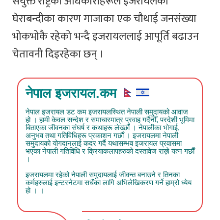
संयुक्त राष्ट्रका अधिकारीहरूले इजरायलको
घेराबन्दीका कारण गाजाका एक चौथाई जनसंख्या
भोकभोकै रहेको भन्दै इजरायललाई आपूर्ति बढाउन
चेतावनी दिइरहेका छन् ।
नेपाल इजरायल.कम
नेपाल इजरायल डट कम इजरायलस्थित नेपाली समुदायको आवाज
हो । हामी केवल सन्देश र समाचारमात्र प्रवाह गर्दैनौँ, परदेशी भूमिमा
बिताएका जीवनका संघर्ष र कथाहरू लेख्छौं । नेपालीका भोगाई,
अनुभव तथा गतिविधिहरू प्रकाशन गर्छौं । इजरायलमा नेपाली
समुदायको योगदानलाई कदर गर्दै यथासम्भव इजरायल प्रवासमा
भएका नेपाली गतिविधि र क्रियाकलापहरुको दस्तावेज राख्ने यत्न गर्छौं
।
इजरायलमा रहेको नेपाली समुदायलाई जीवन्त बनाउने र तिनका
कर्महरुलाई इन्टरनेटमा सधैंका लागि अभिलेखिकरण गर्ने हाम्रो ध्येय
हो । ।