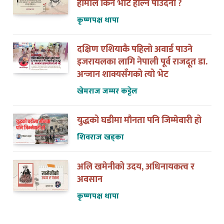
कृष्णपक्ष थापा
दक्षिण एशियाकै पहिलो अवार्ड पाउने
इजरायलका लागि नेपाली पूर्व राजदूत डा.
अन्जान शाक्यसँगको त्यो भेट
खेमराज जम्मर कट्टेल
युद्धको घडीमा मौनता पनि जिम्मेवारी हो
शिवराज खड्का
अलि खमेनीको उदय, अधिनायकत्व र
अवसान
कृष्णपक्ष थापा
नेपाल इजरायल डट कममा कसरी पोष्ट गर्ने ?