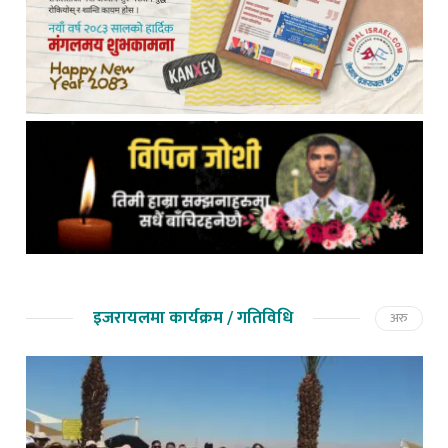
इजरायलमा कार्यक्रम / गतिविधि
अरु