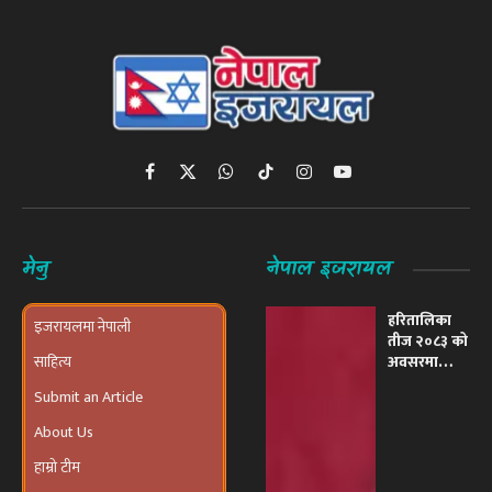
Facebook
X
WhatsApp
TikTok
Instagram
YouTube
(Twitter)
मेनु
नेपाल इजरायल
हरितालिका
इजरायलमा नेपाली
तीज २०८३ को
साहित्य
अवसरमा
इजरायलमा
Submit an Article
भव्य ‘तीज
उत्सव तथा
About Us
दरखाने
कार्यक्रम’
हाम्रो टीम
आयोजना हुने
पुरानो ढोका