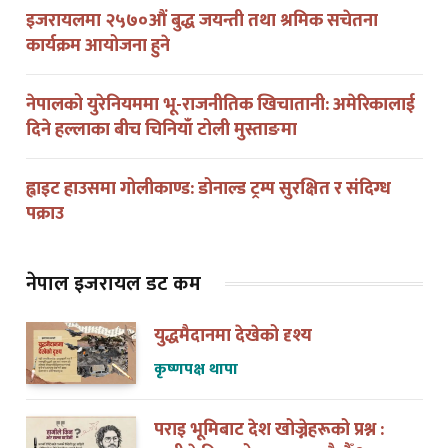
कार्यक्रम आयोजना हुने
नेपालको युरेनियममा भू-राजनीतिक खिचातानी: अमेरिकालाई
दिने हल्लाका बीच चिनियाँ टोली मुस्ताङमा
ह्वाइट हाउसमा गोलीकाण्ड: डोनाल्ड ट्रम्प सुरक्षित र संदिग्ध
पक्राउ
नेपाल इजरायल डट कम
युद्धमैदानमा देखेको दृश्य
कृष्णपक्ष थापा
पराइ भूमिबाट देश खोज्नेहरूको प्रश्न :
हामीले किन भोट हाल्न पाउदैनौँ ?