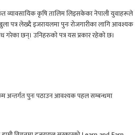
नेपाल तामाङ घेदुङ
इजरायलमा ‘
फत व्यावसायिक कृषि तालिम लिइसकेका नेपाली युवाहरूले
इजरायलको
ल्होसार स्यो
आयोजनामा सोनाम
सांस्कृतिक क
ई खुला पत्र लेख्दै इजरायलमा पुनः रोजगारीका लागि आवश्यक
ल्होछारको अवसरमा
२०८२’ आयोज
गायक छेवाङ लामा
गरेका छन्। उनिहरुको पत्र यस प्रकार रहेको छ।
इजरायल आउने
म अन्तर्गत पुनः पठाउन आवश्यक पहल सम्बन्धमा
 कि हामी विगतमा इजरायल सरकारको Learn and Earn