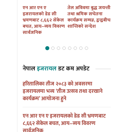
तमु तल्हो
एन आर एन ए
तेल अविवमा बुद्ध जयन्ती
इजरायलम
कैं तथा
इजरायलको डेड सी
तथा श्रमिक सचेतना
बुद्ध जयन्त
ार्यक्रम
भ्रमणबाट ८,६६२ सेकेल
कार्यक्रम सम्पन्न, द्वन्द्वबीच
सचेतना कार
ना हुदै
बचत, आय–व्यय विवरण
शान्तिको सन्देश
आयोजना हु
सार्वजनिक
नेपाल
इजरायल
डट कम अपडेट
हरितालिका तीज २०८३ को अवसरमा
इजरायलमा भव्य ‘तीज उत्सव तथा दरखाने
कार्यक्रम’ आयोजना हुने
एन आर एन ए इजरायलको डेड सी भ्रमणबाट
८,६६२ सेकेल बचत, आय–व्यय विवरण
सार्वजनिक