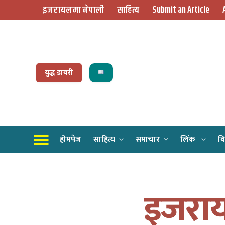
इजरायलमा नेपाली
साहित्य
Submit an Article
युद्ध डायरी
होमपेज
साहित्य
समाचार
लिंक
वि
इजरा