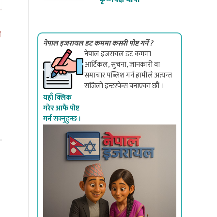
न जोशी: केही बर्षबाट बनेको
मेरो बिदा मेरो देशका लागि
नेपाल इजरायल डट कममा कसरी पोष्ट गर्ने ?
 तिहार, खल्लो तिज र पुष्पाको
नेपाल इजरायल डट कममा
अनन्त प्रतीक्षा !
आर्टिकल, सुचना, जानकारी वा
समाचार पब्लिश गर्न हामीले अत्यन्त
सजिलो इन्टरफेस बनाएका छौं ।
यहाँ क्लिक
गरेर आफै पोष्ट
गर्न
सक्नुहुन्छ ।