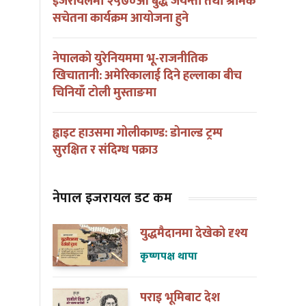
इजरायलमा २५७०औं बुद्ध जयन्ती तथा श्रमिक
सचेतना कार्यक्रम आयोजना हुने
नेपालको युरेनियममा भू-राजनीतिक
खिचातानी: अमेरिकालाई दिने हल्लाका बीच
चिनियाँ टोली मुस्ताङमा
ह्वाइट हाउसमा गोलीकाण्ड: डोनाल्ड ट्रम्प
सुरक्षित र संदिग्ध पक्राउ
नेपाल इजरायल डट कम
युद्धमैदानमा देखेको दृश्य
कृष्णपक्ष थापा
पराइ भूमिबाट देश