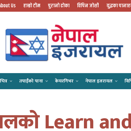
About Us
हाम्रो टीम
पुरानो ढोका
विपिन जोशी
युद्धका पानाह
चित्र
तपाईँको पाना
केयरगिभर
नेपाल इजरायल
विप
Home
इजरायलको Learn and Earn कार्यक्रमका पूर्व सहभागीहरूद्वारा प्रधानमन्त्रीज्यू समक्ष सरकारी सहजीकरणको माग
यलको Learn and