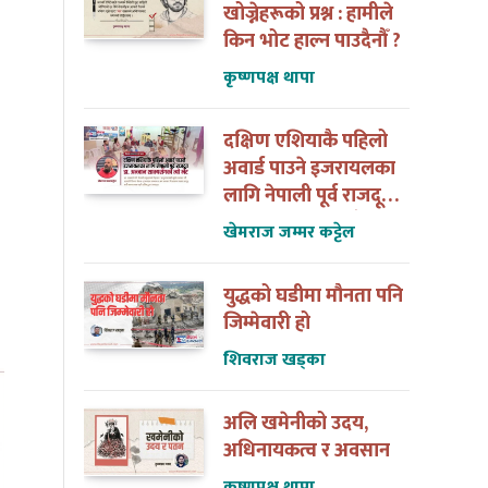
खोज्नेहरूको प्रश्न : हामीले
किन भोट हाल्न पाउदैनौँ ?
कृष्णपक्ष थापा
दक्षिण एशियाकै पहिलो
अवार्ड पाउने इजरायलका
लागि नेपाली पूर्व राजदूत
डा. अन्जान शाक्यसँगको
खेमराज जम्मर कट्टेल
त्यो भेट
युद्धको घडीमा मौनता पनि
जिम्मेवारी हो
शिवराज खड्का
अलि खमेनीको उदय,
अधिनायकत्व र अवसान
कृष्णपक्ष थापा