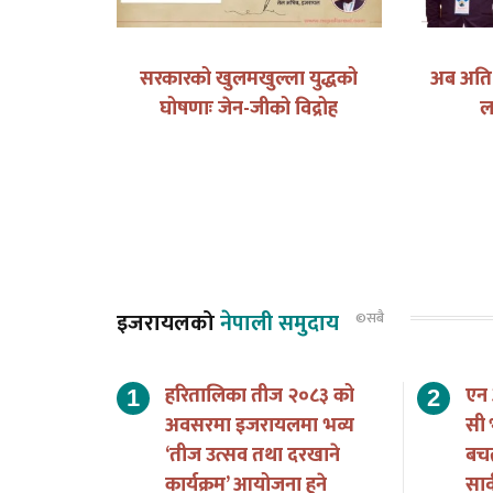
लिपुलेक: स्वाभिमान, संवाद र भविष्य
दाजु विपिन जोशी
इजरायल आएकी बहिनी
एक पत्र
इजरायलको
नेपाली समुदाय
©सबै
हरितालिका तीज २०८३ को
एन
अवसरमा इजरायलमा भव्य
सी 
‘तीज उत्सव तथा दरखाने
बच
कार्यक्रम’ आयोजना हुने
सार