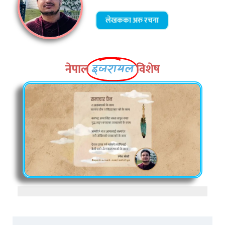
लेखकका अरु रचना
नेपाल
विशेष
इजरायल