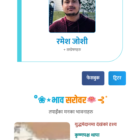
रमेश जोशी
+ सम्प्रेषणहरु
फेसबुक
ट्विटर
°❀⋆भाव
सरोवर
⊰˚
तपाईँका मनका भावनाहरु
युद्धमैदानमा देखेको दृश्य
कृष्णपक्ष थापा