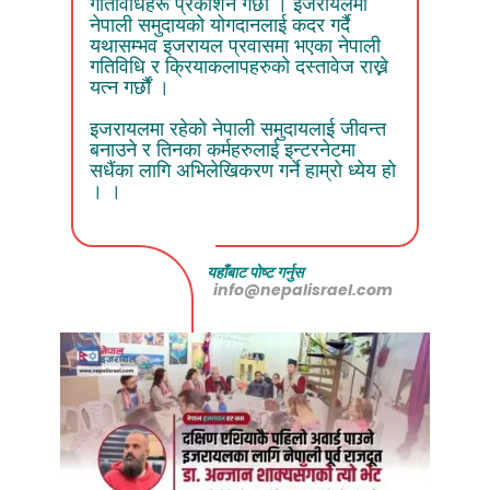
गतिविधिहरू प्रकाशन गर्छौं । इजरायलमा
नेपाली समुदायको योगदानलाई कदर गर्दै
यथासम्भव इजरायल प्रवासमा भएका नेपाली
गतिविधि र क्रियाकलापहरुको दस्तावेज राख्ने
यत्न गर्छौं ।
इजरायलमा रहेको नेपाली समुदायलाई जीवन्त
बनाउने र तिनका कर्महरुलाई इन्टरनेटमा
सधैंका लागि अभिलेखिकरण गर्ने हाम्रो ध्येय हो
। ।
यहाँबाट पोष्ट गर्नुस
info@nepalisrael.com