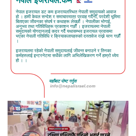
नेपाल इजरायल.कम
नेपाल इजरायल डट कम इजरायलस्थित नेपाली समुदायको आवाज
हो । हामी केवल सन्देश र समाचारमात्र प्रवाह गर्दैनौँ, परदेशी भूमिमा
बिताएका जीवनका संघर्ष र कथाहरू लेख्छौं । नेपालीका भोगाई,
अनुभव तथा गतिविधिहरू प्रकाशन गर्छौं । इजरायलमा नेपाली
समुदायको योगदानलाई कदर गर्दै यथासम्भव इजरायल प्रवासमा
भएका नेपाली गतिविधि र क्रियाकलापहरुको दस्तावेज राख्ने यत्न गर्छौं
।
इजरायलमा रहेको नेपाली समुदायलाई जीवन्त बनाउने र तिनका
कर्महरुलाई इन्टरनेटमा सधैंका लागि अभिलेखिकरण गर्ने हाम्रो ध्येय
हो । ।
यहाँबाट पोष्ट गर्नुस
info@nepalisrael.com