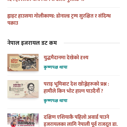
ह्वाइट हाउसमा गोलीकाण्ड: डोनाल्ड ट्रम्प सुरक्षित र संदिग्ध
पक्राउ
नेपाल इजरायल डट कम
युद्धमैदानमा देखेको दृश्य
कृष्णपक्ष थापा
पराइ भूमिबाट देश खोज्नेहरूको प्रश्न :
हामीले किन भोट हाल्न पाउदैनौँ ?
कृष्णपक्ष थापा
दक्षिण एशियाकै पहिलो अवार्ड पाउने
इजरायलका लागि नेपाली पूर्व राजदूत डा.
अन्जान शाक्यसँगको त्यो भेट