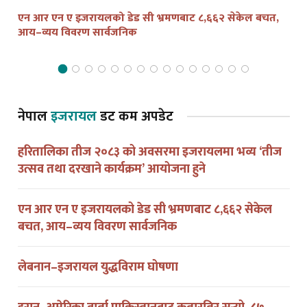
आय–व्यय विवरण सार्वजनिक
द्व
नेपाल
इजरायल
डट कम अपडेट
हरितालिका तीज २०८३ को अवसरमा इजरायलमा भव्य ‘तीज
उत्सव तथा दरखाने कार्यक्रम’ आयोजना हुने
एन आर एन ए इजरायलको डेड सी भ्रमणबाट ८,६६२ सेकेल
बचत, आय–व्यय विवरण सार्वजनिक
लेबनान–इजरायल युद्धविराम घोषणा
इरान–अमेरिका वार्ता पाकिस्तानबाट कतारतिर सर्‍यो, ८७
दिनपछि इन्टरनेट खोलियो