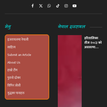
Facebook
X
WhatsApp
TikTok
Instagram
YouTube
(Twitter)
मेनु
नेपाल इजरायल
हरितालिका
इजरायलमा नेपाली
तीज २०८३ को
साहित्य
अवसरमा
इजरायलमा
Submit an Article
भव्य ‘तीज
उत्सव तथा
About Us
दरखाने
कार्यक्रम’
हाम्रो टीम
आयोजना हुने
पुरानो ढोका
विपिन जोशी
युद्धका पानाहरु