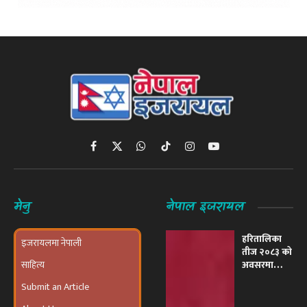
Facebook
X
WhatsApp
TikTok
Instagram
YouTube
(Twitter)
मेनु
नेपाल इजरायल
हरितालिका
इजरायलमा नेपाली
तीज २०८३ को
साहित्य
अवसरमा
इजरायलमा
Submit an Article
भव्य ‘तीज
उत्सव तथा
About Us
दरखाने