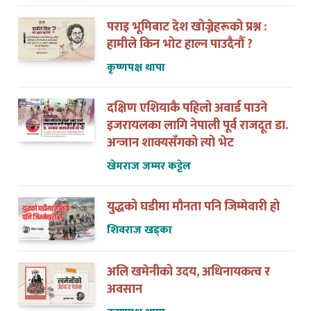
पराइ भूमिबाट देश खोज्नेहरूको प्रश्न :
हामीले किन भोट हाल्न पाउदैनौँ ?
कृष्णपक्ष थापा
दक्षिण एशियाकै पहिलो अवार्ड पाउने
इजरायलका लागि नेपाली पूर्व राजदूत डा.
अन्जान शाक्यसँगको त्यो भेट
खेमराज जम्मर कट्टेल
युद्धको घडीमा मौनता पनि जिम्मेवारी हो
शिवराज खड्का
अलि खमेनीको उदय, अधिनायकत्व र
अवसान
कृष्णपक्ष थापा