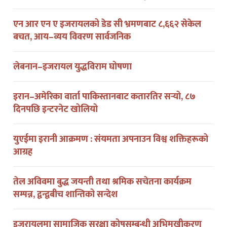
एन आर एन ए इजरायलको डेड सी भ्रमणबाट ८,६६२ सेकेल
बचत, आय–व्यय विवरण सार्वजनिक
लेबनान–इजरायल युद्धविराम घोषणा
इरान–अमेरिका वार्ता पाकिस्तानबाट कतारतिर सर्‍यो, ८७
दिनपछि इन्टरनेट खोलियो
युएईमा इरानी आक्रमण : संयमता अपनाउन विश्व शक्तिहरूको
आग्रह
तेल अविवमा बुद्ध जयन्ती तथा श्रमिक सचेतना कार्यक्रम
सम्पन्न, द्वन्द्वबीच शान्तिको सन्देश
इजरायलमा सामाजिक सुरक्षा कोषसम्बन्धी अभिमुखीकरण
कार्यक्रम सम्पन्न