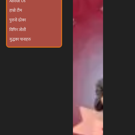
कार्यक्रम’
हाम्रो टीम
आयोजना हुने
पुरानो ढोका
विपिन जोशी
युद्धका पानाहरु