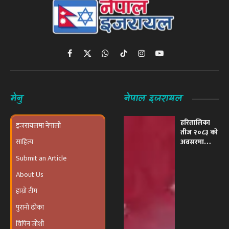
Facebook
X
WhatsApp
TikTok
Instagram
YouTube
(Twitter)
मेनु
नेपाल इजरायल
हरितालिका
इजरायलमा नेपाली
तीज २०८३ को
साहित्य
अवसरमा
इजरायलमा
Submit an Article
भव्य ‘तीज
उत्सव तथा
About Us
दरखाने
कार्यक्रम’
हाम्रो टीम
आयोजना हुने
पुरानो ढोका
विपिन जोशी
युद्धका पानाहरु