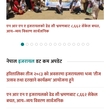
एन आर एन ए इजरायलको डेड सी भ्रमणबाट ८,६६२ सेकेल बचत,
तेल
आय–व्यय विवरण सार्वजनिक
द्व
नेपाल
इजरायल
डट कम अपडेट
हरितालिका तीज २०८३ को अवसरमा इजरायलमा भव्य ‘तीज
उत्सव तथा दरखाने कार्यक्रम’ आयोजना हुने
एन आर एन ए इजरायलको डेड सी भ्रमणबाट ८,६६२ सेकेल
बचत, आय–व्यय विवरण सार्वजनिक
लेबनान–इजरायल युद्धविराम घोषणा