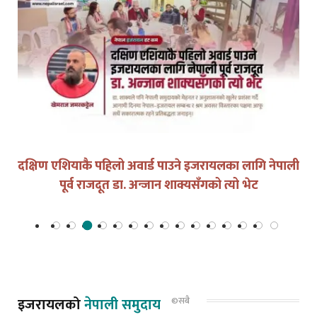
युद्धको घडीमा मौनता पनि जिम्मेवारी हो
इजरायलको
नेपाली समुदाय
©सबै