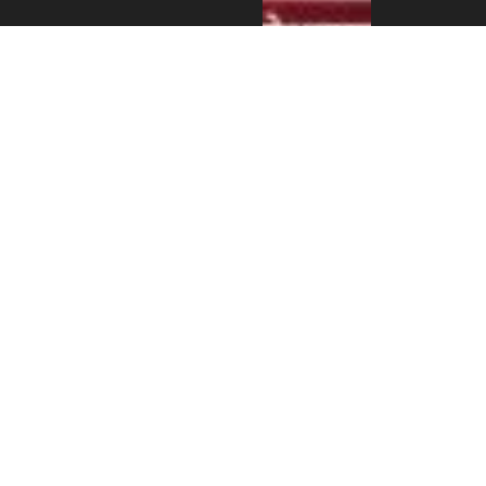
एन आर एन ए
इजरायलको
डेड सी
भ्रमणबाट
८,६६२ सेकेल
बचत, आय–