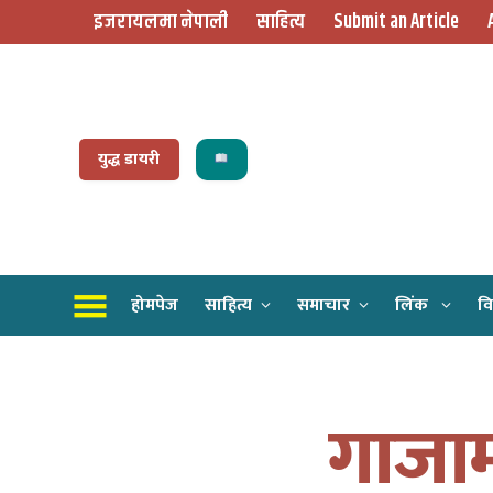
इजरायलमा नेपाली
साहित्य
Submit an Article
युद्ध डायरी
होमपेज
साहित्य
समाचार
लिंक
वि
गाजा