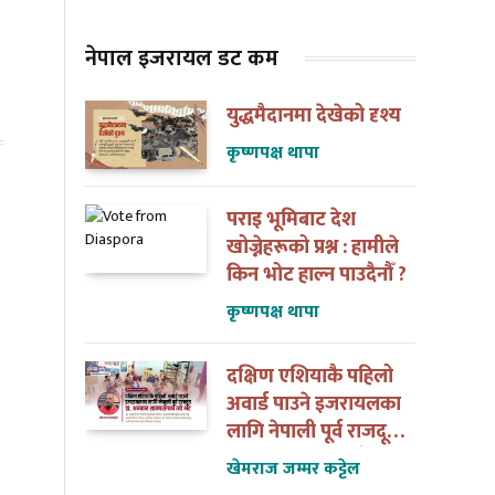
नेपाल इजरायल डट कम
युद्धमैदानमा देखेको दृश्य
कृष्णपक्ष थापा
पराइ भूमिबाट देश
खोज्नेहरूको प्रश्न : हामीले
किन भोट हाल्न पाउदैनौँ ?
कृष्णपक्ष थापा
दक्षिण एशियाकै पहिलो
अवार्ड पाउने इजरायलका
लागि नेपाली पूर्व राजदूत
डा. अन्जान शाक्यसँगको
खेमराज जम्मर कट्टेल
त्यो भेट