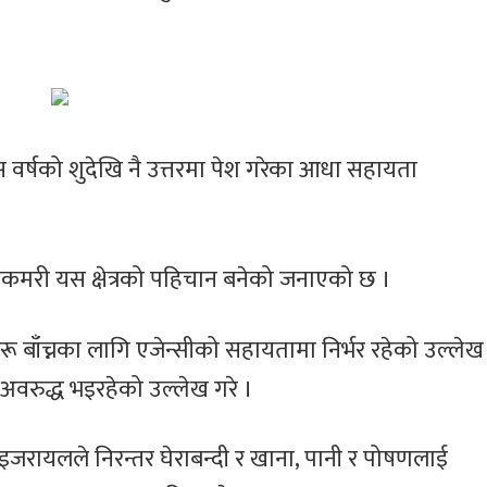
 वर्षको शुदेखि नै उत्तरमा पेश गरेका आधा सहायता
नेपाल तामाङ घेदुङ
इजरायलमा ‘
र भोकमरी यस क्षेत्रको पहिचान बनेको जनाएको छ ।
इजरायलको
ल्होसार स्यो
आयोजनामा सोनाम
सांस्कृतिक क
ल्होछारको अवसरमा
२०८२’ आयोज
 बाँच्नका लागि एजेन्सीको सहायतामा निर्भर रहेको उल्लेख
गायक छेवाङ लामा
इजरायल आउने
अवरुद्ध भइरहेको उल्लेख गरे ।
इजरायलले निरन्तर घेराबन्दी र खाना, पानी र पोषणलाई