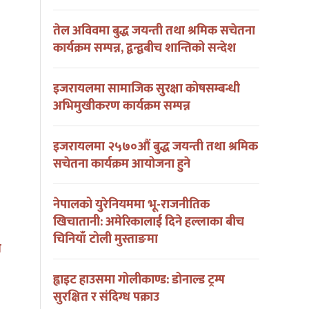
तेल अविवमा बुद्ध जयन्ती तथा श्रमिक सचेतना
कार्यक्रम सम्पन्न, द्वन्द्वबीच शान्तिको सन्देश
इजरायलमा सामाजिक सुरक्षा कोषसम्बन्धी
अभिमुखीकरण कार्यक्रम सम्पन्न
इजरायलमा २५७०औं बुद्ध जयन्ती तथा श्रमिक
सचेतना कार्यक्रम आयोजना हुने
नेपालको युरेनियममा भू-राजनीतिक
खिचातानी: अमेरिकालाई दिने हल्लाका बीच
चिनियाँ टोली मुस्ताङमा
य
दाजु विपिन जोशीको खोजीमा
प्यारो दादा !
इजरायल आएकी बहिनी पुष्पालाई
ह्वाइट हाउसमा गोलीकाण्ड: डोनाल्ड ट्रम्प
एक पत्र
सुरक्षित र संदिग्ध पक्राउ