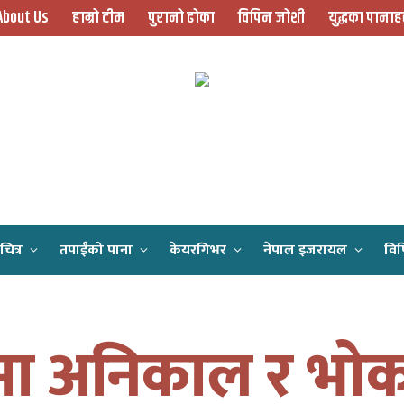
About Us
हाम्रो टीम
पुरानो ढोका
विपिन जोशी
युद्धका पानाह
चित्र
तपाईँको पाना
केयरगिभर
नेपाल इजरायल
विप
Home
गाजामा अनिकाल र भोकमरी – इजरायलले राष्ट्रसंघ लाई सहायता गर्न समेत दिएन
मा अनिकाल र भोक