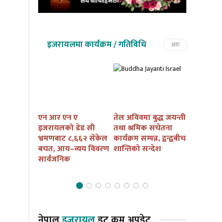
इजरायलमा कार्यक्रम / गतिविधि
अरु
तमु तल्हो
एन आर एन ए
तेल अविवमा बुद्ध जयन्ती
इजरायलम
कैं तथा
इजरायलको डेड सी
तथा श्रमिक सचेतना
बुद्ध जयन्त
ार्यक्रम
भ्रमणबाट ८,६६२ सेकेल
कार्यक्रम सम्पन्न, द्वन्द्वबीच
सचेतना कार
ना हुदै
बचत, आय–व्यय विवरण
शान्तिको सन्देश
आयोजना हु
सार्वजनिक
नेपाल
इजरायल
डट कम अपडेट