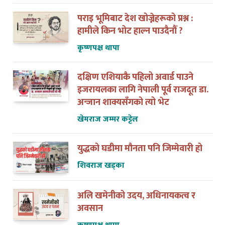
पराइ भूमिबाट देश खोज्नेहरूको प्रश्न :
हामीले किन भोट हाल्न पाउदैनौँ ?
कृष्णपक्ष थापा
दक्षिण एशियाकै पहिलो अवार्ड पाउने
इजरायलका लागि नेपाली पूर्व राजदूत डा.
अन्जान शाक्यसँगको त्यो भेट
खेमराज जम्मर कट्टेल
युद्धको घडीमा मौनता पनि जिम्मेवारी हो
शिवराज खड्का
अलि खमेनीको उदय, अधिनायकत्व र
अवसान
कृष्णपक्ष थापा