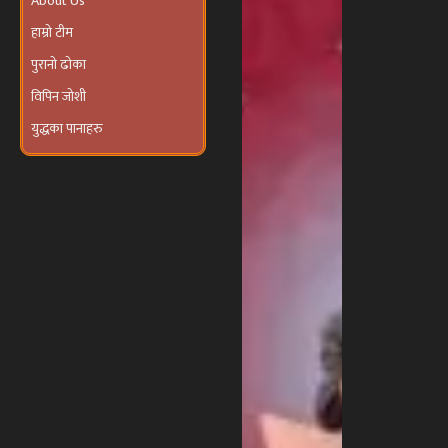
कार्यक्रम’
हाम्रो टीम
आयोजना हुने
पुरानो ढोका
विपिन जोशी
युद्धका पानाहरु