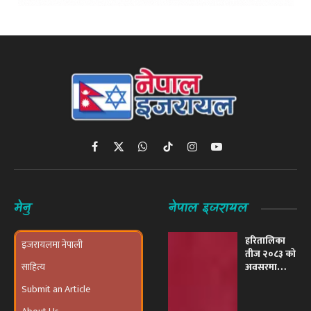
Facebook
X
WhatsApp
TikTok
Instagram
YouTube
(Twitter)
मेनु
नेपाल इजरायल
हरितालिका
इजरायलमा नेपाली
तीज २०८३ को
साहित्य
अवसरमा
इजरायलमा
Submit an Article
भव्य ‘तीज
उत्सव तथा
About Us
दरखाने