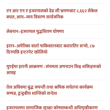
एन आर एन ए इजरायलको डेड सी भ्रमणबाट ८,६६२ सेकेल
बचत, आय–व्यय विवरण सार्वजनिक
लेबनान–इजरायल युद्धविराम घोषणा
इरान–अमेरिका वार्ता पाकिस्तानबाट कतारतिर सर्‍यो, ८७
दिनपछि इन्टरनेट खोलियो
युएईमा इरानी आक्रमण : संयमता अपनाउन विश्व शक्तिहरूको
आग्रह
तेल अविवमा बुद्ध जयन्ती तथा श्रमिक सचेतना कार्यक्रम
सम्पन्न, द्वन्द्वबीच शान्तिको सन्देश
इजरायलमा सामाजिक सुरक्षा कोषसम्बन्धी अभिमुखीकरण
कार्यक्रम सम्पन्न