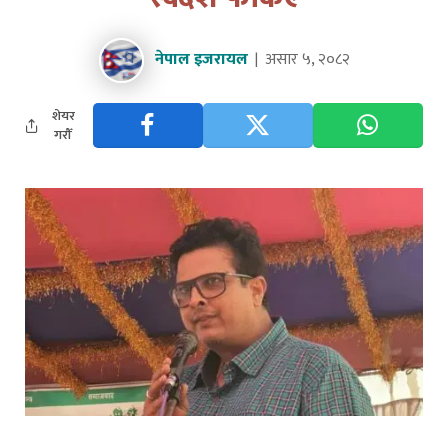
नेपाल इजरायल
असार ५, २०८२
शेयर
गरौँ