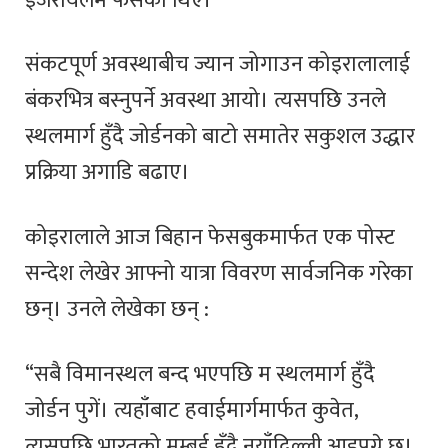
इजरायलमै फँसेका थिए।
संकटपूर्ण अवस्थाबीच ज्यान जोगाउन कोइरालालाई
बंकरभित्र बस्नुपर्ने अवस्था आयो। त्यसपछि उनले
स्थलमार्ग हुँदै जोर्डनको बाटो समातेर सकुशल उद्धार
प्रक्रिया अगाडि बढाए।
कोइरालाले आज बिहान फेसबुकमार्फत एक पोस्ट
सन्देश लेखेर आफ्नो यात्रा विवरण सार्वजनिक गरेका
छन्। उनले लेखेका छन् :
“सबै विमानस्थल बन्द भएपछि म स्थलमार्ग हुँदै
जोर्डन पुगें। त्यहाँबाट हवाईमार्गमार्फत कुवेत,
त्यसपछि भारतको मुम्बई हुँदै नयाँदिल्ली आइपुग्ने छु।