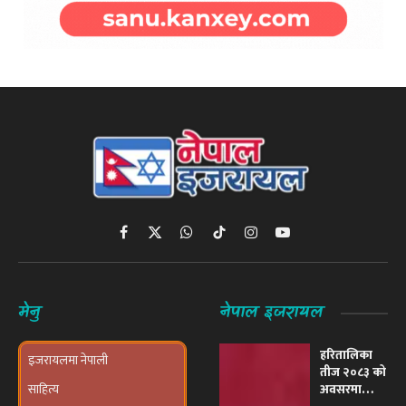
Facebook
X
WhatsApp
TikTok
Instagram
YouTube
(Twitter)
मेनु
नेपाल इजरायल
हरितालिका
इजरायलमा नेपाली
तीज २०८३ को
साहित्य
अवसरमा
इजरायलमा
Submit an Article
भव्य ‘तीज