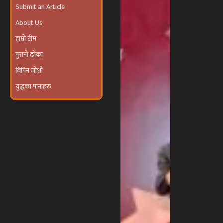
उत्सव तथा
About Us
दरखाने
कार्यक्रम’
हाम्रो टीम
आयोजना हुने
पुरानो ढोका
विपिन जोशी
युद्धका पानाहरु