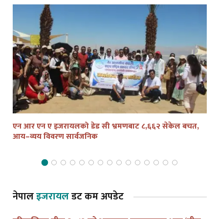
एन आर एन ए इजरायलको डेड सी भ्रमणबाट ८,६६२ सेकेल बचत,
तेल
आय–व्यय विवरण सार्वजनिक
द्व
नेपाल
इजरायल
डट कम अपडेट
हरितालिका तीज २०८३ को अवसरमा इजरायलमा भव्य ‘तीज