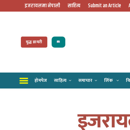
इजरायलमा नेपाली
साहित्य
Submit an Article
युद्ध डायरी
होमपेज
साहित्य
समाचार
लिंक
वि
इजरायलद