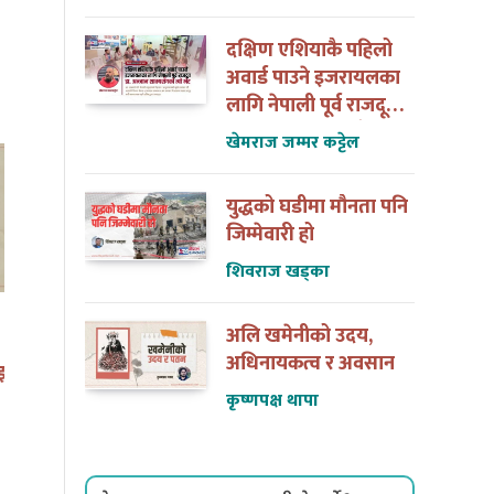
दक्षिण एशियाकै पहिलो
अवार्ड पाउने इजरायलका
लागि नेपाली पूर्व राजदूत
डा. अन्जान शाक्यसँगको
खेमराज जम्मर कट्टेल
त्यो भेट
युद्धको घडीमा मौनता पनि
जिम्मेवारी हो
शिवराज खड्का
अलि खमेनीको उदय,
मेरो बिदा मेरो देशका लागि
पहिला नेपाली
अधिनायकत्व र अवसान
कृष्णपक्ष थापा