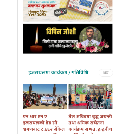
इजरायलमा कार्यक्रम / गतिविधि
अरु
तमु तल्हो
एन आर एन ए
तेल अविवमा बुद्ध जयन्ती
इजरायलम
कैं तथा
इजरायलको डेड सी
तथा श्रमिक सचेतना
बुद्ध जयन्त
ार्यक्रम
भ्रमणबाट ८,६६२ सेकेल
कार्यक्रम सम्पन्न, द्वन्द्वबीच
सचेतना कार