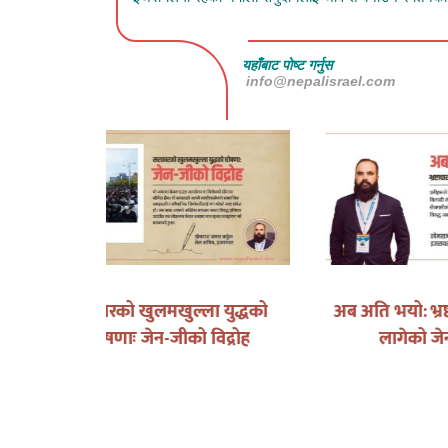
यहाँबाट पोष्ट गर्नुस
info@nepalisrael.com
द र भविष्य
दाजु विपिन जोशीको खोजीमा
प्या
इजरायल आएकी बहिनी पुष्पालाई
एक पत्र