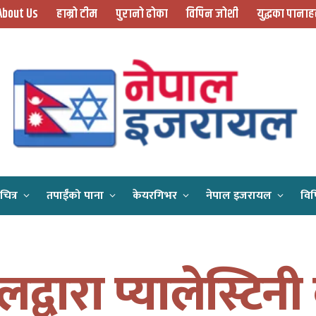
About Us
हाम्रो टीम
पुरानो ढोका
विपिन जोशी
युद्धका पानाह
चित्र
तपाईँको पाना
केयरगिभर
नेपाल इजरायल
विप
Home
इजरायलद्वारा प्यालेस्टिनी कैदीको रिहाइमा ढिलाइ, हमासले वार्ता रोक्यो
्वारा प्यालेस्टिन