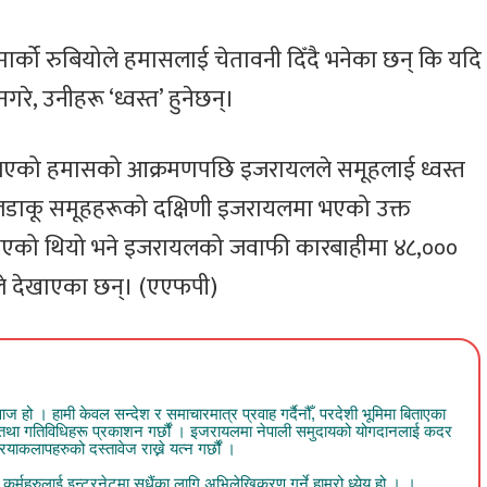
मार्को रुबियोले हमासलाई चेतावनी दिँदै भनेका छन् कि यदि
रे, उनीहरू ‘ध्वस्त’ हुनेछन्।
 भएको हमासको आक्रमणपछि इजरायलले समूहलाई ध्वस्त
िनी लडाकू समूहहरूको दक्षिणी इजरायलमा भएको उक्त
यु भएको थियो भने इजरायलको जवाफी कारबाहीमा ४८,०००
ंकले देखाएका छन्। (एएफपी)
 । हामी केवल सन्देश र समाचारमात्र प्रवाह गर्दैनौँ, परदेशी भूमिमा बिताएका
व तथा गतिविधिहरू प्रकाशन गर्छौं । इजरायलमा नेपाली समुदायको योगदानलाई कदर
ाकलापहरुको दस्तावेज राख्ने यत्न गर्छौं ।
र्महरुलाई इन्टरनेटमा सधैंका लागि अभिलेखिकरण गर्ने हाम्रो ध्येय हो । ।