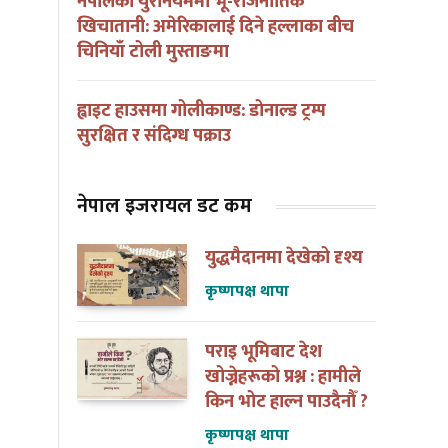
नेपालको युरेनियममा भू-राजनीतिक
खिचातानी: अमेरिकालाई दिने हल्लाका बीच
चिनियाँ टोली मुस्ताङमा
ह्वाइट हाउसमा गोलीकाण्ड: डोनाल्ड ट्रम्प
सुरक्षित र संदिग्ध पक्राउ
नेपाल इजरायल डट कम
युद्धमैदानमा देखेको दृश्य
कृष्णपक्ष थापा
पराइ भूमिबाट देश
खोज्नेहरूको प्रश्न : हामीले
किन भोट हाल्न पाउदैनौँ ?
कृष्णपक्ष थापा