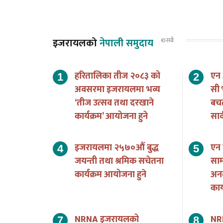
इजरायलको
नेपाली समुदाय
©सबै
हरितालिका तीज २०८३ को
एन
अवसरमा इजरायलमा भव्य
सी 
‘तीज उत्सव तथा दरखाने
बच
कार्यक्रम’ आयोजना हुने
सार
इजरायलमा २५७०औं बुद्ध
एन 
जयन्ती तथा श्रमिक सचेतना
साम
कार्यक्रम आयोजना हुने
अन
का
NRNA इजरायलको
NR