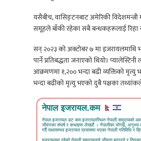
यसैबीच, वासिङ्टनबाट अमेरिकी विदेशमन्त्री 
समूहले बाँकी रहेका सबै बन्धकहरूलाई रिहा नग
सन् २०२३ को अक्टोबर ७ मा इजरायलमाथि
पार्ने प्रतिबद्धता जनाएको थियो। प्यालेस्ट
आक्रमणमा १,२०० भन्दा बढी व्यक्तिको मृत्
भन्दा बढीको मृत्यु भएको दुबै पक्षका तथ्या
नेपाल इजरायल.कम
नेपाल इजरायल डट कम इजरायलस्थित नेपाली समुदायको आवाज हो
जीवनका संघर्ष र कथाहरू लेख्छौं । नेपालीका भोगाई, अनुभ
गर्दै यथासम्भव इजरायल प्रवासमा भएका नेपाली गतिविधि र क्रिय
इजरायलमा रहेको नेपाली समुदायलाई जीवन्त बनाउने र तिनका क