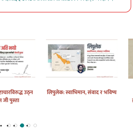
रो दादा ! आइ मिस यु …
विपिन जोशी: केही बर्षबाट बनेको
अधुरो तिहार, खल्लो तिज र पुष्पाको
अनन्त प्रतीक्षा !