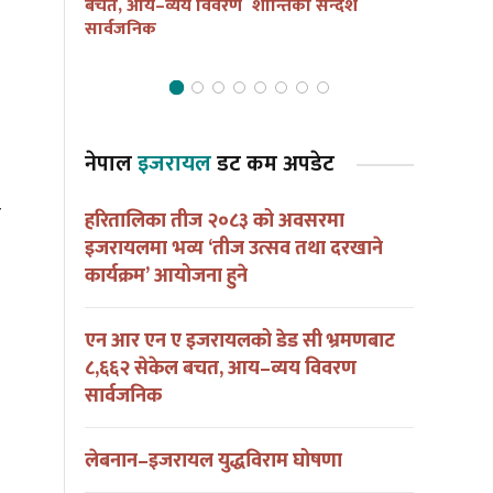
ना हुदै
बचत, आय–व्यय विवरण
शान्तिको सन्देश
आयोजना हु
सार्वजनिक
नेपाल
इजरायल
डट कम अपडेट
ि
हरितालिका तीज २०८३ को अवसरमा
इजरायलमा भव्य ‘तीज उत्सव तथा दरखाने
कार्यक्रम’ आयोजना हुने
एन आर एन ए इजरायलको डेड सी भ्रमणबाट
८,६६२ सेकेल बचत, आय–व्यय विवरण
सार्वजनिक
लेबनान–इजरायल युद्धविराम घोषणा