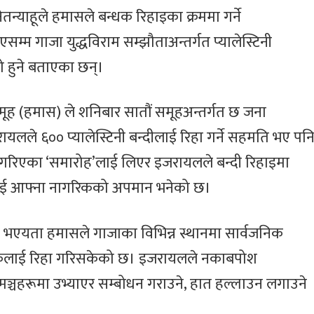
ल्होछारको अवसरमा
२०८२’ आयोज
नेतन्याहूले हमासले बन्धक रिहाइका क्रममा गर्ने
गायक छेवाङ लामा
इजरायल आउने
म्म गाजा युद्धविराम सम्झौताअन्तर्गत प्यालेस्टिनी
लो हुने बताएका छन्।
मूह (हमास) ले शनिबार सातौं समूहअन्तर्गत छ जना
ले ६०० प्यालेस्टिनी बन्दीलाई रिहा गर्ने सहमति भए पन
 गरिएका ‘समारोह’लाई लिएर इजरायलले बन्दी रिहाइमा
ाई आफ्ना नागरिकको अपमान भनेको छ।
ु भएयता हमासले गाजाका विभिन्न स्थानमा सार्वजनिक
कलाई रिहा गरिसकेको छ। इजरायलले नकाबपोश
ञ्चहरूमा उभ्याएर सम्बोधन गराउने, हात हल्लाउन लगाउने