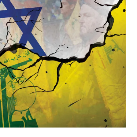
नेपाल तामाङ घेदुङ
इजरायलमा ‘
इजरायलको
ल्होसार स्यो
आयोजनामा सोनाम
सांस्कृतिक क