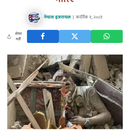
नेपाल इजरायल
कार्तिक १, २०८१
शेयर
गरौँ