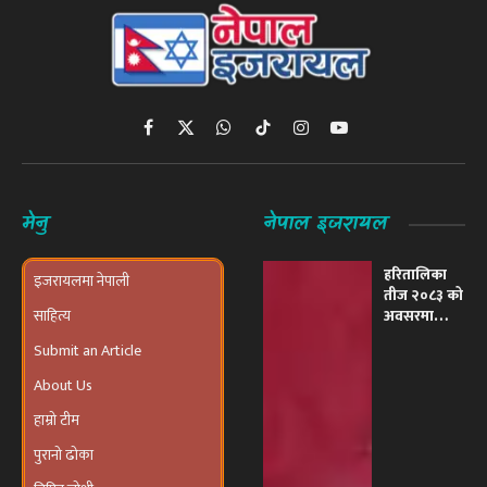
Facebook
X
WhatsApp
TikTok
Instagram
YouTube
(Twitter)
मेनु
नेपाल इजरायल
हरितालिका
इजरायलमा नेपाली
तीज २०८३ को
साहित्य
अवसरमा
इजरायलमा
Submit an Article
भव्य ‘तीज
उत्सव तथा
About Us
दरखाने
कार्यक्रम’
हाम्रो टीम
आयोजना हुने
पुरानो ढोका
विपिन जोशी