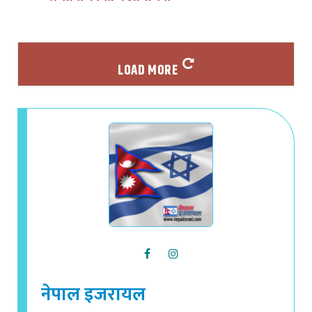
LOAD MORE
नेपाल इजरायल
वेव ठेगाना
|
+ सम्प्रेषणहरु