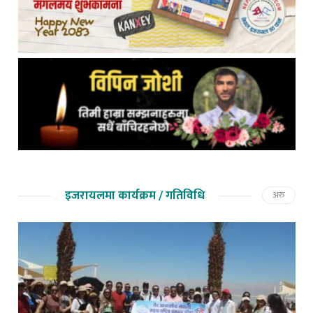
इजरायलमा कार्यक्रम / गतिविधि
अरु