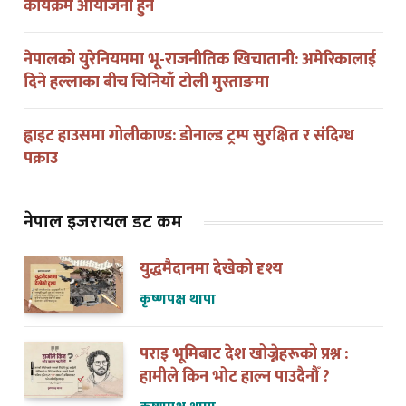
नेपालको युरेनियममा भू-राजनीतिक खिचातानी: अमेरिकालाई
दिने हल्लाका बीच चिनियाँ टोली मुस्ताङमा
ह्वाइट हाउसमा गोलीकाण्ड: डोनाल्ड ट्रम्प सुरक्षित र संदिग्ध
पक्राउ
नेपाल इजरायल डट कम
युद्धमैदानमा देखेको दृश्य
कृष्णपक्ष थापा
पराइ भूमिबाट देश खोज्नेहरूको प्रश्न :
हामीले किन भोट हाल्न पाउदैनौँ ?
कृष्णपक्ष थापा