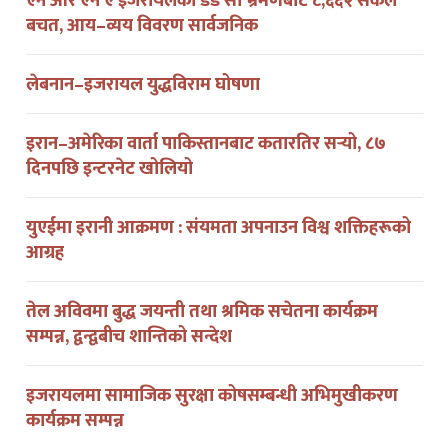
एन आर एन ए इजरायलको डेड सी भ्रमणबाट ८,६६२ सेकेल
बचत, आय–व्यय विवरण सार्वजनिक
लेबनान–इजरायल युद्धविराम घोषणा
इरान–अमेरिका वार्ता पाकिस्तानबाट कतारतिर सर्‍यो, ८७
दिनपछि इन्टरनेट खोलियो
युएईमा इरानी आक्रमण : संयमता अपनाउन विश्व शक्तिहरूको
आग्रह
तेल अविवमा बुद्ध जयन्ती तथा श्रमिक सचेतना कार्यक्रम
सम्पन्न, द्वन्द्वबीच शान्तिको सन्देश
इजरायलमा सामाजिक सुरक्षा कोषसम्बन्धी अभिमुखीकरण
कार्यक्रम सम्पन्न