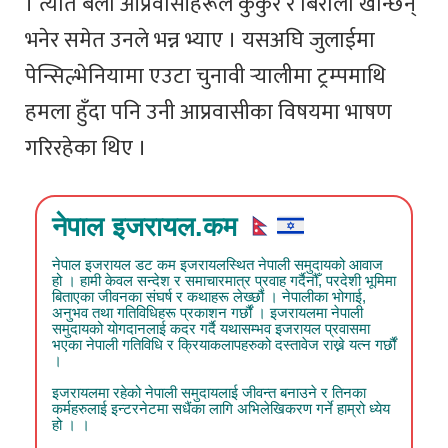
। त्यति बेला आप्रवासीहरूले कुकुर र बिरालो खान्छन्
भनेर समेत उनले भन्न भ्याए । यसअघि जुलाईमा
पेन्सिल्भेनियामा एउटा चुनावी र्‍यालीमा ट्रम्पमाथि
हमला हुँदा पनि उनी आप्रवासीका विषयमा भाषण
गरिरहेका थिए ।
नेपाल इजरायल.कम
नेपाल इजरायल डट कम इजरायलस्थित नेपाली समुदायको आवाज
हो । हामी केवल सन्देश र समाचारमात्र प्रवाह गर्दैनौँ, परदेशी भूमिमा
बिताएका जीवनका संघर्ष र कथाहरू लेख्छौं । नेपालीका भोगाई,
अनुभव तथा गतिविधिहरू प्रकाशन गर्छौं । इजरायलमा नेपाली
समुदायको योगदानलाई कदर गर्दै यथासम्भव इजरायल प्रवासमा
भएका नेपाली गतिविधि र क्रियाकलापहरुको दस्तावेज राख्ने यत्न गर्छौं
।
इजरायलमा रहेको नेपाली समुदायलाई जीवन्त बनाउने र तिनका
कर्महरुलाई इन्टरनेटमा सधैंका लागि अभिलेखिकरण गर्ने हाम्रो ध्येय
हो । ।