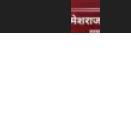
एन आर एन ए
इजरायलको
डेड सी