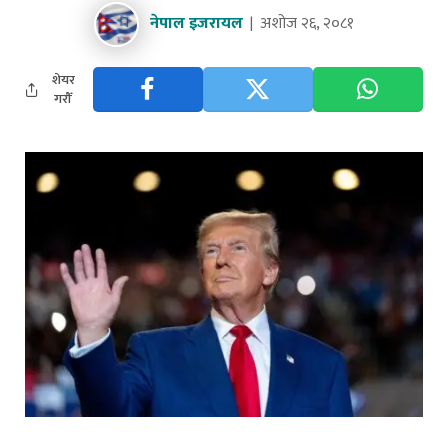
नेपाल इजरायल
अशोज २६, २०८१
शेयर
गरौँ