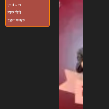
आयोजना हुने
पुरानो ढोका
विपिन जोशी
युद्धका पानाहरु