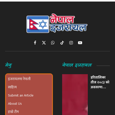
Facebook
X
WhatsApp
TikTok
Instagram
YouTube
(Twitter)
मेनु
नेपाल इजरायल
हरितालिका
इजरायलमा नेपाली
तीज २०८३ को
साहित्य
अवसरमा
इजरायलमा
Submit an Article
भव्य ‘तीज
उत्सव तथा
About Us
दरखाने
कार्यक्रम’
हाम्रो टीम