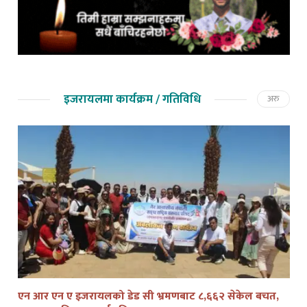
इजरायलमा कार्यक्रम / गतिविधि
अरु
एन आर एन ए इजरायलको डेड सी भ्रमणबाट ८,६६२ सेकेल बचत,
तेल
आय–व्यय विवरण सार्वजनिक
द्व