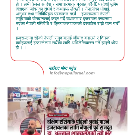
हो । हामी केवल सन्देश र समाचारमात्र प्रवाह गर्दैनौँ, परदेशी भूमिमा
बिताएका जीवनका संघर्ष र कथाहरू लेख्छौं । नेपालीका भोगाई,
अनुभव तथा गतिविधिहरू प्रकाशन गर्छौं । इजरायलमा नेपाली
समुदायको योगदानलाई कदर गर्दै यथासम्भव इजरायल प्रवासमा
भएका नेपाली गतिविधि र क्रियाकलापहरुको दस्तावेज राख्ने यत्न गर्छौं
।
इजरायलमा रहेको नेपाली समुदायलाई जीवन्त बनाउने र तिनका
कर्महरुलाई इन्टरनेटमा सधैंका लागि अभिलेखिकरण गर्ने हाम्रो ध्येय
हो । ।
यहाँबाट पोष्ट गर्नुस
info@nepalisrael.com