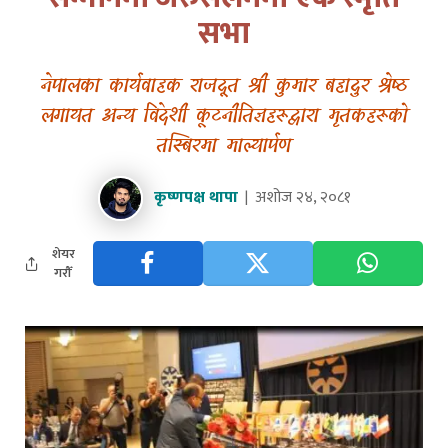
सभा
नेपालका कार्यवाहक राजदूत श्री कुमार बहादुर श्रेष्ठ
लगायत अन्य विदेशी कूटनीतिज्ञहरूद्वारा मृतकहरूको
तस्बिरमा माल्यार्पण
कृष्णपक्ष थापा
अशोज २४, २०८१
शेयर
गरौँ