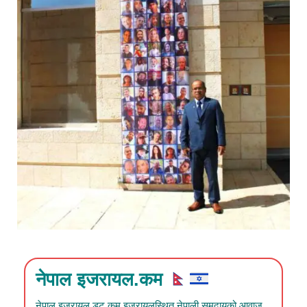
नेपाल इजरायल.कम
नेपाल इजरायल डट कम इजरायलस्थित नेपाली समुदायको आवाज