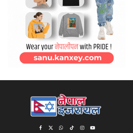
Facebook
X
WhatsApp
TikTok
Instagram
YouTube
(Twitter)