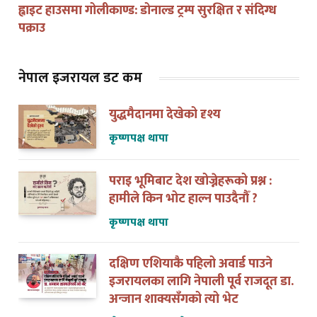
पक्राउ
नेपाल इजरायल डट कम
युद्धमैदानमा देखेको दृश्य
कृष्णपक्ष थापा
पराइ भूमिबाट देश खोज्नेहरूको प्रश्न :
हामीले किन भोट हाल्न पाउदैनौँ ?
कृष्णपक्ष थापा
दक्षिण एशियाकै पहिलो अवार्ड पाउने
इजरायलका लागि नेपाली पूर्व राजदूत डा.
अन्जान शाक्यसँगको त्यो भेट
खेमराज जम्मर कट्टेल