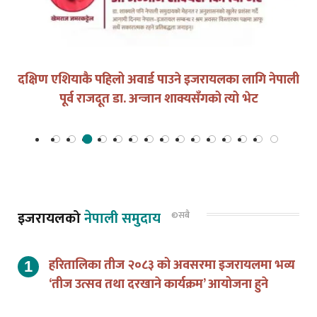
युद्धको घडीमा मौनता पनि जिम्मेवारी हो
इजरायलको
नेपाली समुदाय
©सबै
हरितालिका तीज २०८३ को अवसरमा इजरायलमा भव्य
‘तीज उत्सव तथा दरखाने कार्यक्रम’ आयोजना हुने
एन आर एन ए इजरायलको डेड सी भ्रमणबाट ८,६६२