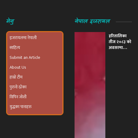
मेनु
नेपाल इजरायल
हरितालिका
इजरायलमा नेपाली
तीज २०८३ को
साहित्य
अवसरमा
इजरायलमा
Submit an Article
भव्य ‘तीज
उत्सव तथा
About Us
दरखाने
कार्यक्रम’
हाम्रो टीम
आयोजना हुने
पुरानो ढोका
विपिन जोशी
युद्धका पानाहरु