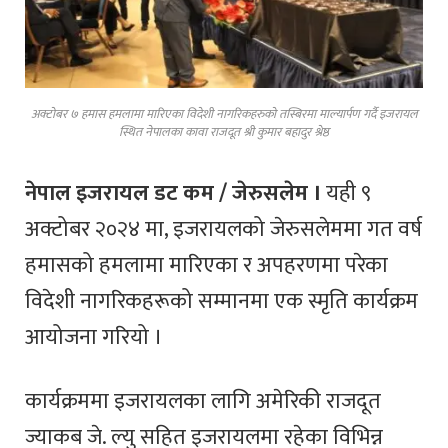
अक्टोबर ७ हमास हमलामा मारिएका विदेशी नागरिकहरुको तस्बिरमा माल्यार्पण गर्दै इजरायल
स्थित नेपालका कावा राजदूत श्री कुमार बहादुर श्रेष्ठ
नेपाल इजरायल डट कम / जेरुसलेम ।
यही ९
अक्टोबर २०२४ मा, इजरायलको जेरुसलेममा गत वर्ष
हमासको हमलामा मारिएका र अपहरणमा परेका
विदेशी नागरिकहरूको सम्मानमा एक स्मृति कार्यक्रम
आयोजना गरियो ।
कार्यक्रममा इजरायलका लागि अमेरिकी राजदूत
ज्याकब जे. ल्यु सहित इजरायलमा रहेका विभिन्न