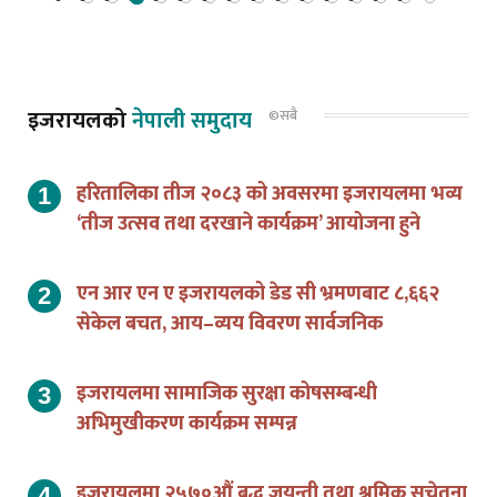
इजरायलको
नेपाली समुदाय
©सबै
हरितालिका तीज २०८३ को अवसरमा इजरायलमा भव्य
‘तीज उत्सव तथा दरखाने कार्यक्रम’ आयोजना हुने
एन आर एन ए इजरायलको डेड सी भ्रमणबाट ८,६६२
सेकेल बचत, आय–व्यय विवरण सार्वजनिक
इजरायलमा सामाजिक सुरक्षा कोषसम्बन्धी
अभिमुखीकरण कार्यक्रम सम्पन्न
इजरायलमा २५७०औं बुद्ध जयन्ती तथा श्रमिक सचेतना
कार्यक्रम आयोजना हुने