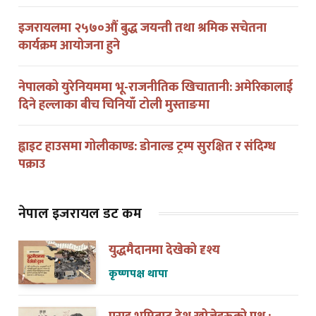
इजरायलमा २५७०औं बुद्ध जयन्ती तथा श्रमिक सचेतना
कार्यक्रम आयोजना हुने
नेपालको युरेनियममा भू-राजनीतिक खिचातानी: अमेरिकालाई
दिने हल्लाका बीच चिनियाँ टोली मुस्ताङमा
ह्वाइट हाउसमा गोलीकाण्ड: डोनाल्ड ट्रम्प सुरक्षित र संदिग्ध
पक्राउ
नेपाल इजरायल डट कम
युद्धमैदानमा देखेको दृश्य
कृष्णपक्ष थापा
पराइ भूमिबाट देश खोज्नेहरूको प्रश्न :
हामीले किन भोट हाल्न पाउदैनौँ ?