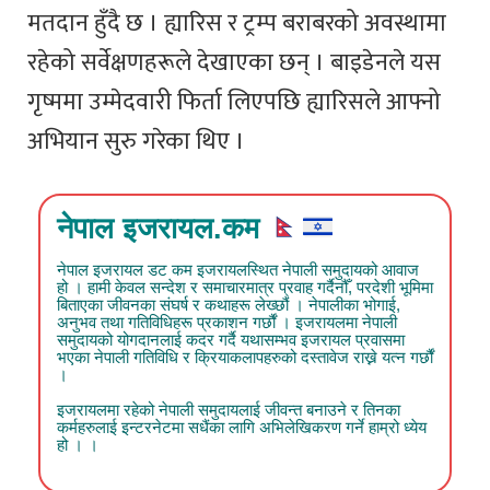
मतदान हुँदै छ । ह्यारिस र ट्रम्प बराबरको अवस्थामा
रहेको सर्वेक्षणहरूले देखाएका छन् । बाइडेनले यस
गृष्ममा उम्मेदवारी फिर्ता लिएपछि ह्यारिसले आफ्नो
अभियान सुरु गरेका थिए ।
नेपाल इजरायल.कम
नेपाल इजरायल डट कम इजरायलस्थित नेपाली समुदायको आवाज
हो । हामी केवल सन्देश र समाचारमात्र प्रवाह गर्दैनौँ, परदेशी भूमिमा
बिताएका जीवनका संघर्ष र कथाहरू लेख्छौं । नेपालीका भोगाई,
अनुभव तथा गतिविधिहरू प्रकाशन गर्छौं । इजरायलमा नेपाली
समुदायको योगदानलाई कदर गर्दै यथासम्भव इजरायल प्रवासमा
भएका नेपाली गतिविधि र क्रियाकलापहरुको दस्तावेज राख्ने यत्न गर्छौं
।
इजरायलमा रहेको नेपाली समुदायलाई जीवन्त बनाउने र तिनका
कर्महरुलाई इन्टरनेटमा सधैंका लागि अभिलेखिकरण गर्ने हाम्रो ध्येय
हो । ।