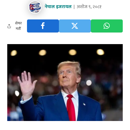
नेपाल इजरायल
अशोज ९, २०८१
शेयर
गरौँ