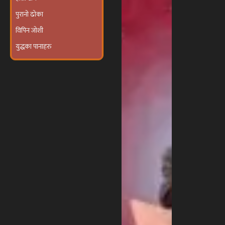
पुरानो ढोका
विपिन जोशी
युद्धका पानाहरु