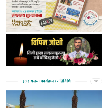
इजरायलमा कार्यक्रम / गतिविधि
अरु