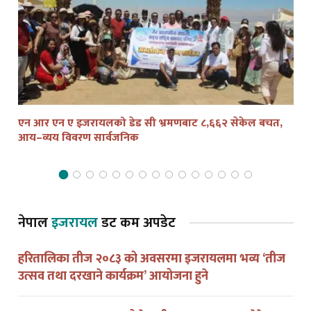
एन आर एन ए इजरायलको डेड सी भ्रमणबाट ८,६६२ सेकेल बचत,
तेल
आय–व्यय विवरण सार्वजनिक
द्व
नेपाल
इजरायल
डट कम अपडेट
हरितालिका तीज २०८३ को अवसरमा इजरायलमा भव्य ‘तीज
उत्सव तथा दरखाने कार्यक्रम’ आयोजना हुने
एन आर एन ए इजरायलको डेड सी भ्रमणबाट ८,६६२ सेकेल