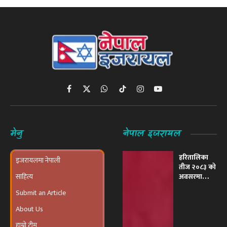
Facebook
X
WhatsApp
TikTok
Instagram
YouTube
(Twitter)
मेनु
नेपाल इजरायल
हरितालिका
इजरायलमा नेपाली
तीज २०८३ को
साहित्य
अवसरमा
इजरायलमा
Submit an Article
भव्य ‘तीज
उत्सव तथा
About Us
दरखाने
कार्यक्रम’
हाम्रो टीम
आयोजना हुने