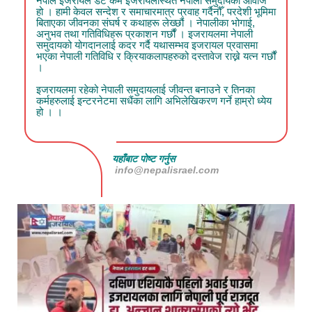
नेपाल इजरायल डट कम इजरायलस्थित नेपाली समुदायको आवाज
हो । हामी केवल सन्देश र समाचारमात्र प्रवाह गर्दैनौँ, परदेशी भूमिमा
बिताएका जीवनका संघर्ष र कथाहरू लेख्छौं । नेपालीका भोगाई,
अनुभव तथा गतिविधिहरू प्रकाशन गर्छौं । इजरायलमा नेपाली
समुदायको योगदानलाई कदर गर्दै यथासम्भव इजरायल प्रवासमा
भएका नेपाली गतिविधि र क्रियाकलापहरुको दस्तावेज राख्ने यत्न गर्छौं
।
इजरायलमा रहेको नेपाली समुदायलाई जीवन्त बनाउने र तिनका
कर्महरुलाई इन्टरनेटमा सधैंका लागि अभिलेखिकरण गर्ने हाम्रो ध्येय
हो । ।
यहाँबाट पोष्ट गर्नुस
info@nepalisrael.com