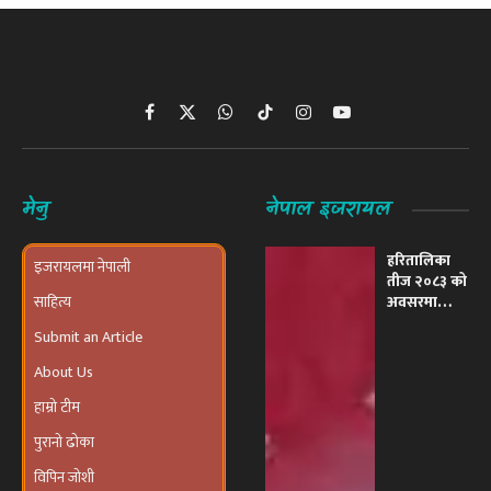
Facebook
X
WhatsApp
TikTok
Instagram
YouTube
(Twitter)
मेनु
नेपाल इजरायल
हरितालिका
इजरायलमा नेपाली
तीज २०८३ को
साहित्य
अवसरमा
इजरायलमा
Submit an Article
भव्य ‘तीज
उत्सव तथा
About Us
दरखाने
कार्यक्रम’
हाम्रो टीम
आयोजना हुने
पुरानो ढोका
विपिन जोशी