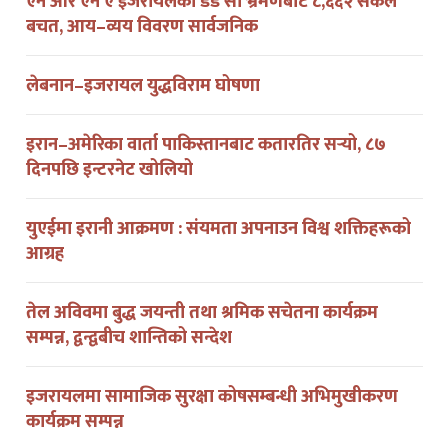
एन आर एन ए इजरायलको डेड सी भ्रमणबाट ८,६६२ सेकेल
बचत, आय–व्यय विवरण सार्वजनिक
लेबनान–इजरायल युद्धविराम घोषणा
इरान–अमेरिका वार्ता पाकिस्तानबाट कतारतिर सर्‍यो, ८७
दिनपछि इन्टरनेट खोलियो
युएईमा इरानी आक्रमण : संयमता अपनाउन विश्व शक्तिहरूको
आग्रह
तेल अविवमा बुद्ध जयन्ती तथा श्रमिक सचेतना कार्यक्रम
सम्पन्न, द्वन्द्वबीच शान्तिको सन्देश
इजरायलमा सामाजिक सुरक्षा कोषसम्बन्धी अभिमुखीकरण
कार्यक्रम सम्पन्न