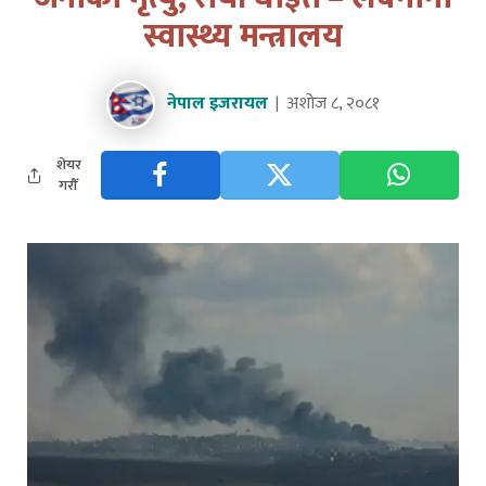
स्वास्थ्य मन्त्रालय
नेपाल इजरायल
अशोज ८, २०८१
शेयर
गरौँ