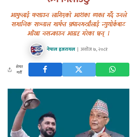
आफुलाई फसाउन लागिएको आशंका व्यक्त गर्दै उनले
समाजिक सञ्जाल मार्फत प्रधानमन्त्रीलाई न्युयोर्कबाट
आँखा नसन्काउन आग्रह गरेका छन् ।
नेपाल इजरायल
अशोज ७, २०८१
शेयर
गरौँ