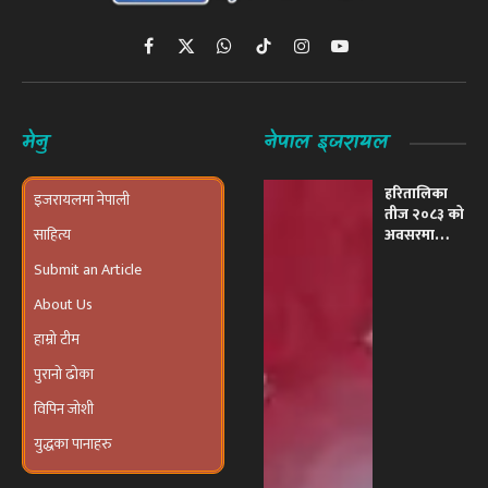
Facebook
X
WhatsApp
TikTok
Instagram
YouTube
(Twitter)
मेनु
नेपाल इजरायल
हरितालिका
इजरायलमा नेपाली
तीज २०८३ को
साहित्य
अवसरमा
इजरायलमा
Submit an Article
भव्य ‘तीज
उत्सव तथा
About Us
दरखाने
कार्यक्रम’
हाम्रो टीम
आयोजना हुने
पुरानो ढोका
विपिन जोशी
युद्धका पानाहरु