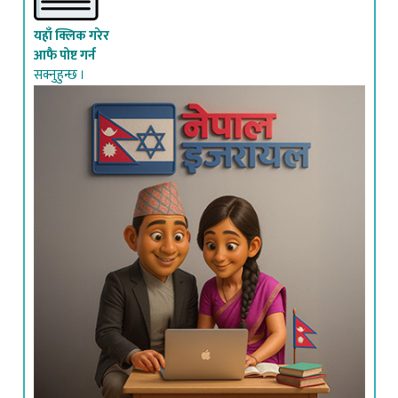
यहाँ क्लिक गरेर
आफै पोष्ट गर्न
सक्नुहुन्छ ।