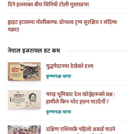
ह्वाइट हाउसमा गोलीकाण्ड: डोनाल्ड ट्रम्प सुरक्षित र संदिग्ध
पक्राउ
नेपाल इजरायल डट कम
युद्धमैदानमा देखेको दृश्य
कृष्णपक्ष थापा
पराइ भूमिबाट देश खोज्नेहरूको प्रश्न :
हामीले किन भोट हाल्न पाउदैनौँ ?
कृष्णपक्ष थापा
दक्षिण एशियाकै पहिलो अवार्ड पाउने
इजरायलका लागि नेपाली पूर्व राजदूत डा.