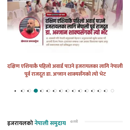
युद्धको घडीमा मौनता पनि जिम्मेवारी हो
इजरायलको
नेपाली समुदाय
©सबै