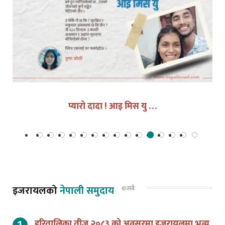
विपिन जोशी: केही बर्षबाट बनेको अधुरो तिहार, खल्लो तिज र
पुष्पाको अनन्त प्रतीक्षा !
इजरायलको
नेपाली समुदाय
©सबै