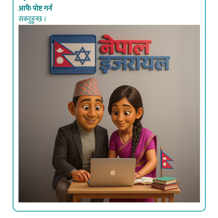
यहाँ क्लिक गरेर
आफै पोष्ट गर्न
सक्नुहुन्छ ।