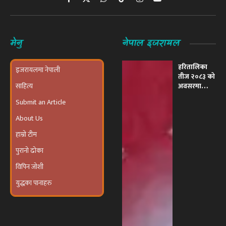
Facebook
X
WhatsApp
TikTok
Instagram
YouTube
(Twitter)
मेनु
नेपाल इजरायल
हरितालिका
इजरायलमा नेपाली
तीज २०८३ को
साहित्य
अवसरमा
इजरायलमा
Submit an Article
भव्य ‘तीज
उत्सव तथा
About Us
दरखाने
कार्यक्रम’
हाम्रो टीम
आयोजना हुने
पुरानो ढोका
विपिन जोशी
युद्धका पानाहरु