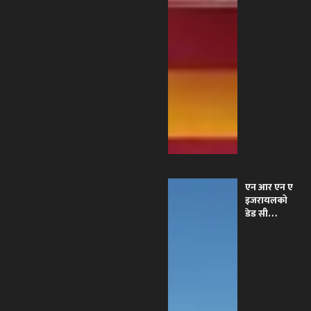
एन आर एन ए
इजरायलको
डेड सी
भ्रमणबाट
८,६६२ सेकेल
बचत, आय–
व्यय विवरण
सार्वजनिक