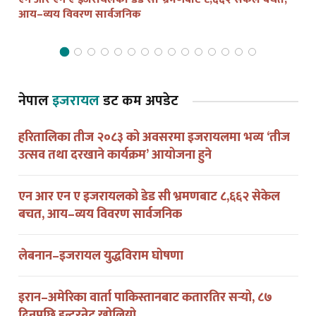
एन आर एन ए इजरायलको डेड सी भ्रमणबाट ८,६६२ सेकेल बचत,
तेल
आय–व्यय विवरण सार्वजनिक
द्व
नेपाल
इजरायल
डट कम अपडेट
हरितालिका तीज २०८३ को अवसरमा इजरायलमा भव्य ‘तीज
उत्सव तथा दरखाने कार्यक्रम’ आयोजना हुने
एन आर एन ए इजरायलको डेड सी भ्रमणबाट ८,६६२ सेकेल
बचत, आय–व्यय विवरण सार्वजनिक
लेबनान–इजरायल युद्धविराम घोषणा