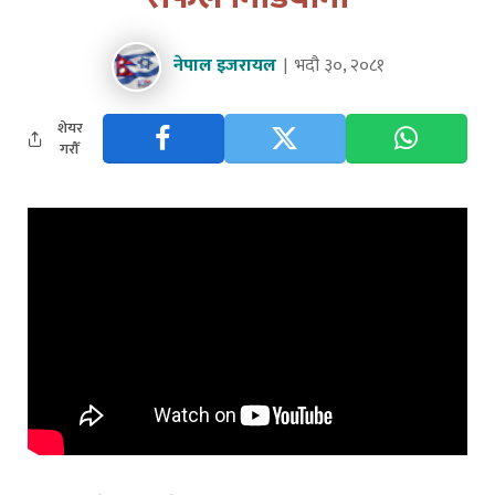
नेपाल इजरायल
भदौ ३०, २०८१
शेयर
गरौँ