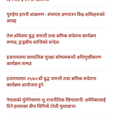
इरान–अमेरिका वार्ता पाकिस्तानबाट कतारतिर सर्‍यो, ८७
दिनपछि इन्टरनेट खोलियो
युएईमा इरानी आक्रमण : संयमता अपनाउन विश्व शक्तिहरूको
आग्रह
तेल अविवमा बुद्ध जयन्ती तथा श्रमिक सचेतना कार्यक्रम
सम्पन्न, द्वन्द्वबीच शान्तिको सन्देश
इजरायलमा सामाजिक सुरक्षा कोषसम्बन्धी अभिमुखीकरण
कार्यक्रम सम्पन्न
इजरायलमा २५७०औं बुद्ध जयन्ती तथा श्रमिक सचेतना
कार्यक्रम आयोजना हुने
नेपालको युरेनियममा भू-राजनीतिक खिचातानी: अमेरिकालाई
दिने हल्लाका बीच चिनियाँ टोली मुस्ताङमा