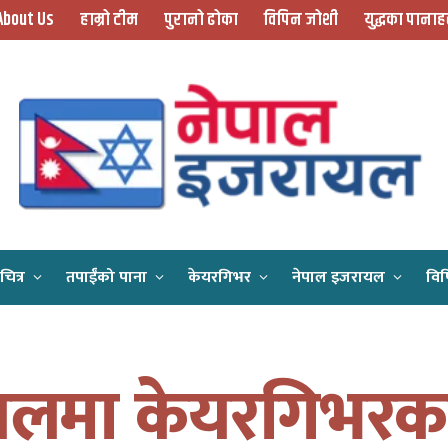
About Us
हाम्रो टीम
पुरानो ढोका
विपिन जोशी
युद्धका पानाह
चित्र
तपाईँको पाना
केयरगिभर
नेपाल इजरायल
विप
Home
इजरायलमा केयरगिभरका लागि अङ्ग्रेजी भाषामा ए२ लेभल पास गरेको हुनैपर्ने … केके छ अरु प्रावधान ?
लमा केयरगिभरक