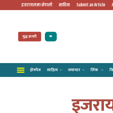
इजरायलमा नेपाली
साहित्य
Submit an Article
युद्ध डायरी
होमपेज
साहित्य
समाचार
लिंक
वि
इजराय