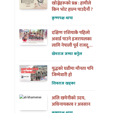
खोज्नेहरूको प्रश्न : हामीले
किन भोट हाल्न पाउदैनौँ ?
कृष्णपक्ष थापा
दक्षिण एशियाकै पहिलो
अवार्ड पाउने इजरायलका
लागि नेपाली पूर्व राजदूत
डा. अन्जान शाक्यसँगको
खेमराज जम्मर कट्टेल
त्यो भेट
युद्धको घडीमा मौनता पनि
जिम्मेवारी हो
बन्न सिकौँ
एनआरएनए अभियानमा मेरो १४ वर्ष
शिवराज खड्का
— एक यात्राको आत्मस्मरण
अलि खमेनीको उदय,
अधिनायकत्व र अवसान
कृष्णपक्ष थापा