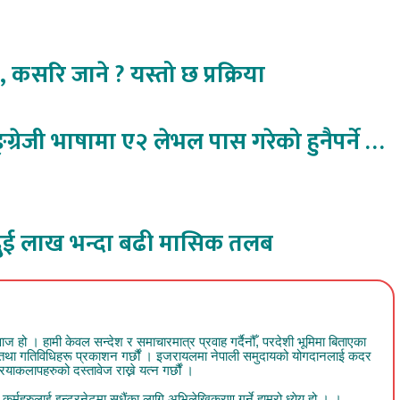
कसरि जाने ? यस्तो छ प्रक्रिया
ेजी भाषामा ए२ लेभल पास गरेको हुनैपर्ने …
ुई लाख भन्दा बढी मासिक तलब
 । हामी केवल सन्देश र समाचारमात्र प्रवाह गर्दैनौँ, परदेशी भूमिमा बिताएका
व तथा गतिविधिहरू प्रकाशन गर्छौं । इजरायलमा नेपाली समुदायको योगदानलाई कदर
ाकलापहरुको दस्तावेज राख्ने यत्न गर्छौं ।
र्महरुलाई इन्टरनेटमा सधैंका लागि अभिलेखिकरण गर्ने हाम्रो ध्येय हो । ।