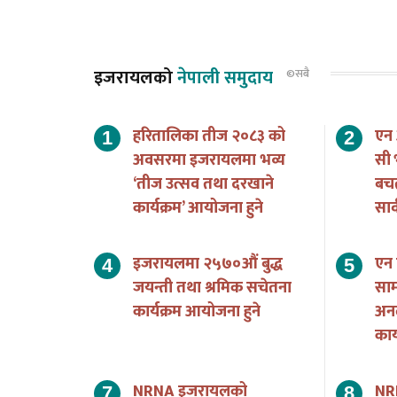
इजरायलको
नेपाली समुदाय
©सबै
हरितालिका तीज २०८३ को
एन
अवसरमा इजरायलमा भव्य
सी 
‘तीज उत्सव तथा दरखाने
बच
कार्यक्रम’ आयोजना हुने
सार
इजरायलमा २५७०औं बुद्ध
एन 
जयन्ती तथा श्रमिक सचेतना
साम
कार्यक्रम आयोजना हुने
अन
का
NRNA इजरायलको
NR