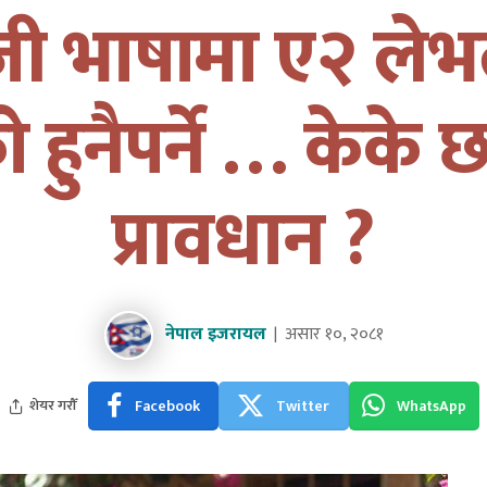
रेजी भाषामा ए२ ले
ो हुनैपर्ने … केके 
प्रावधान ?
नेपाल इजरायल
असार १०, २०८१
Facebook
Twitter
WhatsApp
शेयर गरौँ