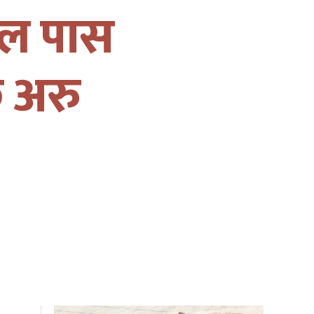
भल पास
छ अरु