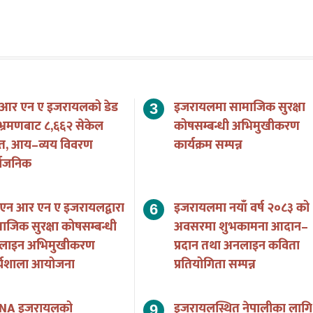
 आर एन ए इजरायलको डेड
इजरायलमा सामाजिक सुरक्षा
भ्रमणबाट ८,६६२ सेकेल
कोषसम्बन्धी अभिमुखीकरण
त, आय–व्यय विवरण
कार्यक्रम सम्पन्न
्वजनिक
एन आर एन ए इजरायलद्वारा
इजरायलमा नयाँ वर्ष २०८३ को
ाजिक सुरक्षा कोषसम्बन्धी
अवसरमा शुभकामना आदान–
लाइन अभिमुखीकरण
प्रदान तथा अनलाइन कविता
र्यशाला आयोजना
प्रतियोगिता सम्पन्न
NA इजरायलको
इजरायलस्थित नेपालीका लागि