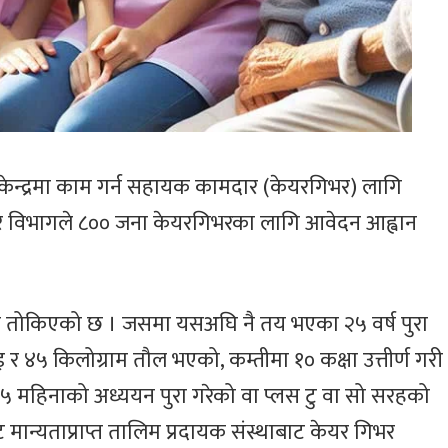
नेपाल तामाङ घेदुङ
इजरायलमा ‘
इजरायलको
ल्होसार स्यो
आयोजनामा सोनाम
सांस्कृतिक क
ल्होछारको अवसरमा
२०८२’ आयोज
गायक छेवाङ लामा
इजरायल आउने
केन्द्रमा काम गर्न सहायक कामदार (केयरगिभर) लागि
र विभागले ८०० जना केयरगिभरका लागि आवेदन आह्वान
ा तोकिएको छ । जसमा यसअघि नै तय भएका २५ वर्ष पुरा
 र ४५ किलोग्राम तौल भएको, कम्तीमा १० कक्षा उत्तीर्ण गरी
५ महिनाको अध्ययन पुरा गरेको वा प्लस टु वा सो सरहको
मान्यताप्राप्त तालिम प्रदायक संस्थाबाट केयर गिभर