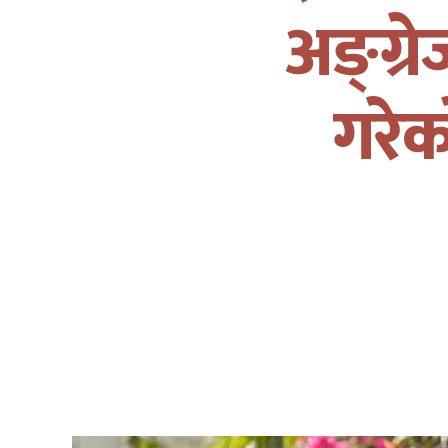
अङ्ग्
गरेक