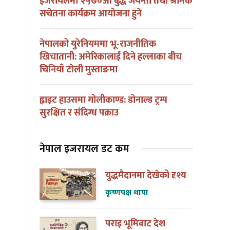
इजरायलमा २५७०औं बुद्ध जयन्ती तथा श्रमिक
सचेतना कार्यक्रम आयोजना हुने
नेपालको युरेनियममा भू-राजनीतिक
खिचातानी: अमेरिकालाई दिने हल्लाका बीच
चिनियाँ टोली मुस्ताङमा
ह्वाइट हाउसमा गोलीकाण्ड: डोनाल्ड ट्रम्प
सुरक्षित र संदिग्ध पक्राउ
नेपाल इजरायल डट कम
युद्धमैदानमा देखेको दृश्य
कृष्णपक्ष थापा
पराइ भूमिबाट देश