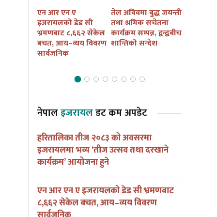
तमु तल्हो
एन आर एन ए
तेल अविवमा बुद्ध जयन्ती
इजरायलम
कैं तथा
इजरायलको डेड सी
तथा श्रमिक सचेतना
बुद्ध जयन्त
ार्यक्रम
भ्रमणबाट ८,६६२ सेकेल
कार्यक्रम सम्पन्न, द्वन्द्वबीच
सचेतना कार
ना हुदै
बचत, आय–व्यय विवरण
शान्तिको सन्देश
आयोजना हु
सार्वजनिक
नेपाल
इजरायल
डट कम अपडेट
हरितालिका तीज २०८३ को अवसरमा
इजरायलमा भव्य ‘तीज उत्सव तथा दरखाने
कार्यक्रम’ आयोजना हुने
एन आर एन ए इजरायलको डेड सी भ्रमणबाट
८,६६२ सेकेल बचत, आय–व्यय विवरण
सार्वजनिक