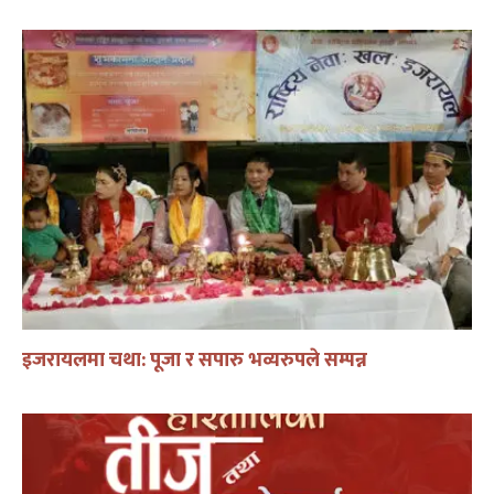
इजरायलमा चथा: पूजा र सपारु भव्यरुपले सम्पन्न