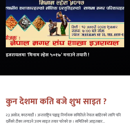
इजरायलमा ‘मिनाम ल्हेस ५०१७’ मनाउने तयारी !
कुन देशमा कति बजे शुभ साइत ?
२३ असोज, काठमाडौं । अन्तराष्ट्रिय पञ्चाङ्ग निर्णायक समितिले नेपाल बाहिरको लागि पनि
दसैँको टीका लगाउने उत्तम साइत तयार पारेको छ । समितिको आइतबार…