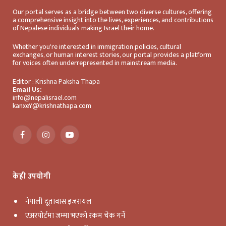
Our portal serves as a bridge between two diverse cultures, offering
a comprehensive insight into the lives, experiences, and contributions
of Nepalese individuals making Israel their home.
Whether you're interested in immigration policies, cultural
exchanges, or human interest stories, our portal provides a platform
for voices often underrepresented in mainstream media.
Editor :
Krishna Paksha Thapa
Email Us:
info@nepalisrael.com
kanxeY@krishnathapa.com
Facebook
Instagram
YouTube
केही उपयोगी
नेपाली दूतावास इजरायल
एअरपोर्टमा जम्मा भएको रकम चेक गर्ने