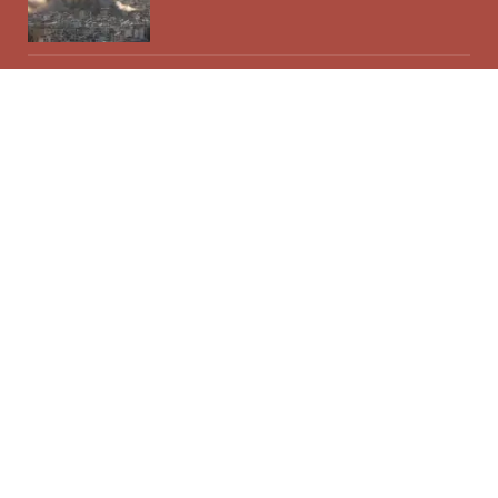
इरान–अमेरिका वार्ता पाकिस्तानबाट
कतारतिर सर्‍यो, ८७ दिनपछि इन्टरनेट
खोलियो
युएईमा इरानी आक्रमण : संयमता
अपनाउन विश्व शक्तिहरूको आग्रह
ह्वाइट हाउसमा गोलीकाण्ड: डोनाल्ड ट्रम्प
सुरक्षित र संदिग्ध पक्राउ
Next
…
1
2
3
90