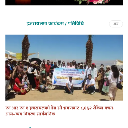
इजरायलमा कार्यक्रम / गतिविधि
अरु
एन आर एन ए इजरायलको डेड सी भ्रमणबाट ८,६६२ सेकेल बचत,
ते
आय–व्यय विवरण सार्वजनिक
द्