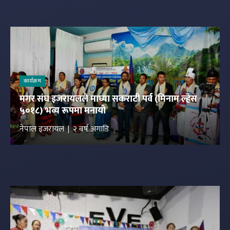
कार्यक्रम
मगर संघ इजरायलले माघ्या सकराटी पर्व (मिनाम ल्हेस
५०१८) भव्य रूपमा मनायो
नेपाल इजरायल
२ वर्ष अगाडि