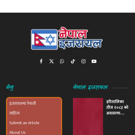
Facebook
X
WhatsApp
TikTok
Instagram
YouTube
(Twitter)
मेनु
नेपाल इजरायल
हरितालिका
इजरायलमा नेपाली
तीज २०८३ को
साहित्य
अवसरमा
इजरायलमा
Submit an Article
भव्य ‘तीज
उत्सव तथा
About Us