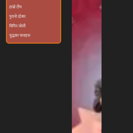
दरखाने
कार्यक्रम’
हाम्रो टीम
आयोजना हुने
पुरानो ढोका
विपिन जोशी
युद्धका पानाहरु