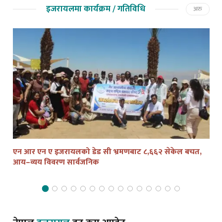
इजरायलमा कार्यक्रम / गतिविधि
अरु
एन आर एन ए इजरायलको डेड सी भ्रमणबाट ८,६६२ सेकेल बचत,
तेल
आय–व्यय विवरण सार्वजनिक
द्व