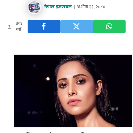
नेपाल इजरायल
अशोज २१, २०८०
शेयर
गरौँ