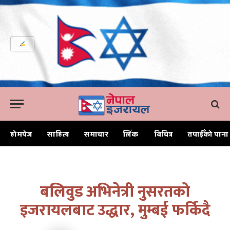
होमपेज
साहित्य
समाचार
लिंक
विचित्र
तपाईँको पाना
Home
बलिवुड अभिनेत्री नुसरतको इजरायलबाट उद्धार, मुम्बई फर्किदै
बलिवुड अभिनेत्री नुसरतको
इजरायलबाट उद्धार, मुम्बई फर्किदै