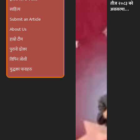
तीज २०८३ को
साहित्य
अवसरमा
इजरायलमा
Submit an Article
भव्य ‘तीज
उत्सव तथा
About Us
दरखाने
कार्यक्रम’
हाम्रो टीम
आयोजना हुने
पुरानो ढोका
विपिन जोशी
युद्धका पानाहरु