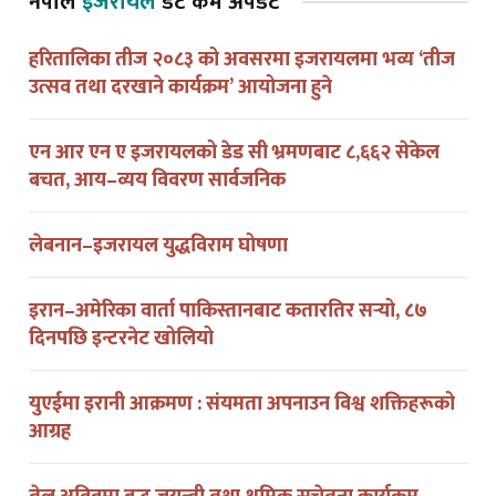
नेपाल
इजरायल
डट कम अपडेट
हरितालिका तीज २०८३ को अवसरमा इजरायलमा भव्य ‘तीज
उत्सव तथा दरखाने कार्यक्रम’ आयोजना हुने
एन आर एन ए इजरायलको डेड सी भ्रमणबाट ८,६६२ सेकेल
बचत, आय–व्यय विवरण सार्वजनिक
लेबनान–इजरायल युद्धविराम घोषणा
इरान–अमेरिका वार्ता पाकिस्तानबाट कतारतिर सर्‍यो, ८७
दिनपछि इन्टरनेट खोलियो
युएईमा इरानी आक्रमण : संयमता अपनाउन विश्व शक्तिहरूको
आग्रह