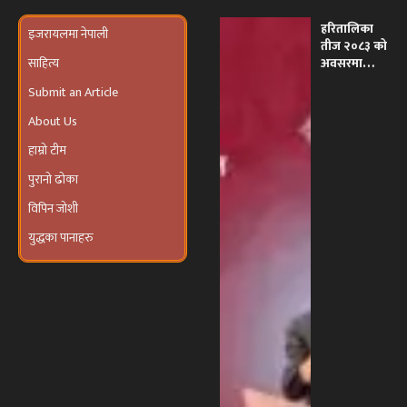
हरितालिका
इजरायलमा नेपाली
तीज २०८३ को
साहित्य
अवसरमा
इजरायलमा
Submit an Article
भव्य ‘तीज
उत्सव तथा
About Us
दरखाने
कार्यक्रम’
हाम्रो टीम
आयोजना हुने
पुरानो ढोका
विपिन जोशी
युद्धका पानाहरु