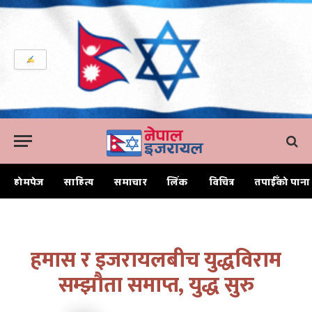
होमपेज
साहित्य
समाचार
लिंक
विचित्र
तपाईँको पाना
Home
हमास र इजरायलबीच युद्धविराम सम्झौता समाप्त, युद्ध सुरु
हमास र इजरायलबीच युद्धविराम
सम्झौता समाप्त, युद्ध सुरु