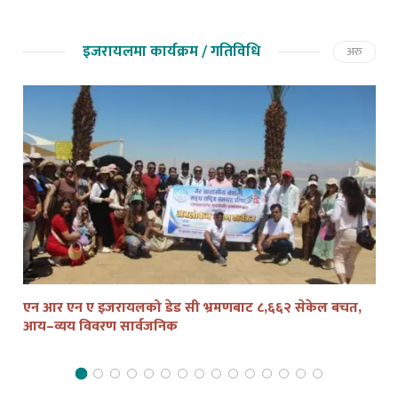
इजरायलमा कार्यक्रम / गतिविधि
अरु
एन आर एन ए इजरायलको डेड सी भ्रमणबाट ८,६६२ सेकेल बचत,
तेल
आय–व्यय विवरण सार्वजनिक
द्व