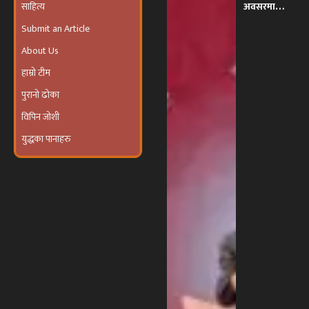
साहित्य
अवसरमा
इजरायलमा
Submit an Article
भव्य ‘तीज
उत्सव तथा
About Us
दरखाने
कार्यक्रम’
हाम्रो टीम
आयोजना हुने
पुरानो ढोका
विपिन जोशी
युद्धका पानाहरु