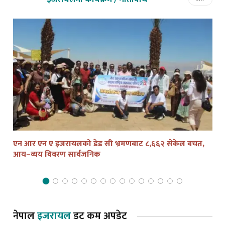
एन आर एन ए इजरायलको डेड सी भ्रमणबाट ८,६६२ सेकेल बचत,
तेल
आय–व्यय विवरण सार्वजनिक
द्व
नेपाल
इजरायल
डट कम अपडेट