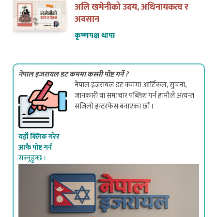
अलि खमेनीको उदय, अधिनायकत्व र
अवसान
कृष्णपक्ष थापा
नेपाल इजरायल डट कममा कसरी पोष्ट गर्ने ?
नेपाल इजरायल डट कममा आर्टिकल, सुचना,
जानकारी वा समाचार पब्लिश गर्न हामीले अत्यन्त
सजिलो इन्टरफेस बनाएका छौं ।
यहाँ क्लिक गरेर
आफै पोष्ट गर्न
सक्नुहुन्छ ।