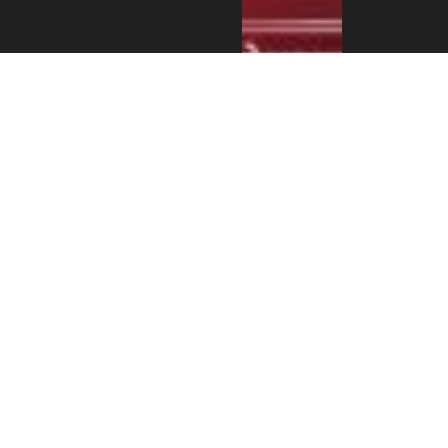
एन आर एन ए
इजरायलको
डेड सी
भ्रमणबाट