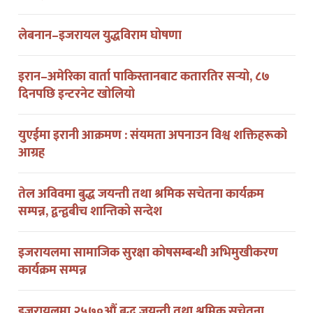
लेबनान–इजरायल युद्धविराम घोषणा
इरान–अमेरिका वार्ता पाकिस्तानबाट कतारतिर सर्‍यो, ८७
दिनपछि इन्टरनेट खोलियो
युएईमा इरानी आक्रमण : संयमता अपनाउन विश्व शक्तिहरूको
आग्रह
तेल अविवमा बुद्ध जयन्ती तथा श्रमिक सचेतना कार्यक्रम
सम्पन्न, द्वन्द्वबीच शान्तिको सन्देश
इजरायलमा सामाजिक सुरक्षा कोषसम्बन्धी अभिमुखीकरण
कार्यक्रम सम्पन्न
इजरायलमा २५७०औं बुद्ध जयन्ती तथा श्रमिक सचेतना