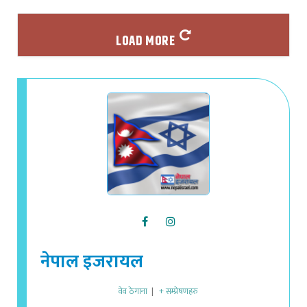
LOAD MORE
नेपाल इजरायल
वेव ठेगाना
|
+ सम्प्रेषणहरु
नेपाल इजरायल डट कम - इजरायलमा रहेको नेपाली समुदायमा हुने विविध