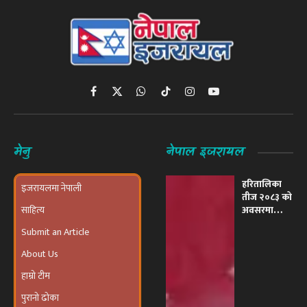
Facebook
X
WhatsApp
TikTok
Instagram
YouTube
(Twitter)
मेनु
नेपाल इजरायल
हरितालिका
इजरायलमा नेपाली
तीज २०८३ को
साहित्य
अवसरमा
इजरायलमा
Submit an Article
भव्य ‘तीज
उत्सव तथा
About Us
दरखाने
कार्यक्रम’
हाम्रो टीम
आयोजना हुने
पुरानो ढोका
विपिन जोशी