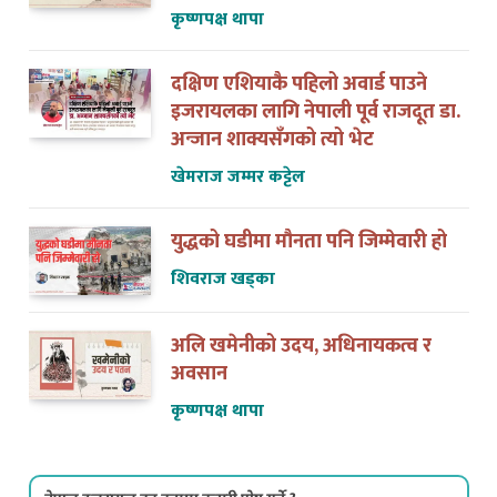
दक्षिण एशियाकै पहिलो अवार्ड पाउने
इजरायलका लागि नेपाली पूर्व राजदूत डा.
अन्जान शाक्यसँगको त्यो भेट
खेमराज जम्मर कट्टेल
युद्धको घडीमा मौनता पनि जिम्मेवारी हो
शिवराज खड्का
अलि खमेनीको उदय, अधिनायकत्व र
अवसान
कृष्णपक्ष थापा
नेपाल इजरायल डट कममा कसरी पोष्ट गर्ने ?