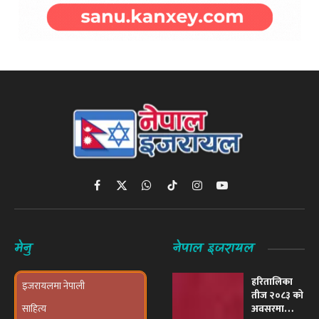
Facebook
X
WhatsApp
TikTok
Instagram
YouTube
(Twitter)
मेनु
नेपाल इजरायल
हरितालिका
इजरायलमा नेपाली
तीज २०८३ को
साहित्य
अवसरमा
इजरायलमा
Submit an Article