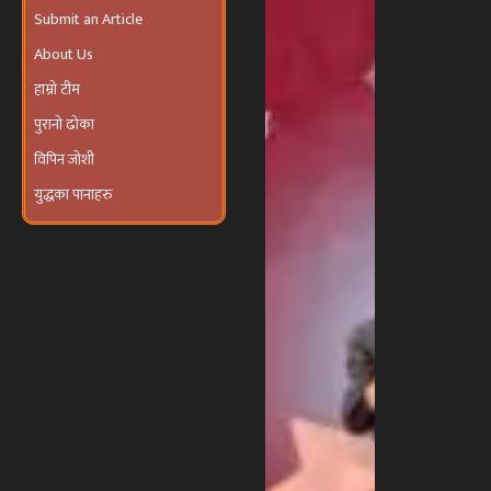
भव्य ‘तीज
उत्सव तथा
About Us
दरखाने
कार्यक्रम’
हाम्रो टीम
आयोजना हुने
पुरानो ढोका
विपिन जोशी
युद्धका पानाहरु