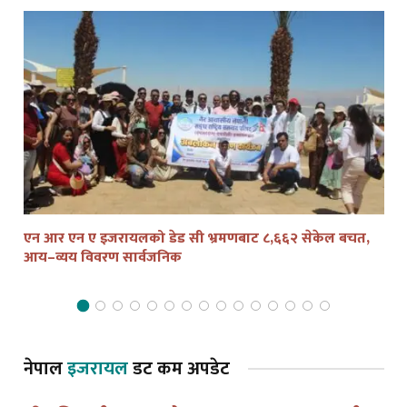
एन आर एन ए इजरायलको डेड सी भ्रमणबाट ८,६६२ सेकेल बचत,
तेल
आय–व्यय विवरण सार्वजनिक
द्व
नेपाल
इजरायल
डट कम अपडेट
हरितालिका तीज २०८३ को अवसरमा इजरायलमा भव्य ‘तीज