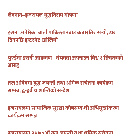
लेबनान–इजरायल युद्धविराम घोषणा
इरान–अमेरिका वार्ता पाकिस्तानबाट कतारतिर सर्‍यो, ८७
दिनपछि इन्टरनेट खोलियो
युएईमा इरानी आक्रमण : संयमता अपनाउन विश्व शक्तिहरूको
आग्रह
तेल अविवमा बुद्ध जयन्ती तथा श्रमिक सचेतना कार्यक्रम
सम्पन्न, द्वन्द्वबीच शान्तिको सन्देश
इजरायलमा सामाजिक सुरक्षा कोषसम्बन्धी अभिमुखीकरण
कार्यक्रम सम्पन्न
इजरायलमा २५७०औं बुद्ध जयन्ती तथा श्रमिक सचेतना