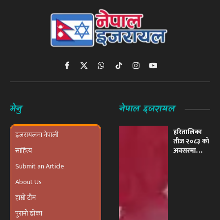
Facebook
X
WhatsApp
TikTok
Instagram
YouTube
(Twitter)
मेनु
नेपाल इजरायल
हरितालिका
इजरायलमा नेपाली
तीज २०८३ को
साहित्य
अवसरमा
इजरायलमा
Submit an Article
भव्य ‘तीज
उत्सव तथा
About Us
दरखाने
कार्यक्रम’
हाम्रो टीम
आयोजना हुने
पुरानो ढोका