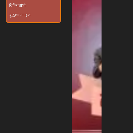
विपिन जोशी
युद्धका पानाहरु