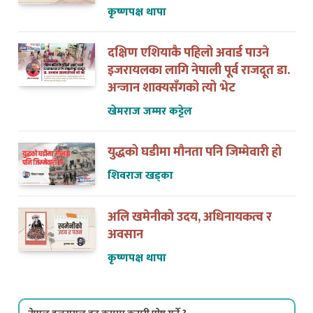
कृष्णपक्ष थापा
दक्षिण एशियाकै पहिलो अवार्ड पाउने
इजरायलका लागि नेपाली पूर्व राजदूत डा.
अन्जान शाक्यसँगको त्यो भेट
खेमराज जम्मर कट्टेल
युद्धको घडीमा मौनता पनि जिम्मेवारी हो
शिवराज खड्का
अलि खमेनीको उदय, अधिनायकत्व र
अवसान
कृष्णपक्ष थापा
नेपाल इजरायल डट कममा कसरी पोष्ट गर्ने ?