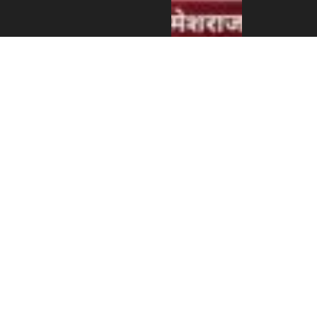
एन आर एन ए
इजरायलको
डेड सी
भ्रमणबाट
८,६६२ सेकेल
बचत, आय–