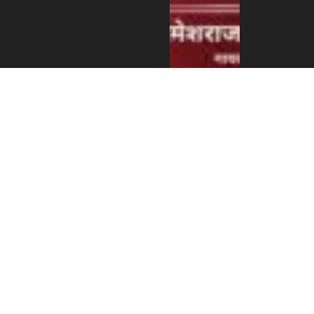
एन आर एन ए
इजरायलको
डेड सी
भ्रमणबाट
८,६६२ सेकेल