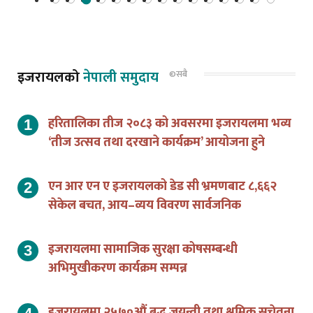
इजरायलको
नेपाली समुदाय
©सबै
हरितालिका तीज २०८३ को अवसरमा इजरायलमा भव्य
‘तीज उत्सव तथा दरखाने कार्यक्रम’ आयोजना हुने
एन आर एन ए इजरायलको डेड सी भ्रमणबाट ८,६६२
सेकेल बचत, आय–व्यय विवरण सार्वजनिक
इजरायलमा सामाजिक सुरक्षा कोषसम्बन्धी
अभिमुखीकरण कार्यक्रम सम्पन्न
इजरायलमा २५७०औं बुद्ध जयन्ती तथा श्रमिक सचेतना