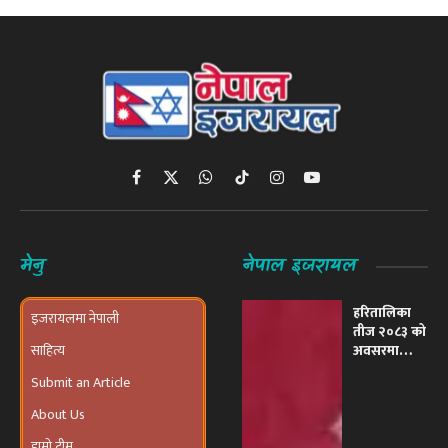
Facebook
X
WhatsApp
TikTok
Instagram
YouTube
(Twitter)
मेनु
नेपाल इजरायल
हरितालिका
इजरायलमा नेपाली
तीज २०८३ को
साहित्य
अवसरमा
इजरायलमा
Submit an Article
भव्य ‘तीज
उत्सव तथा
About Us
दरखाने
कार्यक्रम’
हाम्रो टीम