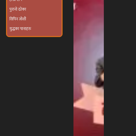
आयोजना हुने
पुरानो ढोका
विपिन जोशी
युद्धका पानाहरु