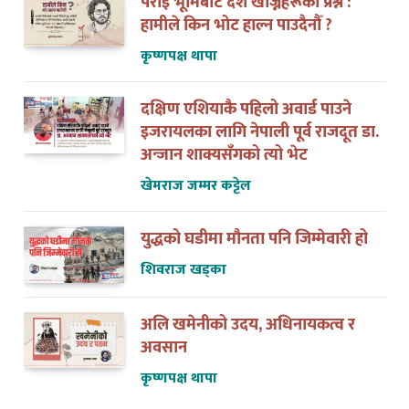
पराइ भूमिबाट देश खोज्नेहरूको प्रश्न :
हामीले किन भोट हाल्न पाउदैनौँ ?
कृष्णपक्ष थापा
दक्षिण एशियाकै पहिलो अवार्ड पाउने
इजरायलका लागि नेपाली पूर्व राजदूत डा.
अन्जान शाक्यसँगको त्यो भेट
खेमराज जम्मर कट्टेल
युद्धको घडीमा मौनता पनि जिम्मेवारी हो
शिवराज खड्का
अलि खमेनीको उदय, अधिनायकत्व र
अवसान
कृष्णपक्ष थापा