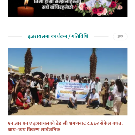
इजरायलमा कार्यक्रम / गतिविधि
अरु
एन आर एन ए इजरायलको डेड सी भ्रमणबाट ८,६६२ सेकेल बचत,
तेल
आय–व्यय विवरण सार्वजनिक
द्व