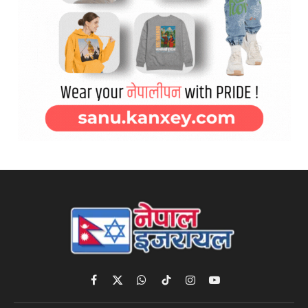
Facebook
X
WhatsApp
TikTok
Instagram
YouTube
(Twitter)