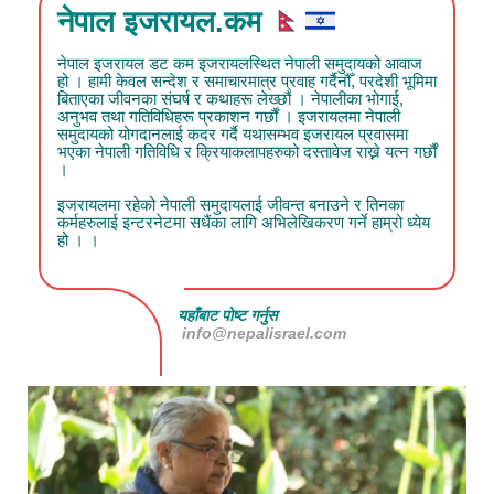
नेपाल इजरायल.कम
नेपाल इजरायल डट कम इजरायलस्थित नेपाली समुदायको आवाज
हो । हामी केवल सन्देश र समाचारमात्र प्रवाह गर्दैनौँ, परदेशी भूमिमा
बिताएका जीवनका संघर्ष र कथाहरू लेख्छौं । नेपालीका भोगाई,
अनुभव तथा गतिविधिहरू प्रकाशन गर्छौं । इजरायलमा नेपाली
समुदायको योगदानलाई कदर गर्दै यथासम्भव इजरायल प्रवासमा
भएका नेपाली गतिविधि र क्रियाकलापहरुको दस्तावेज राख्ने यत्न गर्छौं
।
इजरायलमा रहेको नेपाली समुदायलाई जीवन्त बनाउने र तिनका
कर्महरुलाई इन्टरनेटमा सधैंका लागि अभिलेखिकरण गर्ने हाम्रो ध्येय
हो । ।
यहाँबाट पोष्ट गर्नुस
info@nepalisrael.com