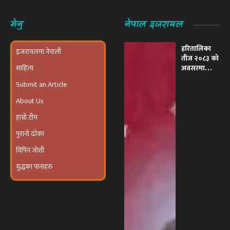
मेनु
नेपाल इजरायल
हरितालिका
इजरायलमा नेपाली
तीज २०८३ को
साहित्य
अवसरमा
इजरायलमा
Submit an Article
भव्य ‘तीज
उत्सव तथा
About Us
दरखाने
कार्यक्रम’
हाम्रो टीम
आयोजना हुने
पुरानो ढोका
विपिन जोशी
युद्धका पानाहरु