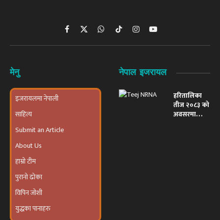
Facebook
X
WhatsApp
TikTok
Instagram
YouTube
(Twitter)
मेनु
नेपाल इजरायल
हरितालिका
इजरायलमा नेपाली
तीज २०८३ को
साहित्य
अवसरमा
इजरायलमा
Submit an Article
भव्य ‘तीज
उत्सव तथा
About Us
दरखाने
कार्यक्रम’
हाम्रो टीम
आयोजना हुने
पुरानो ढोका
विपिन जोशी
युद्धका पानाहरु