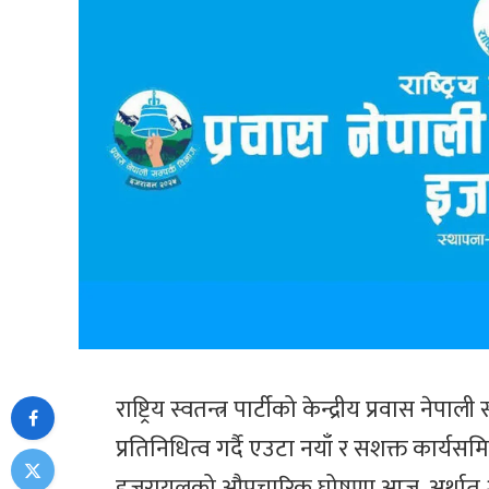
राष्ट्रिय स्वतन्त्र पार्टीको केन्द्रीय प्रवास 
प्रतिनिधित्व गर्दै एउटा नयाँ र सशक्त कार्यस
इजरायलको औपचारिक घोषणा आज, अर्थात् २०