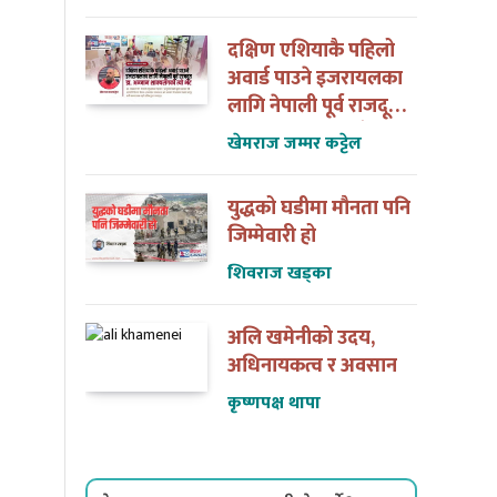
दक्षिण एशियाकै पहिलो
अवार्ड पाउने इजरायलका
लागि नेपाली पूर्व राजदूत
डा. अन्जान शाक्यसँगको
खेमराज जम्मर कट्टेल
त्यो भेट
युद्धको घडीमा मौनता पनि
जिम्मेवारी हो
शिवराज खड्का
अलि खमेनीको उदय,
अधिनायकत्व र अवसान
कृष्णपक्ष थापा