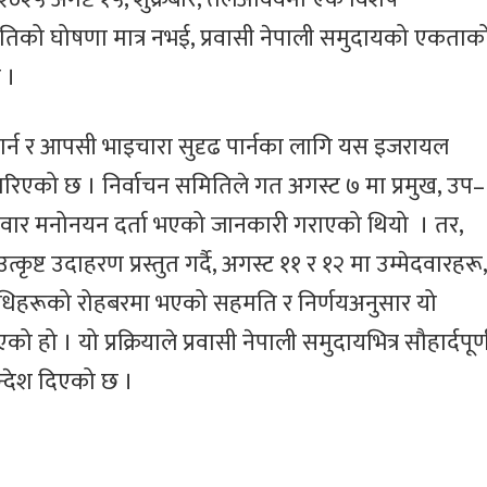
ल्होछारको अवसरमा
२०८२’ आयोज
गायक छेवाङ लामा
िको घोषणा मात्र नभई, प्रवासी नेपाली समुदायको एकताक
इजरायल आउने
 ।
ार्न र आपसी भाइचारा सुदृढ पार्नका लागि यस इजरायल
िएको छ । निर्वाचन समितिले गत अगस्ट ७ मा प्रमुख, उप–
मेदवार मनोनयन दर्ता भएको जानकारी गराएको थियो । तर,
ृष्ट उदाहरण प्रस्तुत गर्दै, अगस्ट ११ र १२ मा उम्मेदवारहरू,
िनिधिहरूको रोहबरमा भएको सहमति र निर्णयअनुसार यो
ो । यो प्रक्रियाले प्रवासी नेपाली समुदायभित्र सौहार्दपूर्
सन्देश दिएको छ ।