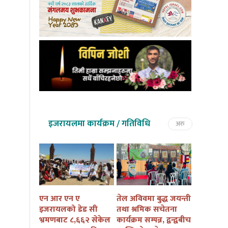
इजरायलमा कार्यक्रम / गतिविधि
अरु
तमु तल्हो
एन आर एन ए
तेल अविवमा बुद्ध जयन्ती
इजरायलम
कैं तथा
इजरायलको डेड सी
तथा श्रमिक सचेतना
बुद्ध जयन्त
ार्यक्रम
भ्रमणबाट ८,६६२ सेकेल
कार्यक्रम सम्पन्न, द्वन्द्वबीच
सचेतना कार