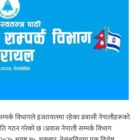
नेपाली सम्पर्क विभागले इजरायलमा रहेका प्रवासी नेपालीहरूको
नेपाल तामाङ घेदुङ
इजरायलमा ‘
मिति गठन गरेको छ ।प्रवास नेपाली सम्पर्क विभाग
इजरायलको
ल्होसार स्यो
आयोजनामा सोनाम
सांस्कृतिक क
२५ अगष्ट १५, शुक्रबार, तेलअविवमा एक विशेष