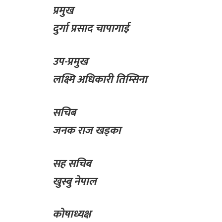
प्रमुख
दुर्गा प्रसाद चापागाई
उप-प्रमुख
लक्ष्मि अधिकारी तिम्सिना
सचिब
जनक राज खड्का
सह सचिब
खुस्बु नेपाल
कोषाध्यक्ष