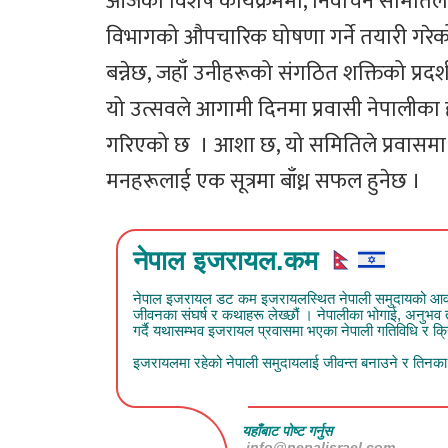
आजको विशेष कार्यक्रममा, निर्वाचन समितिले 
विभागको औपचारिक घोषणा गर्ने तयारी गरेको
बन्नेछ, जहाँ उनीहरूको संगठित शक्तिको प्र
यो उत्सवले आगामी दिनमा प्रवासी नेपालीका ह
गरिएको छ । आशा छ, यो समितिले प्रवासमा न
मनहरूलाई एक सूत्रमा बाँध्न सफल हुनेछ ।
नेपाल इजरायल.कम
नेपाल इजरायल डट कम इजरायलस्थित नेपाली समुदायको आवाज हो
जीवनका संघर्ष र कथाहरू लेख्छौं । नेपालीका भोगाई, अनुभ
गर्दै यथासम्भव इजरायल प्रवासमा भएका नेपाली गतिविधि र क्रिय
इजरायलमा रहेको नेपाली समुदायलाई जीवन्त बनाउने र तिनका क
यहाँबाट पोष्ट गर्नुस
info@nepalisrael.com