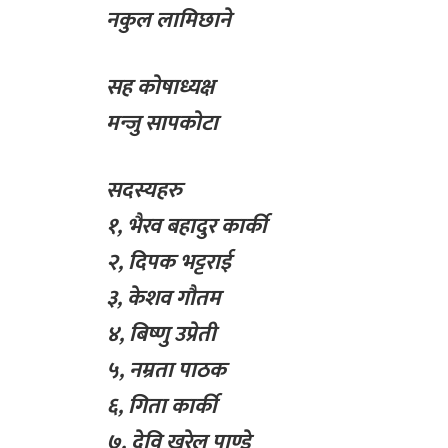
नकुल लामिछाने
सह कोषाध्यक्ष
मन्जु सापकोटा
सदस्यहरु
१, भैरव बहादुर कार्की
२, दिपक भट्टराई
३, केशव गौतम
४, बिष्णु उप्रेती
५, नम्रता पाठक
६, गिता कार्की
७, देवि खरेल पाण्डे