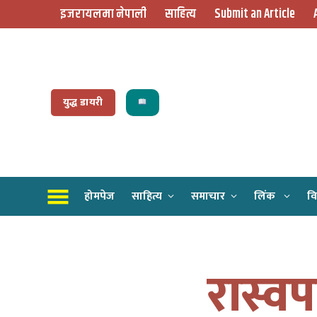
इजरायलमा नेपाली
साहित्य
Submit an Article
युद्ध डायरी
होमपेज
साहित्य
समाचार
लिंक
वि
रास्वप