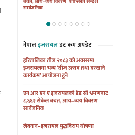
ना हुदै
बचत, आय–व्यय विवरण
शान्तिको सन्देश
आयोजना हु
सार्वजनिक
ो
नेपाल
इजरायल
डट कम अपडेट
हरितालिका तीज २०८३ को अवसरमा
इजरायलमा भव्य ‘तीज उत्सव तथा दरखाने
कार्यक्रम’ आयोजना हुने
एन आर एन ए इजरायलको डेड सी भ्रमणबाट
ण
८,६६२ सेकेल बचत, आय–व्यय विवरण
सार्वजनिक
लेबनान–इजरायल युद्धविराम घोषणा