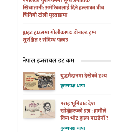
नेपालको युरेनियममा भू-राजनीतिक
खिचातानी: अमेरिकालाई दिने हल्लाका बीच
चिनियाँ टोली मुस्ताङमा
ह्वाइट हाउसमा गोलीकाण्ड: डोनाल्ड ट्रम्प
सुरक्षित र संदिग्ध पक्राउ
नेपाल इजरायल डट कम
युद्धमैदानमा देखेको दृश्य
कृष्णपक्ष थापा
पराइ भूमिबाट देश
खोज्नेहरूको प्रश्न : हामीले
किन भोट हाल्न पाउदैनौँ ?
कृष्णपक्ष थापा