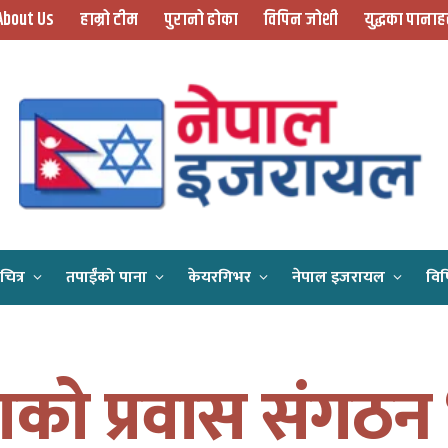
About Us
हाम्रो टीम
पुरानो ढोका
विपिन जोशी
युद्धका पानाह
चित्र
तपाईँको पाना
केयरगिभर
नेपाल इजरायल
विप
Home
रास्वपाको प्रवास संगठन ‘प्रवास नेपाली सम्पर्क विभाग इजरायल’ गठन
ाको प्रवास संगठन 