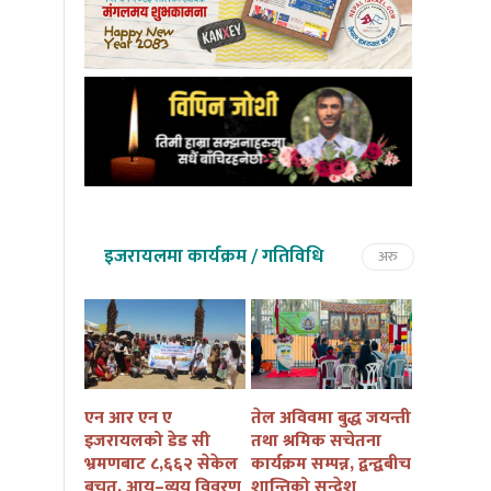
इजरायलमा कार्यक्रम / गतिविधि
अरु
तमु तल्हो
एन आर एन ए
तेल अविवमा बुद्ध जयन्ती
इजरायलम
कैं तथा
इजरायलको डेड सी
तथा श्रमिक सचेतना
बुद्ध जयन्त
ार्यक्रम
भ्रमणबाट ८,६६२ सेकेल
कार्यक्रम सम्पन्न, द्वन्द्वबीच
सचेतना कार
ना हुदै
बचत, आय–व्यय विवरण
शान्तिको सन्देश
आयोजना हु