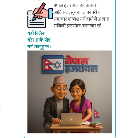
नेपाल इजरायल डट कममा
आर्टिकल, सुचना, जानकारी वा
समाचार पब्लिश गर्न हामीले अत्यन्त
सजिलो इन्टरफेस बनाएका छौं ।
यहाँ क्लिक
युद्धमैदानमा देखेको दृश्य
पराइ भूमिबाट देश खोज
गरेर आफै पोष्ट
गर्न
सक्नुहुन्छ ।
हामीले किन भोट ह