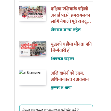
दक्षिण एशियाकै पहिलो
अवार्ड पाउने इजरायलका
लागि नेपाली पूर्व राजदूत
डा. अन्जान शाक्यसँगको
खेमराज जम्मर कट्टेल
त्यो भेट
युद्धको घडीमा मौनता पनि
जिम्मेवारी हो
शिवराज खड्का
अलि खमेनीको उदय,
अधिनायकत्व र अवसान
कृष्णपक्ष थापा
नेपाल इजरायल डट कममा कसरी पोष्ट गर्ने ?