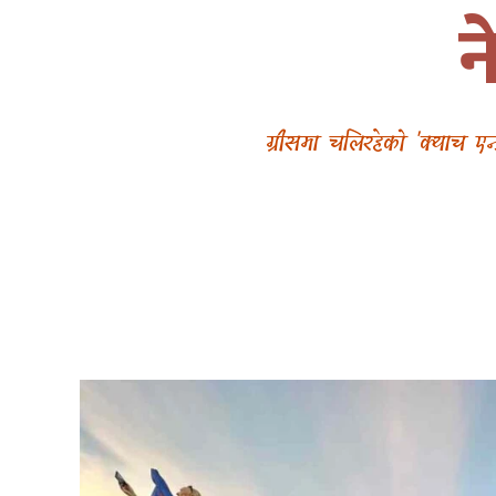
न
ग्रीसमा चलिरहेको 'क्याच ए