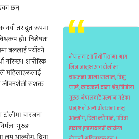
भएका छन् ।
 नयाँ तर द्रुत रूपमा
िश्वकप हो। विशेषतः
ा बललाई फ्याँक्ने
नेपालबाट प्रतियोगितामा भाग
्धा गरिन्छ। शारीरिक
लिन जानुभएका टोलीमा
ेलले महिलाहरूलाई
चारजना माला खनाल, बिसु
 र जीवनशैली सशक्त
पाण्डे, कादम्बरी दाना श्रेष्ठ,निर्मला
गुरुङ नेपालबाटै प्रस्थान गरेका
छन् भने अन्य तीनजना लमु
ा टोलीमा चारजना
आल्मोग, दिना न्यौपाने, पवित्रा
निर्मला गुरुङ
ढकाल इजरायलमै कार्यरत
जना लमु आल्मोग, दिना
नेपाली महिलाहरू हुन् ।