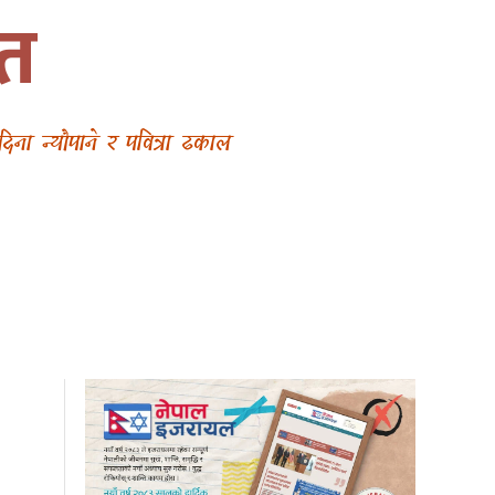
ित
ना न्यौपाने र पवित्रा ढकाल