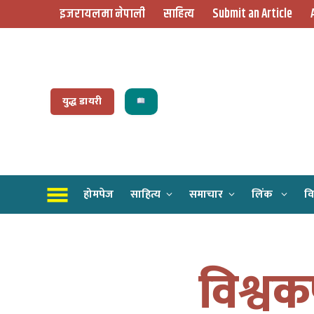
इजरायलमा नेपाली
साहित्य
Submit an Article
युद्ध डायरी
होमपेज
साहित्य
समाचार
लिंक
वि
विश्वक