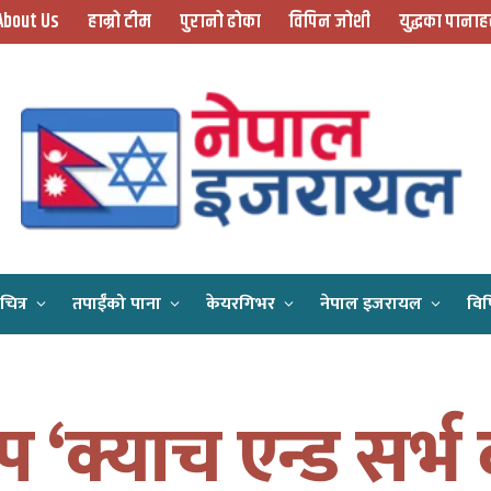
About Us
हाम्रो टीम
पुरानो ढोका
विपिन जोशी
युद्धका पानाह
चित्र
तपाईँको पाना
केयरगिभर
नेपाल इजरायल
विप
Home
विश्वकप ‘क्याच एन्ड सर्भ बल’ मा नेपालको दोहोरो जित
प ‘क्याच एन्ड सर्भ