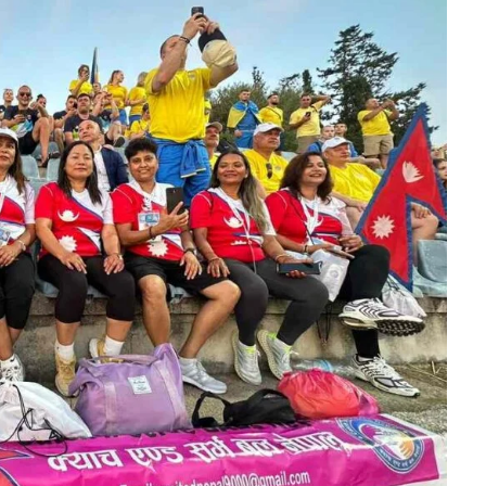
नेपाल तामाङ घेदुङ
इजरायलमा ‘
इजरायलको
ल्होसार स्यो
आयोजनामा सोनाम
सांस्कृतिक क
ल्होछारको अवसरमा
२०८२’ आयोज