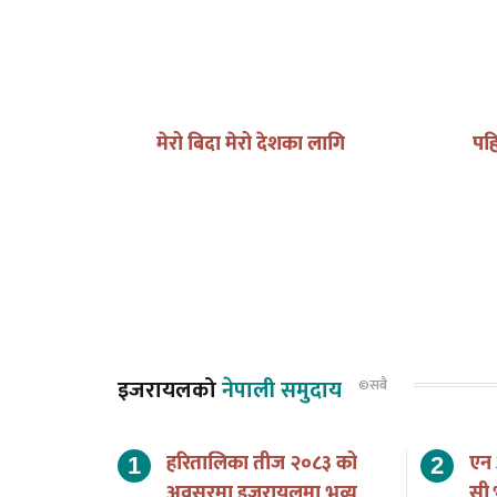
ाट बनेको
मेरो बिदा मेरो देशका लागि
पहि
र पुष्पाको
इजरायलको
नेपाली समुदाय
©सबै
हरितालिका तीज २०८३ को
एन
अवसरमा इजरायलमा भव्य
सी 