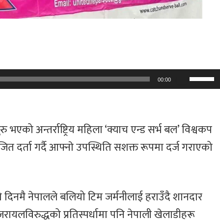
गायक छेवाङ लामा
इजरायल आउने
Use
00:00
Up/D
Arrow
भएको अन्तर्राष्ट्रिय महिला ‘क्याच एन्ड सर्भ बल’ विश्वकप
keys
ित दर्ता गर्दै आफ्नाे उपस्थिति सशक्त रूपमा दर्ज गराएको
to
increa
or
 दिनमै नेपालले बलियो टिम जर्मनीलाई हराउँदै शानदार
decre
रायलविरुद्धको प्रतिस्पर्धामा पनि नेपाली खेलाडीहरू
volum