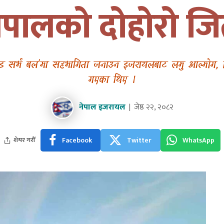
ेपालको दोहोरो ज
न्ड सर्भ बल'मा सहभागिता जनाउन इजरायलबाट लमु आल्मोग, दि
गएका थिए ।
नेपाल इजरायल
जेष्ठ २२, २०८२
Facebook
Twitter
WhatsApp
शेयर गरौँ