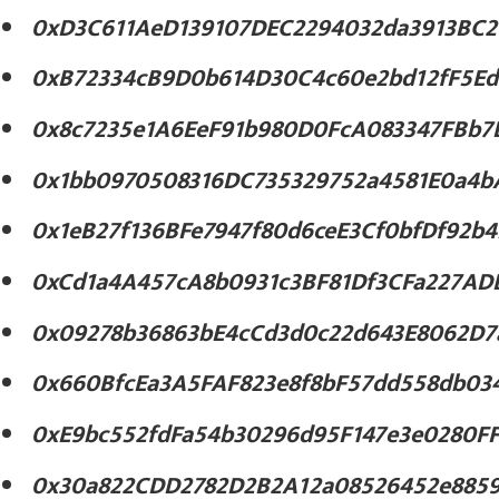
0xD3C611AeD139107DEC2294032da3913BC2
0xB72334cB9D0b614D30C4c60e2bd12fF5Ed
0x8c7235e1A6EeF91b980D0FcA083347FBb7
0x1bb0970508316DC735329752a4581E0a4b
0x1eB27f136BFe7947f80d6ceE3Cf0bfDf92b4
0xCd1a4A457cA8b0931c3BF81Df3CFa227AD
0x09278b36863bE4cCd3d0c22d643E8062D7
0x660BfcEa3A5FAF823e8f8bF57dd558db03
0xE9bc552fdFa54b30296d95F147e3e0280FF
0x30a822CDD2782D2B2A12a08526452e8859