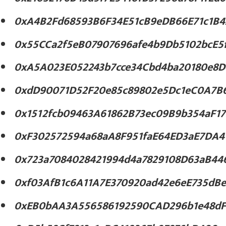
0xA4B2Fd68593B6F34E51cB9eDB66E71c1B
0x55CCa2f5eB07907696afe4b9Db5102bcE5
0xA5A023E052243b7cce34Cbd4ba20180e8D
0xdD90071D52F20e85c89802e5Dc1eC0A7B6
0x1512fcb09463A61862B73ec09B9b354aF1
0xF302572594a68aA8F951faE64ED3aE7DA4
0x723a7084028421994d4a7829108D63aB44
0xf03AfB1c6A11A7E370920ad42e6eE735dB
0xEB0bAA3A556586192590CAD296b1e48dF