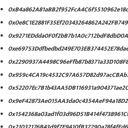
0xB4a862A81aBB2f952FcA4C6f5510962e18c
0x0e8C1E2881F35Ef20343264862A242FB74
0x9271EDdda0F0f2bB7b1A0c712bdF8dbD0A
0xe69753Ddfbedbd249E703EB374452E78da
0x2290937A4498C96eFfb87b8371a33D108F
0x959c4CA19c4532C97A657D82d97acCBAb
0x52207Ec7B1b43AA5DB116931a904371ae2C
0x9eF42873Ae015AA3da0c4354AeF94a18D
0x1542368a03ad1f03d96D51B414f4738961C
0x21032176B43d9f7E9410fB37290a78f4fEd