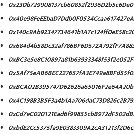
0x23Db729908137cb60852f2936D2b5c6De0
0x40e98FeEEbaD7Ddb0F0534Ccaa617427eA
0x140c9Ab92347734641b1A7c124ffDeE58c2
0x684d4b58Dc32af786BF6D572A792fF7A88
0xBC3e5e8C10897a81b63933348f53f2e052F
0x5Af75eAB6BEC227657fA3E749a8BFd55f0
0xBCA02B395747D62626a65016F2e64A20b
0x4C198B3B5F3a4b1Aa706daC73D826c2B79
0xCd7eC020121Ead6f99855cbB972dF502dB
0xbdE2Cc5375fa9E0383309A2cA31213f2D6c