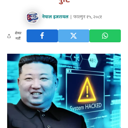
नेपाल इजरायल
फाल्गुन १५, २०८१
शेयर
गरौँ