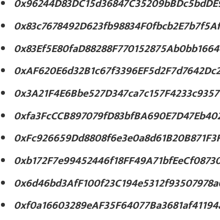
0x96244D83DC15d36847C35209bBDc5bdDE
0x83c7678492D623fb98834F0fbcb2E7b7f5A
0x83Ef5E80faD88288F770152875Ab0bb1664
0xAF620E6d32B1c67f3396EF5d2F7d7642Dc
0x3A21F4E6Bbe527D347ca7c157F4233c9357
0xfa3FcCCB897079fD83bfBA690E7D47Eb40
0xFc926659Dd8808f6e3e0a8d61B20B871F3
0xb172F7e99452446f18FF49A71bfEeCf0873
0x6d46bd3AfF100f23C194e5312f93507978a
0xf0a16603289eAF35F64077Ba3681af41194