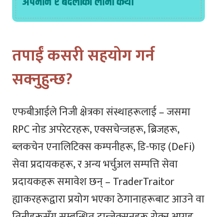
अपमान र बदलाको लामो कथा
तपाईं कसरी सहयोग गर्न
सक्नुहुन्छ?
एफबीआईले निजी क्षेत्रका संस्थाहरूलाई – जसमा
RPC नोड अपरेटरहरू, एक्सचेन्जहरू, ब्रिजहरू,
ब्लकचेन एनालिटिक्स कम्पनीहरू, डि-फाइ (DeFi)
सेवा प्रदायकहरू, र अन्य भर्चुअल सम्पत्ति सेवा
प्रदायकहरू समावेश छन् – TraderTraitor
ह्याकरहरूद्वारा प्रयोग भएका ठेगानाहरूबाट आउने वा
तिनीहरूसँग सम्बन्धित ट्रान्जेक्सनहरू रोक्न आग्रह