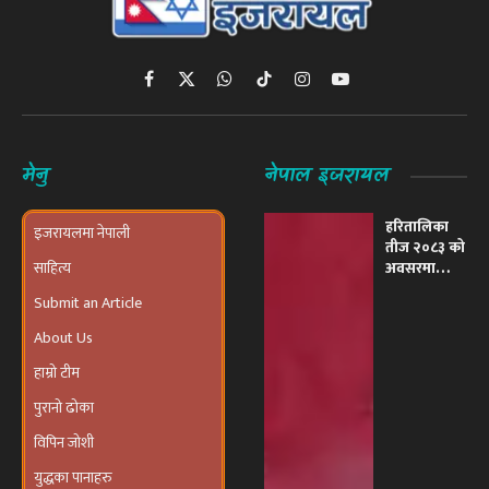
Facebook
X
WhatsApp
TikTok
Instagram
YouTube
(Twitter)
मेनु
नेपाल इजरायल
हरितालिका
इजरायलमा नेपाली
तीज २०८३ को
साहित्य
अवसरमा
इजरायलमा
Submit an Article
भव्य ‘तीज
उत्सव तथा
About Us
दरखाने
कार्यक्रम’
हाम्रो टीम
आयोजना हुने
पुरानो ढोका
विपिन जोशी
युद्धका पानाहरु