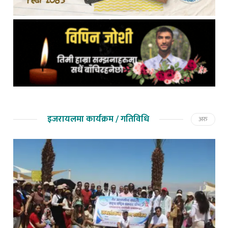
इजरायलमा कार्यक्रम / गतिविधि
अरु