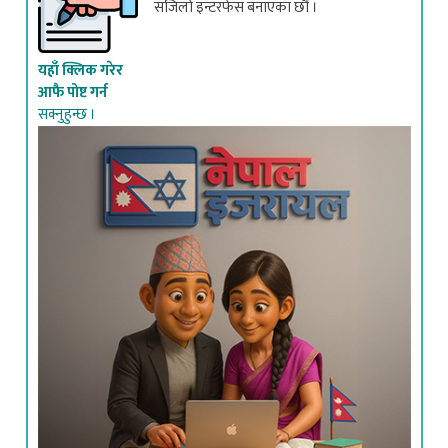
सजिलो इन्टरफेस बनाएका छौं ।
यहाँ क्लिक गरेर
आफै पोष्ट गर्न
सक्नुहुन्छ ।