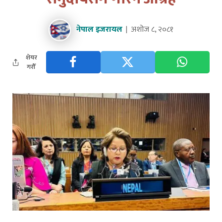
नेपाल इजरायल
अशोज ८, २०८१
शेयर
गरौँ