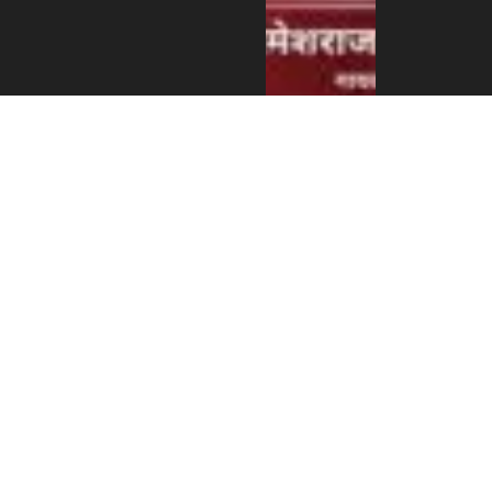
एन आर एन ए
इजरायलको
डेड सी
भ्रमणबाट
८,६६२ सेकेल
बचत, आय–