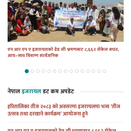
एन आर एन ए इजरायलको डेड सी भ्रमणबाट ८,६६२ सेकेल बचत,
तेल
आय–व्यय विवरण सार्वजनिक
द्व
नेपाल
इजरायल
डट कम अपडेट
हरितालिका तीज २०८३ को अवसरमा इजरायलमा भव्य ‘तीज
उत्सव तथा दरखाने कार्यक्रम’ आयोजना हुने
एन आर एन ए इजरायलको डेड सी भ्रमणबाट ८,६६२ सेकेल