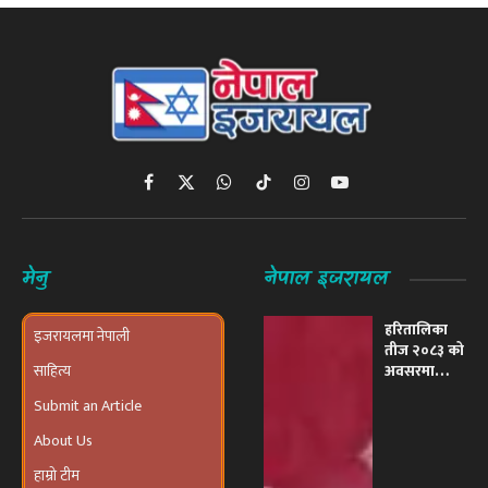
Facebook
X
WhatsApp
TikTok
Instagram
YouTube
(Twitter)
मेनु
नेपाल इजरायल
हरितालिका
इजरायलमा नेपाली
तीज २०८३ को
साहित्य
अवसरमा
इजरायलमा
Submit an Article
भव्य ‘तीज
उत्सव तथा
About Us
दरखाने
कार्यक्रम’
हाम्रो टीम
आयोजना हुने