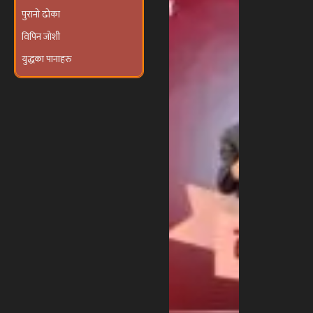
पुरानो ढोका
विपिन जोशी
युद्धका पानाहरु