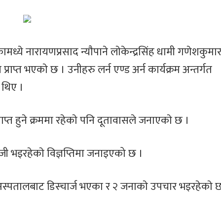
्ये नारायणप्रसाद न्याैपाने लाेकेन्द्रसिंह धामी गणेशकुमा
राप्त भएकाे छ । उनीहरु लर्न एण्ड अर्न कार्यक्रम अन्तर्गत
नेपाल तामाङ घेदुङ
इजरायलमा ‘
त थिए ।
इजरायलको
ल्होसार स्यो
आयोजनामा सोनाम
सांस्कृतिक क
ल्होछारको अवसरमा
२०८२’ आयोज
गायक छेवाङ लामा
प्त हुने क्रममा रहेकाे पनि दूतावासले जनाएकाे छ ।
इजरायल आउने
ाेजी भइरहेकाे विज्ञप्तिमा जनाइएको छ ।
स्पतालबाट डिस्चार्ज भएका र २ जनाकाे उपचार भइरहेकाे 