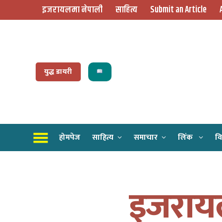
इजरायलमा नेपाली
साहित्य
Submit an Article
युद्ध डायरी
होमपेज
साहित्य
समाचार
लिंक
वि
इजरायलम