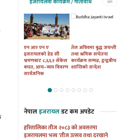
इजरायलमा कार्यक्रम / गतिविधि
अरु
र
तमु तल्हो
एन आर एन ए
तेल अविवमा बुद्ध जयन्ती
इजरायलम
कैं तथा
इजरायलको डेड सी
तथा श्रमिक सचेतना
बुद्ध जयन्त
ार्यक्रम
भ्रमणबाट ८,६६२ सेकेल
कार्यक्रम सम्पन्न, द्वन्द्वबीच
सचेतना कार
ना हुदै
बचत, आय–व्यय विवरण
शान्तिको सन्देश
आयोजना हु
सार्वजनिक
नेपाल
इजरायल
डट कम अपडेट
छ
हरितालिका तीज २०८३ को अवसरमा
इजरायलमा भव्य ‘तीज उत्सव तथा दरखाने