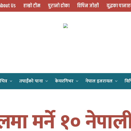
About Us
हाम्रो टीम
पुरानो ढोका
विपिन जोशी
युद्धका पानाह
चित्र
तपाईँको पाना
केयरगिभर
नेपाल इजरायल
विप
Home
इजरायलमा मर्ने १० नेपाली मध्ये ५ को शव प्राप्त
ा मर्ने १० नेपाली