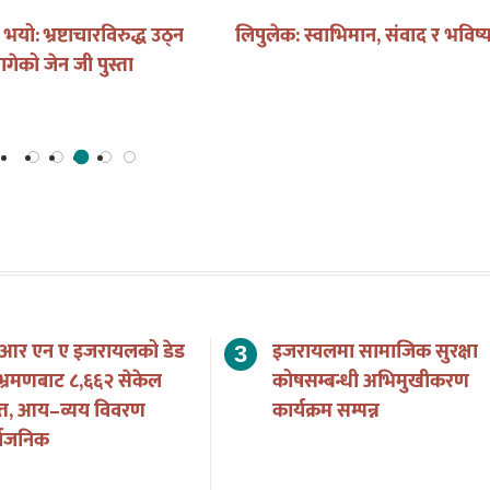
यो: भ्रष्टाचारविरुद्ध उठ्न
लिपुलेक: स्वाभिमान, संवाद र भविष्
ागेको जेन जी पुस्ता
 आर एन ए इजरायलको डेड
इजरायलमा सामाजिक सुरक्षा
भ्रमणबाट ८,६६२ सेकेल
कोषसम्बन्धी अभिमुखीकरण
त, आय–व्यय विवरण
कार्यक्रम सम्पन्न
्वजनिक