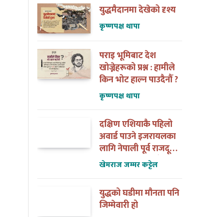
युद्धमैदानमा देखेको दृश्य
कृष्णपक्ष थापा
पराइ भूमिबाट देश
खोज्नेहरूको प्रश्न : हामीले
किन भोट हाल्न पाउदैनौँ ?
कृष्णपक्ष थापा
दक्षिण एशियाकै पहिलो
अवार्ड पाउने इजरायलका
लागि नेपाली पूर्व राजदूत
डा. अन्जान शाक्यसँगको
खेमराज जम्मर कट्टेल
त्यो भेट
युद्धको घडीमा मौनता पनि
जिम्मेवारी हो