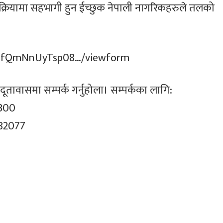
क्रियामा सहभागी हुन ईच्छुक नेपाली नागरिकहरुले तलको
QLSfQmNnUyTsp08…/viewform
ावासमा सम्पर्क गर्नुहोला। सम्पर्कका लागि:
9300
582077