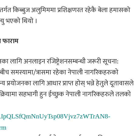
्तर्गत किब्बुज अलुमिममा प्रशिक्षणरत रहेकै बेला हमासकाे
त्यु भएको थियो ।
ध फाराम
जनका लागि अनलाइन रजिष्ट्रेशनसम्बन्धी जरूरी सूचना:
ीच समस्यामा/त्रासमा रहेका नेपाली नागरिकहरुको
य प्रयोजनका लागि आधार प्राप्त होस् भन्ने हेतुले दूतावासले
क्रियामा सहभागी हुन ईच्छुक नेपाली नागरिकहरुले तलको
e/1FAIpQLSfQmNnUyTsp08Vjvz7zWTrAN8-
rm