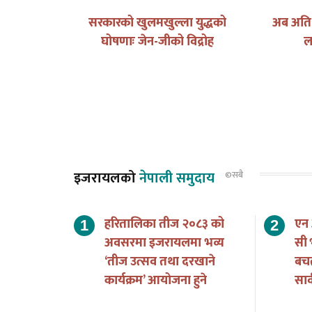
ुन ?
सरकारको खुलमखुल्ला युद्धको
अब अति भ
घोषणाः जेन-जीको विद्रोह
ल
इजरायलको
नेपाली समुदाय
©सबै
हरितालिका तीज २०८३ को
एन
अवसरमा इजरायलमा भव्य
सी 
‘तीज उत्सव तथा दरखाने
बच
कार्यक्रम’ आयोजना हुने
सार