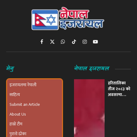
Facebook
X
WhatsApp
TikTok
Instagram
YouTube
(Twitter)
मेनु
नेपाल इजरायल
हरितालिका
इजरायलमा नेपाली
तीज २०८३ को
साहित्य
अवसरमा
इजरायलमा
Submit an Article
भव्य ‘तीज
उत्सव तथा
About Us
दरखाने
कार्यक्रम’
हाम्रो टीम
आयोजना हुने
पुरानो ढोका