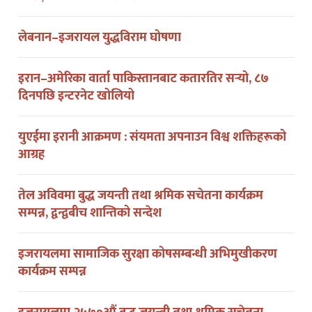
लेबनान–इजरायल युद्धविराम घोषणा
इरान–अमेरिका वार्ता पाकिस्तानबाट कतारतिर सर्‍यो, ८७
दिनपछि इन्टरनेट खोलियो
युएईमा इरानी आक्रमण : संयमता अपनाउन विश्व शक्तिहरूको
आग्रह
तेल अविवमा बुद्ध जयन्ती तथा श्रमिक सचेतना कार्यक्रम
सम्पन्न, द्वन्द्वबीच शान्तिको सन्देश
इजरायलमा सामाजिक सुरक्षा कोषसम्बन्धी अभिमुखीकरण
कार्यक्रम सम्पन्न
इजरायलमा २५७०औं बुद्ध जयन्ती तथा श्रमिक सचेतना