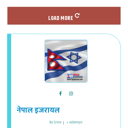
LOAD MORE
नेपाल इजरायल
वेव ठेगाना
|
+ सम्प्रेषणहरु
नेपाल इजरायल डट कम - इजरायलमा रहेको नेपाली समुदायमा हुने विविध