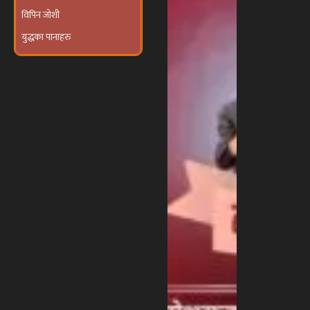
विपिन जोशी
युद्धका पानाहरु