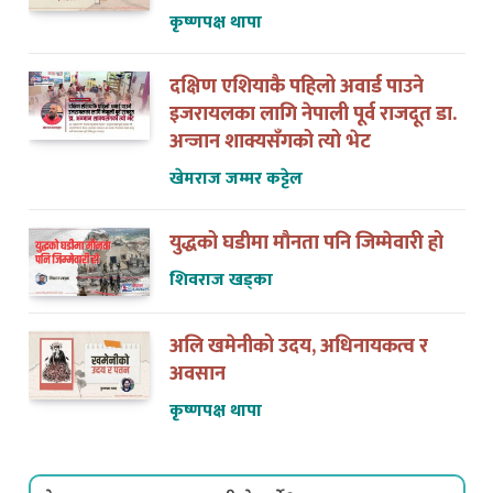
कृष्णपक्ष थापा
दक्षिण एशियाकै पहिलो अवार्ड पाउने
इजरायलका लागि नेपाली पूर्व राजदूत डा.
अन्जान शाक्यसँगको त्यो भेट
खेमराज जम्मर कट्टेल
युद्धको घडीमा मौनता पनि जिम्मेवारी हो
शिवराज खड्का
अलि खमेनीको उदय, अधिनायकत्व र
अवसान
कृष्णपक्ष थापा
नेपाल इजरायल डट कममा कसरी पोष्ट गर्ने ?