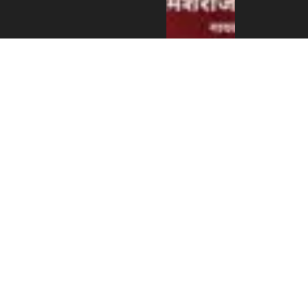
एन आर एन ए
इजरायलको
डेड सी
भ्रमणबाट
८,६६२ सेकेल
बचत, आय–
व्यय विवरण
सार्वजनिक