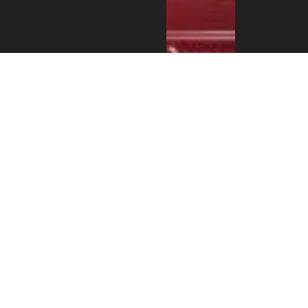
एन आर एन ए
इजरायलको
डेड सी