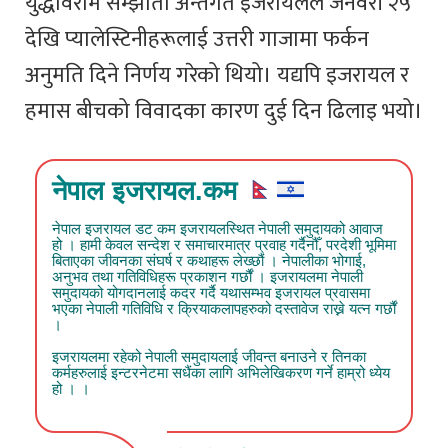
युद्धविराम सम्झौता अन्तर्गत इजरायलले जनवरी २५
देखि प्यालेस्टिनीहरूलाई उत्तरी गाजामा फर्कन
अनुमति दिने निर्णय गरेको थियो। यद्यपि इजरायल र
हमास बीचको विवादका कारण दुई दिन ढिलाइ भयो।
नेपाल इजरायल.कम
नेपाल इजरायल डट कम इजरायलस्थित नेपाली समुदायको आवाज
हो । हामी केवल सन्देश र समाचारमात्र प्रवाह गर्दैनौँ, परदेशी भूमिमा
बिताएका जीवनका संघर्ष र कथाहरू लेख्छौं । नेपालीका भोगाई,
अनुभव तथा गतिविधिहरू प्रकाशन गर्छौं । इजरायलमा नेपाली
समुदायको योगदानलाई कदर गर्दै यथासम्भव इजरायल प्रवासमा
भएका नेपाली गतिविधि र क्रियाकलापहरुको दस्तावेज राख्ने यत्न गर्छौं
।
इजरायलमा रहेको नेपाली समुदायलाई जीवन्त बनाउने र तिनका
कर्महरुलाई इन्टरनेटमा सधैंका लागि अभिलेखिकरण गर्ने हाम्रो ध्येय
हो । ।