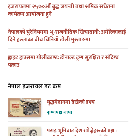
कार्यक्रम आयोजना हुने
नेपालको युरेनियममा भू-राजनीतिक खिचातानी: अमेरिकालाई
दिने हल्लाका बीच चिनियाँ टोली मुस्ताङमा
ह्वाइट हाउसमा गोलीकाण्ड: डोनाल्ड ट्रम्प सुरक्षित र संदिग्ध
पक्राउ
नेपाल इजरायल डट कम
युद्धमैदानमा देखेको दृश्य
कृष्णपक्ष थापा
पराइ भूमिबाट देश खोज्नेहरूको प्रश्न :
हामीले किन भोट हाल्न पाउदैनौँ ?