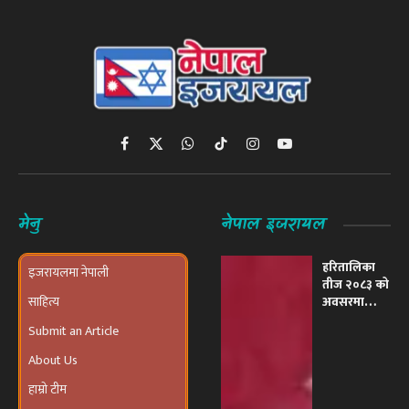
Facebook
X
WhatsApp
TikTok
Instagram
YouTube
(Twitter)
मेनु
नेपाल इजरायल
हरितालिका
इजरायलमा नेपाली
तीज २०८३ को
साहित्य
अवसरमा
इजरायलमा
Submit an Article
भव्य ‘तीज
उत्सव तथा
About Us
दरखाने
कार्यक्रम’
हाम्रो टीम
आयोजना हुने
पुरानो ढोका