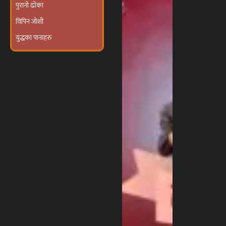
विपिन जोशी
युद्धका पानाहरु