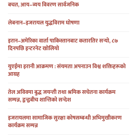
लेबनान–इजरायल युद्धविराम घोषणा
इरान–अमेरिका वार्ता पाकिस्तानबाट कतारतिर सर्‍यो, ८७
दिनपछि इन्टरनेट खोलियो
युएईमा इरानी आक्रमण : संयमता अपनाउन विश्व शक्तिहरूको
आग्रह
तेल अविवमा बुद्ध जयन्ती तथा श्रमिक सचेतना कार्यक्रम
सम्पन्न, द्वन्द्वबीच शान्तिको सन्देश
इजरायलमा सामाजिक सुरक्षा कोषसम्बन्धी अभिमुखीकरण
कार्यक्रम सम्पन्न
इजरायलमा २५७०औं बुद्ध जयन्ती तथा श्रमिक सचेतना