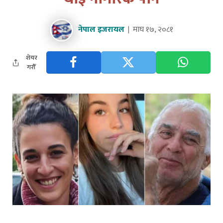
नेपाल इजरायल
माघ १७, २०८१
शेयर
गरौँ