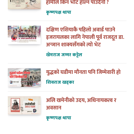
कृष्णपक्ष थापा
दक्षिण एशियाकै पहिलो अवार्ड पाउने
इजरायलका लागि नेपाली पूर्व राजदूत डा.
अन्जान शाक्यसँगको त्यो भेट
खेमराज जम्मर कट्टेल
युद्धको घडीमा मौनता पनि जिम्मेवारी हो
शिवराज खड्का
अलि खमेनीको उदय, अधिनायकत्व र
अवसान
कृष्णपक्ष थापा
नेपाल इजरायल डट कममा कसरी पोष्ट गर्ने ?