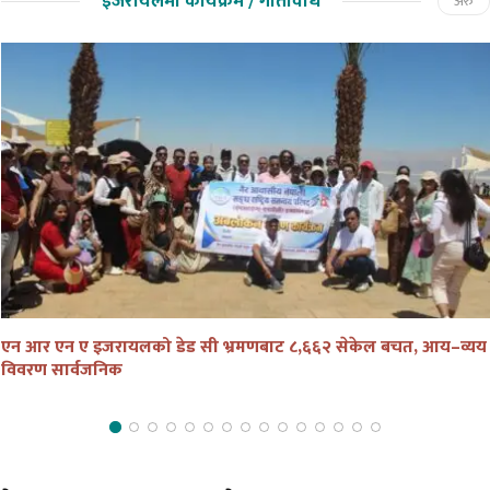
इजरायलमा कार्यक्रम / गतिविधि
अरु
एन आर एन ए इजरायलको डेड सी भ्रमणबाट ८,६६२ सेकेल बचत, आय–व्यय
विवरण सार्वजनिक