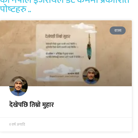
का नेपाल इजरायल डट कममा प्रकाशित
पोष्टहरु ..
काव्य
देखेपछि तिम्रो मुहार
१ वर्ष अगाडि