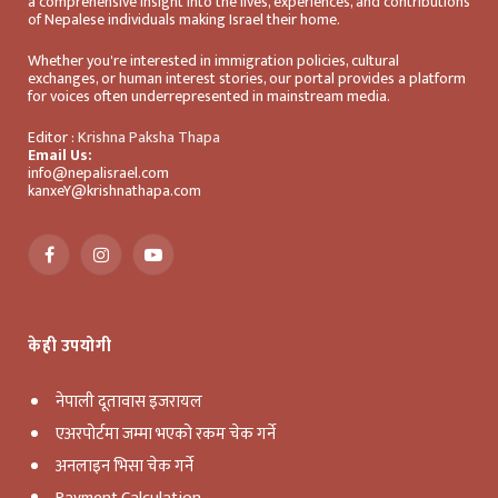
a comprehensive insight into the lives, experiences, and contributions
of Nepalese individuals making Israel their home.
Whether you're interested in immigration policies, cultural
exchanges, or human interest stories, our portal provides a platform
for voices often underrepresented in mainstream media.
Editor :
Krishna Paksha Thapa
Email Us:
info@nepalisrael.com
kanxeY@krishnathapa.com
Facebook
Instagram
YouTube
केही उपयोगी
नेपाली दूतावास इजरायल
एअरपोर्टमा जम्मा भएको रकम चेक गर्ने
अनलाइन भिसा चेक गर्ने
Payment Calculation